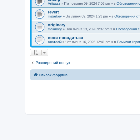
Artjaazz
»
П'ят серпня 09, 2024 7:06 pm
» в
Обговорення 
revert
malarkey
»
Вів липня 09, 2024 1:23 pm
» в
Обговорення ст
originary
malarkey
»
Пон липня 13, 2026 9:37 pm
» в
Обговорення с
вони поводиться
Анатолій
»
Чет липня 16, 2026 12:41 pm
» в
Помилки і проп
Розширений пошук
Список форумів