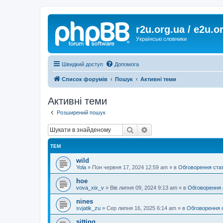
r2u.org.ua / e2u.o
Українські словники
Швидкий доступ
Допомога
Список форумів
Пошук
Активні теми
Активні теми
Розширений пошук
Пошук
Розширений пошук
ТЕМ
wild
Yola
»
Пон червня 17, 2024 12:59 am
» в
Обговорення ста
hoe
vova_xix_v
»
Вів липня 09, 2024 9:13 am
» в
Обговорення 
nines
svjatik_zu
»
Сер липня 16, 2025 6:14 am
» в
Обговорення 
sitting