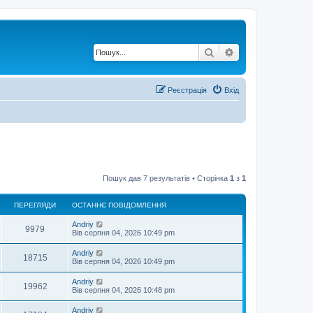
Пошук
Розширений по
Реєстрація
Вхід
Пошук дав 7 результатів • Сторінка
1
з
1
ПЕРЕГЛЯДИ
ОСТАННЄ ПОВІДОМЛЕННЯ
О
Andriy
П
9979
с
Вів серпня 04, 2026 10:49 pm
т
е
а
О
Andriy
П
18715
н
с
Вів серпня 04, 2026 10:49 pm
р
н
т
є
е
а
О
Andriy
е
п
П
19962
н
с
Вів серпня 04, 2026 10:48 pm
о
р
н
т
в
г
є
е
а
і
О
Andriy
е
п