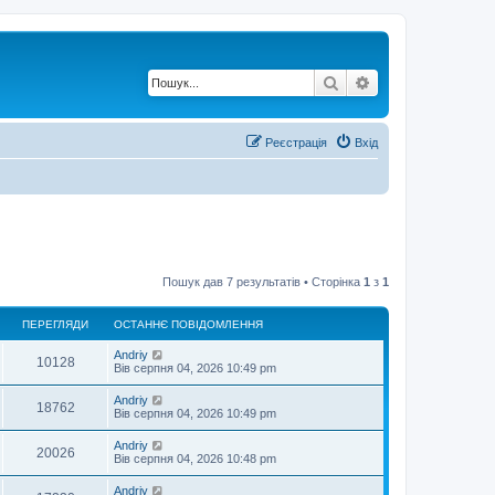
Пошук
Розширений по
Реєстрація
Вхід
Пошук дав 7 результатів • Сторінка
1
з
1
ПЕРЕГЛЯДИ
ОСТАННЄ ПОВІДОМЛЕННЯ
О
Andriy
П
10128
с
Вів серпня 04, 2026 10:49 pm
т
е
а
О
Andriy
П
18762
н
с
Вів серпня 04, 2026 10:49 pm
р
н
т
є
е
а
О
Andriy
е
п
П
20026
н
с
Вів серпня 04, 2026 10:48 pm
о
р
н
т
в
г
є
е
а
і
О
Andriy
е
п