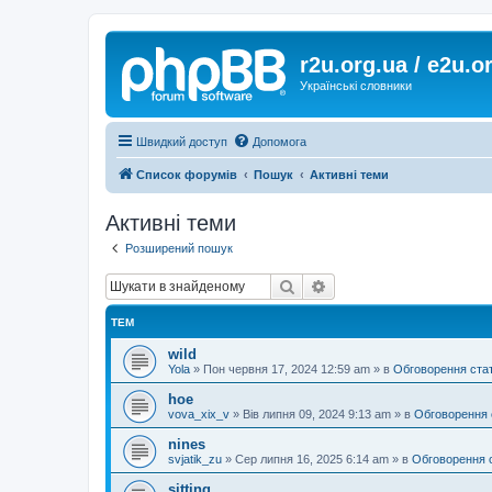
r2u.org.ua / e2u.o
Українські словники
Швидкий доступ
Допомога
Список форумів
Пошук
Активні теми
Активні теми
Розширений пошук
Пошук
Розширений пошук
ТЕМ
wild
Yola
»
Пон червня 17, 2024 12:59 am
» в
Обговорення ста
hoe
vova_xix_v
»
Вів липня 09, 2024 9:13 am
» в
Обговорення 
nines
svjatik_zu
»
Сер липня 16, 2025 6:14 am
» в
Обговорення 
sitting