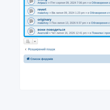
Artjaazz
»
П'ят серпня 09, 2024 7:06 pm
» в
Обговорення 
revert
malarkey
»
Вів липня 09, 2024 1:23 pm
» в
Обговорення ст
originary
malarkey
»
Пон липня 13, 2026 9:37 pm
» в
Обговорення с
вони поводиться
Анатолій
»
Чет липня 16, 2026 12:41 pm
» в
Помилки і проп
Розширений пошук
Список форумів