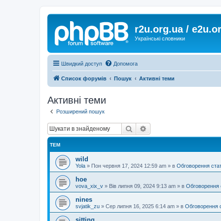
r2u.org.ua / e2u.o
Українські словники
Швидкий доступ
Допомога
Список форумів
Пошук
Активні теми
Активні теми
Розширений пошук
Пошук
Розширений пошук
ТЕМ
wild
Yola
»
Пон червня 17, 2024 12:59 am
» в
Обговорення ста
hoe
vova_xix_v
»
Вів липня 09, 2024 9:13 am
» в
Обговорення 
nines
svjatik_zu
»
Сер липня 16, 2025 6:14 am
» в
Обговорення 
sitting