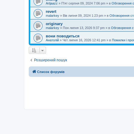
Artjaazz
»
П'ят серпня 09, 2024 7:06 pm
» в
Обговорення 
revert
malarkey
»
Вів липня 09, 2024 1:23 pm
» в
Обговорення ст
originary
malarkey
»
Пон липня 13, 2026 9:37 pm
» в
Обговорення с
вони поводиться
Анатолій
»
Чет липня 16, 2026 12:41 pm
» в
Помилки і проп
Розширений пошук
Список форумів