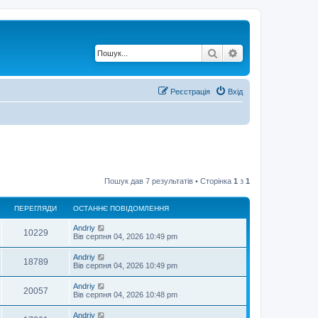
Пошук
Розширений по
Реєстрація
Вхід
Пошук дав 7 результатів • Сторінка
1
з
1
ПЕРЕГЛЯДИ
ОСТАННЄ ПОВІДОМЛЕННЯ
О
Andriy
П
10229
с
Вів серпня 04, 2026 10:49 pm
т
е
а
О
Andriy
П
18789
н
с
Вів серпня 04, 2026 10:49 pm
р
н
т
є
е
а
О
Andriy
е
п
П
20057
н
с
Вів серпня 04, 2026 10:48 pm
о
р
н
т
в
г
є
е
а
і
О
Andriy
е
п