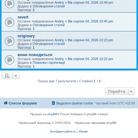
Останнє повідомлення
Andriy
«
Вів серпня 04, 2026 10:48 pm
Додано в
Обговорення статей
Відповіді:
2
revert
Останнє повідомлення
Andriy
«
Вів серпня 04, 2026 10:40 pm
Додано в
Обговорення статей
Відповіді:
1
originary
Останнє повідомлення
Andriy
«
Вів серпня 04, 2026 10:23 pm
Додано в
Обговорення статей
Відповіді:
1
вони поводиться
Останнє повідомлення
Andriy
«
Вів серпня 04, 2026 10:22 pm
Додано в
Помилки і пропозиції
Відповіді:
1
Пошук дав 7 результатів • Сторінка
1
з
1
Перейти
Список форумів
Видалити файли cookie
Часовий пояс
UTC+02:00
Працює на
phpBB
® Forum Software © phpBB Limited
Український переклад © 2005-2023
Українська підтримка phpBB
Конфіденційність
|
Умови