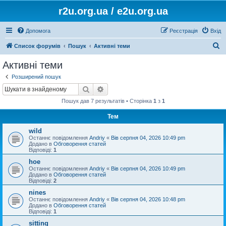
r2u.org.ua / e2u.org.ua
Допомога
Реєстрація
Вхід
П
Список форумів
Пошук
Активні теми
о
Активні теми
ш
Розширений пошук
у
Пошук
Розширений пошук
к
Пошук дав 7 результатів • Сторінка
1
з
1
Тем
wild
Останнє повідомлення
Andriy
«
Вів серпня 04, 2026 10:49 pm
Додано в
Обговорення статей
Відповіді:
1
hoe
Останнє повідомлення
Andriy
«
Вів серпня 04, 2026 10:49 pm
Додано в
Обговорення статей
Відповіді:
2
nines
Останнє повідомлення
Andriy
«
Вів серпня 04, 2026 10:48 pm
Додано в
Обговорення статей
Відповіді:
1
sitting