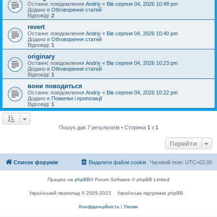
Останнє повідомлення
Andriy
«
Вів серпня 04, 2026 10:48 pm
Додано в
Обговорення статей
Відповіді:
2
revert
Останнє повідомлення
Andriy
«
Вів серпня 04, 2026 10:40 pm
Додано в
Обговорення статей
Відповіді:
1
originary
Останнє повідомлення
Andriy
«
Вів серпня 04, 2026 10:23 pm
Додано в
Обговорення статей
Відповіді:
1
вони поводиться
Останнє повідомлення
Andriy
«
Вів серпня 04, 2026 10:22 pm
Додано в
Помилки і пропозиції
Відповіді:
1
Пошук дав 7 результатів • Сторінка
1
з
1
Перейти
Список форумів
Видалити файли cookie
Часовий пояс
UTC+02:00
Працює на
phpBB
® Forum Software © phpBB Limited
Український переклад © 2005-2023
Українська підтримка phpBB
Конфіденційність
|
Умови