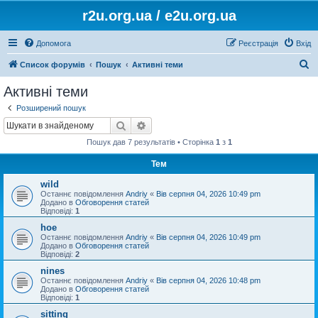
r2u.org.ua / e2u.org.ua
Допомога
Реєстрація
Вхід
П
Список форумів
Пошук
Активні теми
о
Активні теми
ш
Розширений пошук
у
Пошук
Розширений пошук
к
Пошук дав 7 результатів • Сторінка
1
з
1
Тем
wild
Останнє повідомлення
Andriy
«
Вів серпня 04, 2026 10:49 pm
Додано в
Обговорення статей
Відповіді:
1
hoe
Останнє повідомлення
Andriy
«
Вів серпня 04, 2026 10:49 pm
Додано в
Обговорення статей
Відповіді:
2
nines
Останнє повідомлення
Andriy
«
Вів серпня 04, 2026 10:48 pm
Додано в
Обговорення статей
Відповіді:
1
sitting