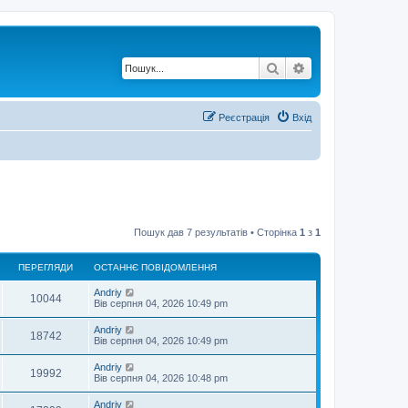
Пошук
Розширений по
Реєстрація
Вхід
Пошук дав 7 результатів • Сторінка
1
з
1
ПЕРЕГЛЯДИ
ОСТАННЄ ПОВІДОМЛЕННЯ
О
Andriy
П
10044
с
Вів серпня 04, 2026 10:49 pm
т
е
а
О
Andriy
П
18742
н
с
Вів серпня 04, 2026 10:49 pm
р
н
т
є
е
а
О
Andriy
е
п
П
19992
н
с
Вів серпня 04, 2026 10:48 pm
о
р
н
т
в
г
є
е
а
і
О
Andriy
е
п