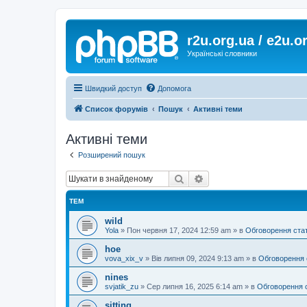
r2u.org.ua / e2u.o
Українські словники
Швидкий доступ
Допомога
Список форумів
Пошук
Активні теми
Активні теми
Розширений пошук
Пошук
Розширений пошук
ТЕМ
wild
Yola
»
Пон червня 17, 2024 12:59 am
» в
Обговорення ста
hoe
vova_xix_v
»
Вів липня 09, 2024 9:13 am
» в
Обговорення 
nines
svjatik_zu
»
Сер липня 16, 2025 6:14 am
» в
Обговорення 
sitting