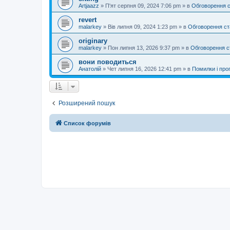
Artjaazz
»
П'ят серпня 09, 2024 7:06 pm
» в
Обговорення 
revert
malarkey
»
Вів липня 09, 2024 1:23 pm
» в
Обговорення ст
originary
malarkey
»
Пон липня 13, 2026 9:37 pm
» в
Обговорення с
вони поводиться
Анатолій
»
Чет липня 16, 2026 12:41 pm
» в
Помилки і проп
Розширений пошук
Список форумів