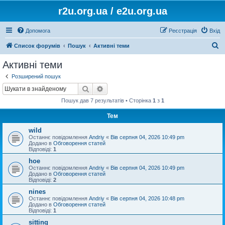
r2u.org.ua / e2u.org.ua
Допомога
Реєстрація
Вхід
П
Список форумів
Пошук
Активні теми
о
Активні теми
ш
Розширений пошук
у
Пошук
Розширений пошук
к
Пошук дав 7 результатів • Сторінка
1
з
1
Тем
wild
Останнє повідомлення
Andriy
«
Вів серпня 04, 2026 10:49 pm
Додано в
Обговорення статей
Відповіді:
1
hoe
Останнє повідомлення
Andriy
«
Вів серпня 04, 2026 10:49 pm
Додано в
Обговорення статей
Відповіді:
2
nines
Останнє повідомлення
Andriy
«
Вів серпня 04, 2026 10:48 pm
Додано в
Обговорення статей
Відповіді:
1
sitting