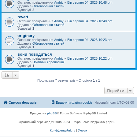
Останнє повідомлення
Andriy
«
Вів серпня 04, 2026 10:48 pm
Додано в
Обговорення статей
Відповіді:
2
revert
Останнє повідомлення
Andriy
«
Вів серпня 04, 2026 10:40 pm
Додано в
Обговорення статей
Відповіді:
1
originary
Останнє повідомлення
Andriy
«
Вів серпня 04, 2026 10:23 pm
Додано в
Обговорення статей
Відповіді:
1
вони поводиться
Останнє повідомлення
Andriy
«
Вів серпня 04, 2026 10:22 pm
Додано в
Помилки і пропозиції
Відповіді:
1
Пошук дав 7 результатів • Сторінка
1
з
1
Перейти
Список форумів
Видалити файли cookie
Часовий пояс
UTC+02:00
Працює на
phpBB
® Forum Software © phpBB Limited
Український переклад © 2005-2023
Українська підтримка phpBB
Конфіденційність
|
Умови