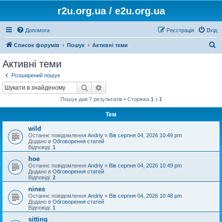
r2u.org.ua / e2u.org.ua
Допомога
Реєстрація
Вхід
П
Список форумів
Пошук
Активні теми
о
Активні теми
ш
Розширений пошук
у
Пошук
Розширений пошук
к
Пошук дав 7 результатів • Сторінка
1
з
1
Тем
wild
Останнє повідомлення
Andriy
«
Вів серпня 04, 2026 10:49 pm
Додано в
Обговорення статей
Відповіді:
1
hoe
Останнє повідомлення
Andriy
«
Вів серпня 04, 2026 10:49 pm
Додано в
Обговорення статей
Відповіді:
2
nines
Останнє повідомлення
Andriy
«
Вів серпня 04, 2026 10:48 pm
Додано в
Обговорення статей
Відповіді:
1
sitting