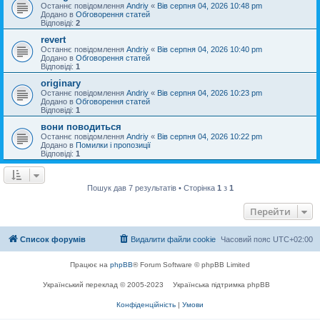
Останнє повідомлення
Andriy
«
Вів серпня 04, 2026 10:48 pm
Додано в
Обговорення статей
Відповіді:
2
revert
Останнє повідомлення
Andriy
«
Вів серпня 04, 2026 10:40 pm
Додано в
Обговорення статей
Відповіді:
1
originary
Останнє повідомлення
Andriy
«
Вів серпня 04, 2026 10:23 pm
Додано в
Обговорення статей
Відповіді:
1
вони поводиться
Останнє повідомлення
Andriy
«
Вів серпня 04, 2026 10:22 pm
Додано в
Помилки і пропозиції
Відповіді:
1
Пошук дав 7 результатів • Сторінка
1
з
1
Перейти
Список форумів
Видалити файли cookie
Часовий пояс
UTC+02:00
Працює на
phpBB
® Forum Software © phpBB Limited
Український переклад © 2005-2023
Українська підтримка phpBB
Конфіденційність
|
Умови