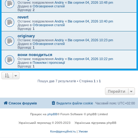
Останнє повідомлення
Andriy
«
Вів серпня 04, 2026 10:48 pm
Додано в
Обговорення статей
Відповіді:
2
revert
Останнє повідомлення
Andriy
«
Вів серпня 04, 2026 10:40 pm
Додано в
Обговорення статей
Відповіді:
1
originary
Останнє повідомлення
Andriy
«
Вів серпня 04, 2026 10:23 pm
Додано в
Обговорення статей
Відповіді:
1
вони поводиться
Останнє повідомлення
Andriy
«
Вів серпня 04, 2026 10:22 pm
Додано в
Помилки і пропозиції
Відповіді:
1
Пошук дав 7 результатів • Сторінка
1
з
1
Перейти
Список форумів
Видалити файли cookie
Часовий пояс
UTC+02:00
Працює на
phpBB
® Forum Software © phpBB Limited
Український переклад © 2005-2023
Українська підтримка phpBB
Конфіденційність
|
Умови