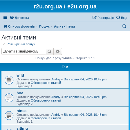
r2u.org.ua / e2u.org.ua
Допомога
Реєстрація
Вхід
П
Список форумів
Пошук
Активні теми
о
Активні теми
ш
Розширений пошук
у
Пошук
Розширений пошук
к
Пошук дав 7 результатів • Сторінка
1
з
1
Тем
wild
Останнє повідомлення
Andriy
«
Вів серпня 04, 2026 10:49 pm
Додано в
Обговорення статей
Відповіді:
1
hoe
Останнє повідомлення
Andriy
«
Вів серпня 04, 2026 10:49 pm
Додано в
Обговорення статей
Відповіді:
2
nines
Останнє повідомлення
Andriy
«
Вів серпня 04, 2026 10:48 pm
Додано в
Обговорення статей
Відповіді:
1
sitting