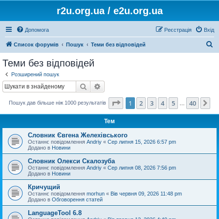
r2u.org.ua / e2u.org.ua
Допомога
Реєстрація
Вхід
П
Список форумів
Пошук
Теми без відповідей
о
Теми без відповідей
ш
Розширений пошук
у
Пошук
Розширений пошук
к
Сторінка
1
з
40
1
2
3
4
5
40
Да
Пошук дав більше ніж 1000 результатів
…
Тем
Словник Євгена Желехівського
Останнє повідомлення
Andriy
«
Сер липня 15, 2026 6:57 pm
Додано в
Новини
Словник Олекси Скалозуба
Останнє повідомлення
Andriy
«
Сер липня 08, 2026 7:56 pm
Додано в
Новини
Кричущий
Останнє повідомлення
morhun
«
Вів червня 09, 2026 11:48 pm
Додано в
Обговорення статей
LanguageTool 6.8