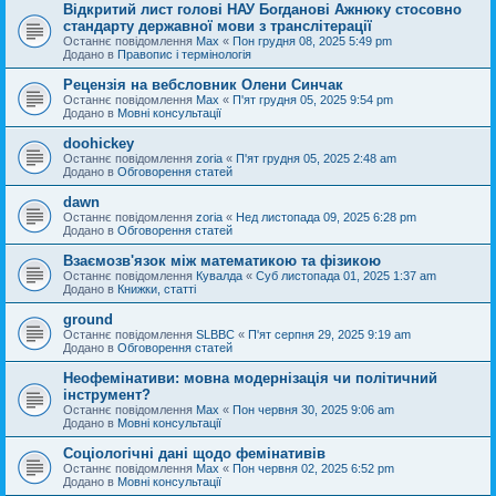
Відкритий лист голові НАУ Богданові Ажнюку стосовно
стандарту державної мови з транслітерації
Останнє повідомлення
Max
«
Пон грудня 08, 2025 5:49 pm
Додано в
Правопис і термінологія
Рецензія на вебсловник Олени Синчак
Останнє повідомлення
Max
«
П'ят грудня 05, 2025 9:54 pm
Додано в
Мовні консультації
doohickey
Останнє повідомлення
zoria
«
П'ят грудня 05, 2025 2:48 am
Додано в
Обговорення статей
dawn
Останнє повідомлення
zoria
«
Нед листопада 09, 2025 6:28 pm
Додано в
Обговорення статей
Взаємозв'язок між математикою та фізикою
Останнє повідомлення
Кувалда
«
Суб листопада 01, 2025 1:37 am
Додано в
Книжки, статті
ground
Останнє повідомлення
SLBBC
«
П'ят серпня 29, 2025 9:19 am
Додано в
Обговорення статей
Неофемінативи: мовна модернізація чи політичний
інструмент?
Останнє повідомлення
Max
«
Пон червня 30, 2025 9:06 am
Додано в
Мовні консультації
Соціологічні дані щодо фемінативів
Останнє повідомлення
Max
«
Пон червня 02, 2025 6:52 pm
Додано в
Мовні консультації