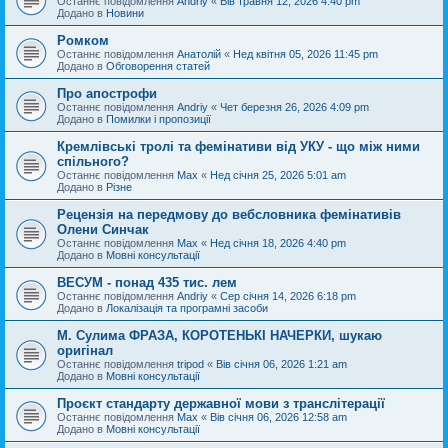
Останнє повідомлення
Andriy
«
Вів травня 12, 2026 4:40 pm
Додано в
Новини
Ромком
Останнє повідомлення
Анатолій
«
Нед квітня 05, 2026 11:45 pm
Додано в
Обговорення статей
Про апострофи
Останнє повідомлення
Andriy
«
Чет березня 26, 2026 4:09 pm
Додано в
Помилки і пропозиції
Кремлівські тролі та фемінативи від УКУ - що між ними
спільного?
Останнє повідомлення
Max
«
Нед січня 25, 2026 5:01 am
Додано в
Різне
Рецензія на передмову до вебсловника фемінативів
Олени Синчак
Останнє повідомлення
Max
«
Нед січня 18, 2026 4:40 pm
Додано в
Мовні консультації
ВЕСУМ - понад 435 тис. лем
Останнє повідомлення
Andriy
«
Сер січня 14, 2026 6:18 pm
Додано в
Локалізація та програмні засоби
М. Сулима ФРАЗА, КОРОТЕНЬКІ НАЧЕРКИ, шукаю
оригінал
Останнє повідомлення
tripod
«
Вів січня 06, 2026 1:21 am
Додано в
Мовні консультації
Проєкт стандарту державної мови з транслітерації
Останнє повідомлення
Max
«
Вів січня 06, 2026 12:58 am
Додано в
Мовні консультації