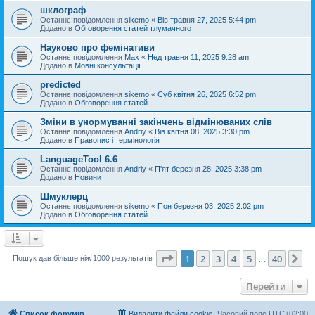
шклограф
Останнє повідомлення
sikemo
«
Вів травня 27, 2025 5:44 pm
Додано в
Обговорення статей тлумачного
Науково про фемінативи
Останнє повідомлення
Max
«
Нед травня 11, 2025 9:28 am
Додано в
Мовні консультації
predicted
Останнє повідомлення
sikemo
«
Суб квітня 26, 2025 6:52 pm
Додано в
Обговорення статей
Зміни в унормуванні закінчень відмінюваних слів
Останнє повідомлення
Andriy
«
Вів квітня 08, 2025 3:30 pm
Додано в
Правопис і термінологія
LanguageTool 6.6
Останнє повідомлення
Andriy
«
П'ят березня 28, 2025 3:38 pm
Додано в
Новини
Шмуклерц
Останнє повідомлення
sikemo
«
Пон березня 03, 2025 2:02 pm
Додано в
Обговорення статей
Сторінка
1
з
40
1
2
3
4
5
40
Да
Пошук дав більше ніж 1000 результатів
…
Перейти
Список форумів
Видалити файли cookie
Часовий пояс
UTC+02:00