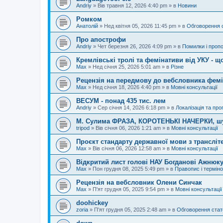
Andriy
»
Вів травня 12, 2026 4:40 pm
» в
Новини
Ромком
Анатолій
»
Нед квітня 05, 2026 11:45 pm
» в
Обговорення 
Про апострофи
Andriy
»
Чет березня 26, 2026 4:09 pm
» в
Помилки і пропо
Кремлівські тролі та фемінативи від УКУ - щ
Max
»
Нед січня 25, 2026 5:01 am
» в
Різне
Рецензія на передмову до вебсловника фем
Max
»
Нед січня 18, 2026 4:40 pm
» в
Мовні консультації
ВЕСУМ - понад 435 тис. лем
Andriy
»
Сер січня 14, 2026 6:18 pm
» в
Локалізація та про
М. Сулима ФРАЗА, КОРОТЕНЬКІ НАЧЕРКИ, шу
tripod
»
Вів січня 06, 2026 1:21 am
» в
Мовні консультації
Проєкт стандарту державної мови з трансліте
Max
»
Вів січня 06, 2026 12:58 am
» в
Мовні консультації
Відкритий лист голові НАУ Богданові Ажнюку
Max
»
Пон грудня 08, 2025 5:49 pm
» в
Правопис і терміно
Рецензія на вебсловник Олени Синчак
Max
»
П'ят грудня 05, 2025 9:54 pm
» в
Мовні консультації
doohickey
zoria
»
П'ят грудня 05, 2025 2:48 am
» в
Обговорення стат