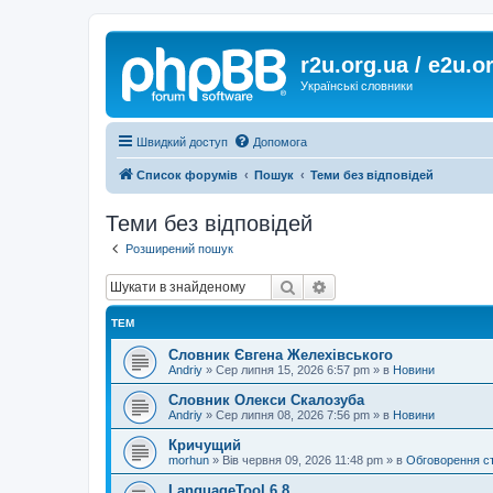
r2u.org.ua / e2u.o
Українські словники
Швидкий доступ
Допомога
Список форумів
Пошук
Теми без відповідей
Теми без відповідей
Розширений пошук
Пошук
Розширений пошук
ТЕМ
Словник Євгена Желехівського
Andriy
»
Сер липня 15, 2026 6:57 pm
» в
Новини
Словник Олекси Скалозуба
Andriy
»
Сер липня 08, 2026 7:56 pm
» в
Новини
Кричущий
morhun
»
Вів червня 09, 2026 11:48 pm
» в
Обговорення с
LanguageTool 6.8