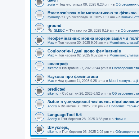
dawn
zoria
»
Нед листопада 09, 2025 6:28 pm
» в
Обговорення 
Взаємозв'язок між математикою та фізикою
Кувалда
»
Суб листопада 01, 2025 1:37 am
» в
Книжки, ста
ground
SLBBC
»
П'ят серпня 29, 2025 9:19 am
» в
Обговоренн
Неофемінативи: мовна модернізація чи полі
Max
»
Пон червня 30, 2025 9:06 am
» в
Мовні консультації
Соціологічні дані щодо фемінативів
Max
»
Пон червня 02, 2025 6:52 pm
» в
Мовні консультації
шклограф
sikemo
»
Вів травня 27, 2025 5:44 pm
» в
Обговорення ста
Науково про фемінативи
Max
»
Нед травня 11, 2025 9:28 am
» в
Мовні консультації
predicted
sikemo
»
Суб квітня 26, 2025 6:52 pm
» в
Обговорення ста
Зміни в унормуванні закінчень відмінюваних
Andriy
»
Вів квітня 08, 2025 3:30 pm
» в
Правопис і терміно
LanguageTool 6.6
Andriy
»
П'ят березня 28, 2025 3:38 pm
» в
Новини
Шмуклерц
sikemo
»
Пон березня 03, 2025 2:02 pm
» в
Обговорення с