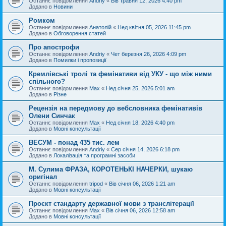
Останнє повідомлення
Andriy
«
Вів травня 12, 2026 4:40 pm
Додано в
Новини
Ромком
Останнє повідомлення
Анатолій
«
Нед квітня 05, 2026 11:45 pm
Додано в
Обговорення статей
Про апострофи
Останнє повідомлення
Andriy
«
Чет березня 26, 2026 4:09 pm
Додано в
Помилки і пропозиції
Кремлівські тролі та фемінативи від УКУ - що між ними
спільного?
Останнє повідомлення
Max
«
Нед січня 25, 2026 5:01 am
Додано в
Різне
Рецензія на передмову до вебсловника фемінативів
Олени Синчак
Останнє повідомлення
Max
«
Нед січня 18, 2026 4:40 pm
Додано в
Мовні консультації
ВЕСУМ - понад 435 тис. лем
Останнє повідомлення
Andriy
«
Сер січня 14, 2026 6:18 pm
Додано в
Локалізація та програмні засоби
М. Сулима ФРАЗА, КОРОТЕНЬКІ НАЧЕРКИ, шукаю
оригінал
Останнє повідомлення
tripod
«
Вів січня 06, 2026 1:21 am
Додано в
Мовні консультації
Проєкт стандарту державної мови з транслітерації
Останнє повідомлення
Max
«
Вів січня 06, 2026 12:58 am
Додано в
Мовні консультації