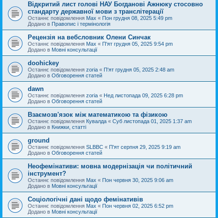
Відкритий лист голові НАУ Богданові Ажнюку стосовно
стандарту державної мови з транслітерації
Останнє повідомлення
Max
«
Пон грудня 08, 2025 5:49 pm
Додано в
Правопис і термінологія
Рецензія на вебсловник Олени Синчак
Останнє повідомлення
Max
«
П'ят грудня 05, 2025 9:54 pm
Додано в
Мовні консультації
doohickey
Останнє повідомлення
zoria
«
П'ят грудня 05, 2025 2:48 am
Додано в
Обговорення статей
dawn
Останнє повідомлення
zoria
«
Нед листопада 09, 2025 6:28 pm
Додано в
Обговорення статей
Взаємозв'язок між математикою та фізикою
Останнє повідомлення
Кувалда
«
Суб листопада 01, 2025 1:37 am
Додано в
Книжки, статті
ground
Останнє повідомлення
SLBBC
«
П'ят серпня 29, 2025 9:19 am
Додано в
Обговорення статей
Неофемінативи: мовна модернізація чи політичний
інструмент?
Останнє повідомлення
Max
«
Пон червня 30, 2025 9:06 am
Додано в
Мовні консультації
Соціологічні дані щодо фемінативів
Останнє повідомлення
Max
«
Пон червня 02, 2025 6:52 pm
Додано в
Мовні консультації