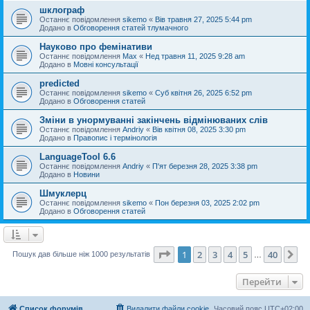
шклограф
Останнє повідомлення
sikemo
«
Вів травня 27, 2025 5:44 pm
Додано в
Обговорення статей тлумачного
Науково про фемінативи
Останнє повідомлення
Max
«
Нед травня 11, 2025 9:28 am
Додано в
Мовні консультації
predicted
Останнє повідомлення
sikemo
«
Суб квітня 26, 2025 6:52 pm
Додано в
Обговорення статей
Зміни в унормуванні закінчень відмінюваних слів
Останнє повідомлення
Andriy
«
Вів квітня 08, 2025 3:30 pm
Додано в
Правопис і термінологія
LanguageTool 6.6
Останнє повідомлення
Andriy
«
П'ят березня 28, 2025 3:38 pm
Додано в
Новини
Шмуклерц
Останнє повідомлення
sikemo
«
Пон березня 03, 2025 2:02 pm
Додано в
Обговорення статей
Сторінка
1
з
40
1
2
3
4
5
40
Да
Пошук дав більше ніж 1000 результатів
…
Перейти
Список форумів
Видалити файли cookie
Часовий пояс
UTC+02:00