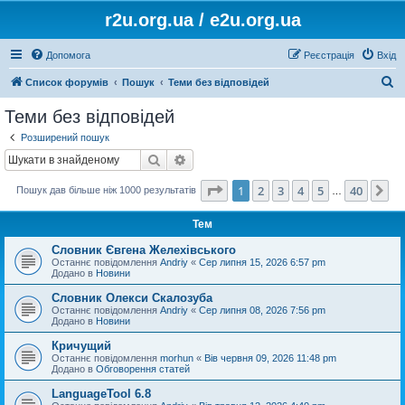
r2u.org.ua / e2u.org.ua
Допомога
Реєстрація
Вхід
П
Список форумів
Пошук
Теми без відповідей
о
Теми без відповідей
ш
Розширений пошук
у
Пошук
Розширений пошук
к
Сторінка
1
з
40
1
2
3
4
5
40
Да
Пошук дав більше ніж 1000 результатів
…
Тем
Словник Євгена Желехівського
Останнє повідомлення
Andriy
«
Сер липня 15, 2026 6:57 pm
Додано в
Новини
Словник Олекси Скалозуба
Останнє повідомлення
Andriy
«
Сер липня 08, 2026 7:56 pm
Додано в
Новини
Кричущий
Останнє повідомлення
morhun
«
Вів червня 09, 2026 11:48 pm
Додано в
Обговорення статей
LanguageTool 6.8