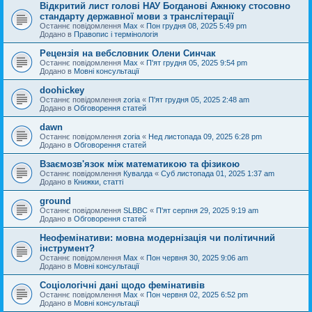
Відкритий лист голові НАУ Богданові Ажнюку стосовно
стандарту державної мови з транслітерації
Останнє повідомлення
Max
«
Пон грудня 08, 2025 5:49 pm
Додано в
Правопис і термінологія
Рецензія на вебсловник Олени Синчак
Останнє повідомлення
Max
«
П'ят грудня 05, 2025 9:54 pm
Додано в
Мовні консультації
doohickey
Останнє повідомлення
zoria
«
П'ят грудня 05, 2025 2:48 am
Додано в
Обговорення статей
dawn
Останнє повідомлення
zoria
«
Нед листопада 09, 2025 6:28 pm
Додано в
Обговорення статей
Взаємозв'язок між математикою та фізикою
Останнє повідомлення
Кувалда
«
Суб листопада 01, 2025 1:37 am
Додано в
Книжки, статті
ground
Останнє повідомлення
SLBBC
«
П'ят серпня 29, 2025 9:19 am
Додано в
Обговорення статей
Неофемінативи: мовна модернізація чи політичний
інструмент?
Останнє повідомлення
Max
«
Пон червня 30, 2025 9:06 am
Додано в
Мовні консультації
Соціологічні дані щодо фемінативів
Останнє повідомлення
Max
«
Пон червня 02, 2025 6:52 pm
Додано в
Мовні консультації