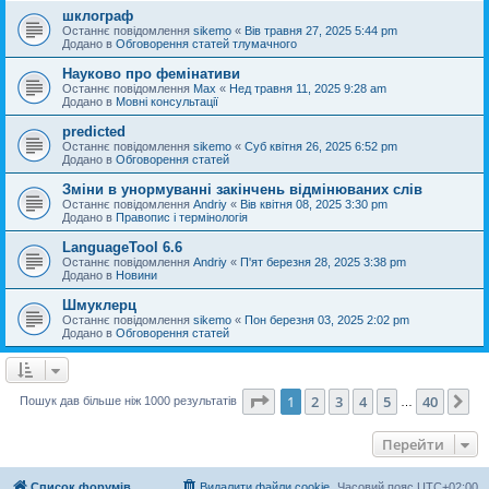
шклограф
Останнє повідомлення
sikemo
«
Вів травня 27, 2025 5:44 pm
Додано в
Обговорення статей тлумачного
Науково про фемінативи
Останнє повідомлення
Max
«
Нед травня 11, 2025 9:28 am
Додано в
Мовні консультації
predicted
Останнє повідомлення
sikemo
«
Суб квітня 26, 2025 6:52 pm
Додано в
Обговорення статей
Зміни в унормуванні закінчень відмінюваних слів
Останнє повідомлення
Andriy
«
Вів квітня 08, 2025 3:30 pm
Додано в
Правопис і термінологія
LanguageTool 6.6
Останнє повідомлення
Andriy
«
П'ят березня 28, 2025 3:38 pm
Додано в
Новини
Шмуклерц
Останнє повідомлення
sikemo
«
Пон березня 03, 2025 2:02 pm
Додано в
Обговорення статей
Сторінка
1
з
40
1
2
3
4
5
40
Да
Пошук дав більше ніж 1000 результатів
…
Перейти
Список форумів
Видалити файли cookie
Часовий пояс
UTC+02:00