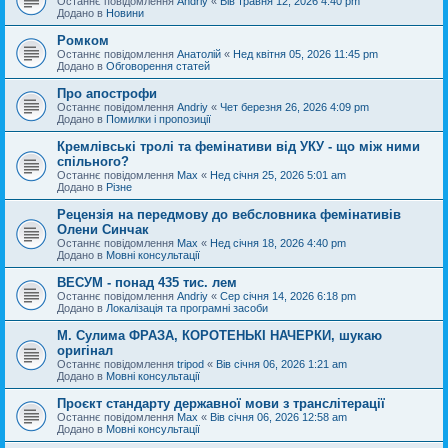
Останнє повідомлення
Andriy
«
Вів травня 12, 2026 4:40 pm
Додано в
Новини
Ромком
Останнє повідомлення
Анатолій
«
Нед квітня 05, 2026 11:45 pm
Додано в
Обговорення статей
Про апострофи
Останнє повідомлення
Andriy
«
Чет березня 26, 2026 4:09 pm
Додано в
Помилки і пропозиції
Кремлівські тролі та фемінативи від УКУ - що між ними
спільного?
Останнє повідомлення
Max
«
Нед січня 25, 2026 5:01 am
Додано в
Різне
Рецензія на передмову до вебсловника фемінативів
Олени Синчак
Останнє повідомлення
Max
«
Нед січня 18, 2026 4:40 pm
Додано в
Мовні консультації
ВЕСУМ - понад 435 тис. лем
Останнє повідомлення
Andriy
«
Сер січня 14, 2026 6:18 pm
Додано в
Локалізація та програмні засоби
М. Сулима ФРАЗА, КОРОТЕНЬКІ НАЧЕРКИ, шукаю
оригінал
Останнє повідомлення
tripod
«
Вів січня 06, 2026 1:21 am
Додано в
Мовні консультації
Проєкт стандарту державної мови з транслітерації
Останнє повідомлення
Max
«
Вів січня 06, 2026 12:58 am
Додано в
Мовні консультації