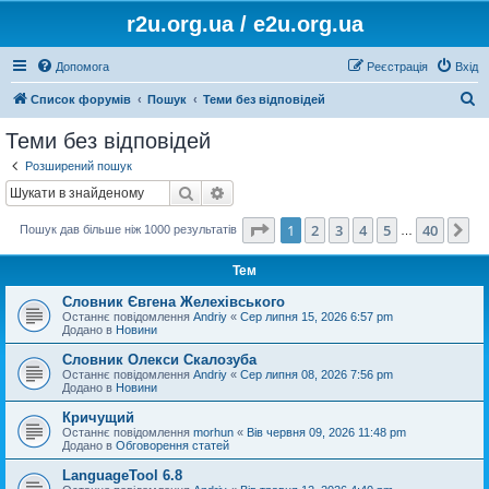
r2u.org.ua / e2u.org.ua
Допомога
Реєстрація
Вхід
П
Список форумів
Пошук
Теми без відповідей
о
Теми без відповідей
ш
Розширений пошук
у
Пошук
Розширений пошук
к
Сторінка
1
з
40
1
2
3
4
5
40
Да
Пошук дав більше ніж 1000 результатів
…
Тем
Словник Євгена Желехівського
Останнє повідомлення
Andriy
«
Сер липня 15, 2026 6:57 pm
Додано в
Новини
Словник Олекси Скалозуба
Останнє повідомлення
Andriy
«
Сер липня 08, 2026 7:56 pm
Додано в
Новини
Кричущий
Останнє повідомлення
morhun
«
Вів червня 09, 2026 11:48 pm
Додано в
Обговорення статей
LanguageTool 6.8