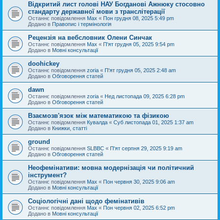
Відкритий лист голові НАУ Богданові Ажнюку стосовно
стандарту державної мови з транслітерації
Останнє повідомлення
Max
«
Пон грудня 08, 2025 5:49 pm
Додано в
Правопис і термінологія
Рецензія на вебсловник Олени Синчак
Останнє повідомлення
Max
«
П'ят грудня 05, 2025 9:54 pm
Додано в
Мовні консультації
doohickey
Останнє повідомлення
zoria
«
П'ят грудня 05, 2025 2:48 am
Додано в
Обговорення статей
dawn
Останнє повідомлення
zoria
«
Нед листопада 09, 2025 6:28 pm
Додано в
Обговорення статей
Взаємозв'язок між математикою та фізикою
Останнє повідомлення
Кувалда
«
Суб листопада 01, 2025 1:37 am
Додано в
Книжки, статті
ground
Останнє повідомлення
SLBBC
«
П'ят серпня 29, 2025 9:19 am
Додано в
Обговорення статей
Неофемінативи: мовна модернізація чи політичний
інструмент?
Останнє повідомлення
Max
«
Пон червня 30, 2025 9:06 am
Додано в
Мовні консультації
Соціологічні дані щодо фемінативів
Останнє повідомлення
Max
«
Пон червня 02, 2025 6:52 pm
Додано в
Мовні консультації