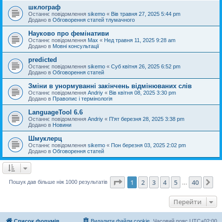
шклограф
Останнє повідомлення
sikemo
«
Вів травня 27, 2025 5:44 pm
Додано в
Обговорення статей тлумачного
Науково про фемінативи
Останнє повідомлення
Max
«
Нед травня 11, 2025 9:28 am
Додано в
Мовні консультації
predicted
Останнє повідомлення
sikemo
«
Суб квітня 26, 2025 6:52 pm
Додано в
Обговорення статей
Зміни в унормуванні закінчень відмінюваних слів
Останнє повідомлення
Andriy
«
Вів квітня 08, 2025 3:30 pm
Додано в
Правопис і термінологія
LanguageTool 6.6
Останнє повідомлення
Andriy
«
П'ят березня 28, 2025 3:38 pm
Додано в
Новини
Шмуклерц
Останнє повідомлення
sikemo
«
Пон березня 03, 2025 2:02 pm
Додано в
Обговорення статей
Сторінка
1
з
40
1
2
3
4
5
40
Да
Пошук дав більше ніж 1000 результатів
…
Перейти
Список форумів
Видалити файли cookie
Часовий пояс
UTC+02:00