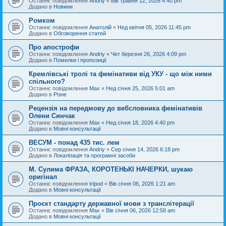
Останнє повідомлення
Andriy
«
Вів травня 12, 2026 4:40 pm
Додано в
Новини
Ромком
Останнє повідомлення
Анатолій
«
Нед квітня 05, 2026 11:45 pm
Додано в
Обговорення статей
Про апострофи
Останнє повідомлення
Andriy
«
Чет березня 26, 2026 4:09 pm
Додано в
Помилки і пропозиції
Кремлівські тролі та фемінативи від УКУ - що між ними
спільного?
Останнє повідомлення
Max
«
Нед січня 25, 2026 5:01 am
Додано в
Різне
Рецензія на передмову до вебсловника фемінативів
Олени Синчак
Останнє повідомлення
Max
«
Нед січня 18, 2026 4:40 pm
Додано в
Мовні консультації
ВЕСУМ - понад 435 тис. лем
Останнє повідомлення
Andriy
«
Сер січня 14, 2026 6:18 pm
Додано в
Локалізація та програмні засоби
М. Сулима ФРАЗА, КОРОТЕНЬКІ НАЧЕРКИ, шукаю
оригінал
Останнє повідомлення
tripod
«
Вів січня 06, 2026 1:21 am
Додано в
Мовні консультації
Проєкт стандарту державної мови з транслітерації
Останнє повідомлення
Max
«
Вів січня 06, 2026 12:58 am
Додано в
Мовні консультації