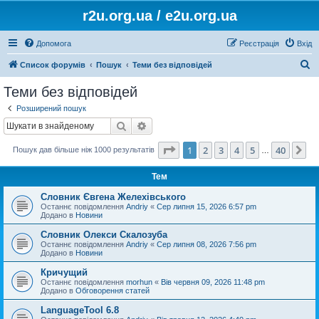
r2u.org.ua / e2u.org.ua
Допомога
Реєстрація
Вхід
П
Список форумів
Пошук
Теми без відповідей
о
Теми без відповідей
ш
Розширений пошук
у
Пошук
Розширений пошук
к
Сторінка
1
з
40
1
2
3
4
5
40
Да
Пошук дав більше ніж 1000 результатів
…
Тем
Словник Євгена Желехівського
Останнє повідомлення
Andriy
«
Сер липня 15, 2026 6:57 pm
Додано в
Новини
Словник Олекси Скалозуба
Останнє повідомлення
Andriy
«
Сер липня 08, 2026 7:56 pm
Додано в
Новини
Кричущий
Останнє повідомлення
morhun
«
Вів червня 09, 2026 11:48 pm
Додано в
Обговорення статей
LanguageTool 6.8