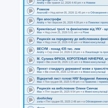
Andriy
»
Вів травня 12, 2026 4:40 pm
» в
Новини
Ромком
Анатолій
»
Нед квітня 05, 2026 11:45 pm
» в
Обговорення 
Про апострофи
Andriy
»
Чет березня 26, 2026 4:09 pm
» в
Помилки і пропо
Кремлівські тролі та фемінативи від УКУ - щ
Max
»
Нед січня 25, 2026 5:01 am
» в
Різне
Рецензія на передмову до вебсловника фем
Max
»
Нед січня 18, 2026 4:40 pm
» в
Мовні консультації
ВЕСУМ - понад 435 тис. лем
Andriy
»
Сер січня 14, 2026 6:18 pm
» в
Локалізація та про
М. Сулима ФРАЗА, КОРОТЕНЬКІ НАЧЕРКИ, шу
tripod
»
Вів січня 06, 2026 1:21 am
» в
Мовні консультації
Проєкт стандарту державної мови з трансліте
Max
»
Вів січня 06, 2026 12:58 am
» в
Мовні консультації
Відкритий лист голові НАУ Богданові Ажнюку
Max
»
Пон грудня 08, 2025 5:49 pm
» в
Правопис і терміно
Рецензія на вебсловник Олени Синчак
Max
»
П'ят грудня 05, 2025 9:54 pm
» в
Мовні консультації
doohickey
zoria
»
П'ят грудня 05, 2025 2:48 am
» в
Обговорення стат