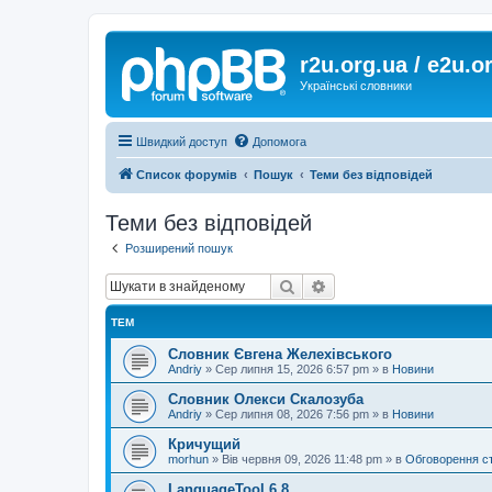
r2u.org.ua / e2u.o
Українські словники
Швидкий доступ
Допомога
Список форумів
Пошук
Теми без відповідей
Теми без відповідей
Розширений пошук
Пошук
Розширений пошук
ТЕМ
Словник Євгена Желехівського
Andriy
»
Сер липня 15, 2026 6:57 pm
» в
Новини
Словник Олекси Скалозуба
Andriy
»
Сер липня 08, 2026 7:56 pm
» в
Новини
Кричущий
morhun
»
Вів червня 09, 2026 11:48 pm
» в
Обговорення с
LanguageTool 6.8