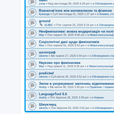
dawn
zoria
»
Нед листопада 09, 2025 6:28 pm
» в
Обговорення 
Взаємозв'язок між математикою та фізикою
Кувалда
»
Суб листопада 01, 2025 1:37 am
» в
Книжки, ста
ground
SLBBC
»
П'ят серпня 29, 2025 9:19 am
» в
Обговоренн
Неофемінативи: мовна модернізація чи полі
Max
»
Пон червня 30, 2025 9:06 am
» в
Мовні консультації
Соціологічні дані щодо фемінативів
Max
»
Пон червня 02, 2025 6:52 pm
» в
Мовні консультації
шклограф
sikemo
»
Вів травня 27, 2025 5:44 pm
» в
Обговорення ста
Науково про фемінативи
Max
»
Нед травня 11, 2025 9:28 am
» в
Мовні консультації
predicted
sikemo
»
Суб квітня 26, 2025 6:52 pm
» в
Обговорення ста
Зміни в унормуванні закінчень відмінюваних
Andriy
»
Вів квітня 08, 2025 3:30 pm
» в
Правопис і терміно
LanguageTool 6.6
Andriy
»
П'ят березня 28, 2025 3:38 pm
» в
Новини
Шмуклерц
sikemo
»
Пон березня 03, 2025 2:02 pm
» в
Обговорення с