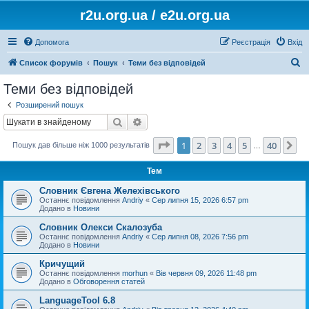
r2u.org.ua / e2u.org.ua
Допомога
Реєстрація
Вхід
П
Список форумів
Пошук
Теми без відповідей
о
Теми без відповідей
ш
Розширений пошук
у
Пошук
Розширений пошук
к
Сторінка
1
з
40
1
2
3
4
5
40
Да
Пошук дав більше ніж 1000 результатів
…
Тем
Словник Євгена Желехівського
Останнє повідомлення
Andriy
«
Сер липня 15, 2026 6:57 pm
Додано в
Новини
Словник Олекси Скалозуба
Останнє повідомлення
Andriy
«
Сер липня 08, 2026 7:56 pm
Додано в
Новини
Кричущий
Останнє повідомлення
morhun
«
Вів червня 09, 2026 11:48 pm
Додано в
Обговорення статей
LanguageTool 6.8