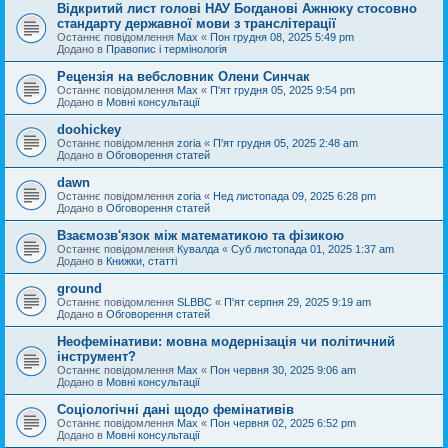
Відкритий лист голові НАУ Богданові Ажнюку стосовно
стандарту державної мови з транслітерації
Останнє повідомлення
Max
«
Пон грудня 08, 2025 5:49 pm
Додано в
Правопис і термінологія
Рецензія на вебсловник Олени Синчак
Останнє повідомлення
Max
«
П'ят грудня 05, 2025 9:54 pm
Додано в
Мовні консультації
doohickey
Останнє повідомлення
zoria
«
П'ят грудня 05, 2025 2:48 am
Додано в
Обговорення статей
dawn
Останнє повідомлення
zoria
«
Нед листопада 09, 2025 6:28 pm
Додано в
Обговорення статей
Взаємозв'язок між математикою та фізикою
Останнє повідомлення
Кувалда
«
Суб листопада 01, 2025 1:37 am
Додано в
Книжки, статті
ground
Останнє повідомлення
SLBBC
«
П'ят серпня 29, 2025 9:19 am
Додано в
Обговорення статей
Неофемінативи: мовна модернізація чи політичний
інструмент?
Останнє повідомлення
Max
«
Пон червня 30, 2025 9:06 am
Додано в
Мовні консультації
Соціологічні дані щодо фемінативів
Останнє повідомлення
Max
«
Пон червня 02, 2025 6:52 pm
Додано в
Мовні консультації