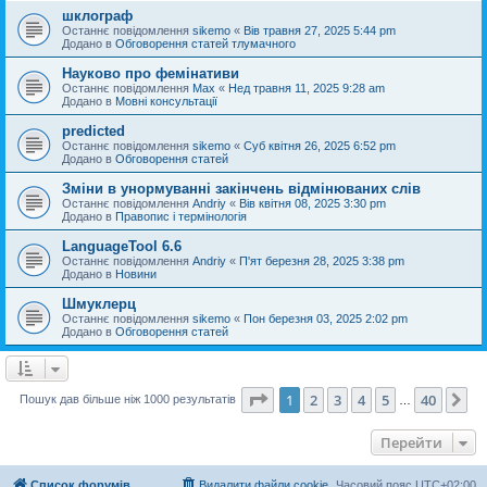
шклограф
Останнє повідомлення
sikemo
«
Вів травня 27, 2025 5:44 pm
Додано в
Обговорення статей тлумачного
Науково про фемінативи
Останнє повідомлення
Max
«
Нед травня 11, 2025 9:28 am
Додано в
Мовні консультації
predicted
Останнє повідомлення
sikemo
«
Суб квітня 26, 2025 6:52 pm
Додано в
Обговорення статей
Зміни в унормуванні закінчень відмінюваних слів
Останнє повідомлення
Andriy
«
Вів квітня 08, 2025 3:30 pm
Додано в
Правопис і термінологія
LanguageTool 6.6
Останнє повідомлення
Andriy
«
П'ят березня 28, 2025 3:38 pm
Додано в
Новини
Шмуклерц
Останнє повідомлення
sikemo
«
Пон березня 03, 2025 2:02 pm
Додано в
Обговорення статей
Сторінка
1
з
40
1
2
3
4
5
40
Да
Пошук дав більше ніж 1000 результатів
…
Перейти
Список форумів
Видалити файли cookie
Часовий пояс
UTC+02:00