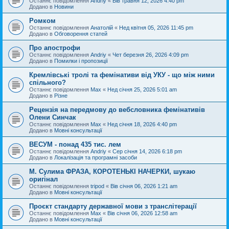
Останнє повідомлення
Andriy
«
Вів травня 12, 2026 4:40 pm
Додано в
Новини
Ромком
Останнє повідомлення
Анатолій
«
Нед квітня 05, 2026 11:45 pm
Додано в
Обговорення статей
Про апострофи
Останнє повідомлення
Andriy
«
Чет березня 26, 2026 4:09 pm
Додано в
Помилки і пропозиції
Кремлівські тролі та фемінативи від УКУ - що між ними
спільного?
Останнє повідомлення
Max
«
Нед січня 25, 2026 5:01 am
Додано в
Різне
Рецензія на передмову до вебсловника фемінативів
Олени Синчак
Останнє повідомлення
Max
«
Нед січня 18, 2026 4:40 pm
Додано в
Мовні консультації
ВЕСУМ - понад 435 тис. лем
Останнє повідомлення
Andriy
«
Сер січня 14, 2026 6:18 pm
Додано в
Локалізація та програмні засоби
М. Сулима ФРАЗА, КОРОТЕНЬКІ НАЧЕРКИ, шукаю
оригінал
Останнє повідомлення
tripod
«
Вів січня 06, 2026 1:21 am
Додано в
Мовні консультації
Проєкт стандарту державної мови з транслітерації
Останнє повідомлення
Max
«
Вів січня 06, 2026 12:58 am
Додано в
Мовні консультації