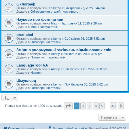
шклограф
Останнє повідомлення
sikemo
«
Вів травня 27, 2025 5:44 pm
Додано в
Обговорення статей тлумачного
Науково про фемінативи
Останнє повідомлення
Max
«
Нед травня 11, 2025 9:28 am
Додано в
Мовні консультації
predicted
Останнє повідомлення
sikemo
«
Суб квітня 26, 2025 6:52 pm
Додано в
Обговорення статей
Зміни в унормуванні закінчень відмінюваних слів
Останнє повідомлення
Andriy
«
Вів квітня 08, 2025 3:30 pm
Додано в
Правопис і термінологія
LanguageTool 6.6
Останнє повідомлення
Andriy
«
П'ят березня 28, 2025 3:38 pm
Додано в
Новини
Шмуклерц
Останнє повідомлення
sikemo
«
Пон березня 03, 2025 2:02 pm
Додано в
Обговорення статей
Сторінка
1
з
40
1
2
3
4
5
40
Да
Пошук дав більше ніж 1000 результатів
…
Перейти
Список форумів
Видалити файли cookie
Часовий пояс
UTC+02:00