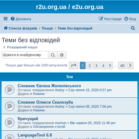
r2u.org.ua / e2u.org.ua
Допомога
Реєстрація
Вхід
П
Список форумів
Пошук
Теми без відповідей
о
Теми без відповідей
ш
Розширений пошук
у
Пошук
Розширений пошук
к
Сторінка
1
з
40
1
2
3
4
5
40
Да
Пошук дав більше ніж 1000 результатів
…
Тем
Словник Євгена Желехівського
Останнє повідомлення
Andriy
«
Сер липня 15, 2026 6:57 pm
Додано в
Новини
Словник Олекси Скалозуба
Останнє повідомлення
Andriy
«
Сер липня 08, 2026 7:56 pm
Додано в
Новини
Кричущий
Останнє повідомлення
morhun
«
Вів червня 09, 2026 11:48 pm
Додано в
Обговорення статей
LanguageTool 6.8