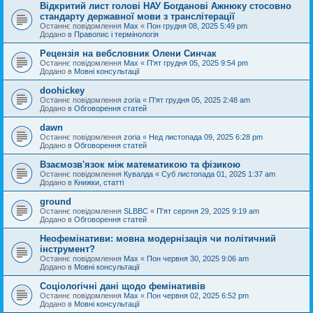
Відкритий лист голові НАУ Богданові Ажнюку стосовно
стандарту державної мови з транслітерації
Останнє повідомлення
Max
«
Пон грудня 08, 2025 5:49 pm
Додано в
Правопис і термінологія
Рецензія на вебсловник Олени Синчак
Останнє повідомлення
Max
«
П'ят грудня 05, 2025 9:54 pm
Додано в
Мовні консультації
doohickey
Останнє повідомлення
zoria
«
П'ят грудня 05, 2025 2:48 am
Додано в
Обговорення статей
dawn
Останнє повідомлення
zoria
«
Нед листопада 09, 2025 6:28 pm
Додано в
Обговорення статей
Взаємозв'язок між математикою та фізикою
Останнє повідомлення
Кувалда
«
Суб листопада 01, 2025 1:37 am
Додано в
Книжки, статті
ground
Останнє повідомлення
SLBBC
«
П'ят серпня 29, 2025 9:19 am
Додано в
Обговорення статей
Неофемінативи: мовна модернізація чи політичний
інструмент?
Останнє повідомлення
Max
«
Пон червня 30, 2025 9:06 am
Додано в
Мовні консультації
Соціологічні дані щодо фемінативів
Останнє повідомлення
Max
«
Пон червня 02, 2025 6:52 pm
Додано в
Мовні консультації