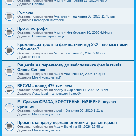
Останнє повідомлення
Andriy
«
Вів травня 12, 2026 4:40 pm
Додано в
Новини
Ромком
Останнє повідомлення
Анатолій
«
Нед квітня 05, 2026 11:45 pm
Додано в
Обговорення статей
Про апострофи
Останнє повідомлення
Andriy
«
Чет березня 26, 2026 4:09 pm
Додано в
Помилки і пропозиції
Кремлівські тролі та фемінативи від УКУ - що між ними
спільного?
Останнє повідомлення
Max
«
Нед січня 25, 2026 5:01 am
Додано в
Різне
Рецензія на передмову до вебсловника фемінативів
Олени Синчак
Останнє повідомлення
Max
«
Нед січня 18, 2026 4:40 pm
Додано в
Мовні консультації
ВЕСУМ - понад 435 тис. лем
Останнє повідомлення
Andriy
«
Сер січня 14, 2026 6:18 pm
Додано в
Локалізація та програмні засоби
М. Сулима ФРАЗА, КОРОТЕНЬКІ НАЧЕРКИ, шукаю
оригінал
Останнє повідомлення
tripod
«
Вів січня 06, 2026 1:21 am
Додано в
Мовні консультації
Проєкт стандарту державної мови з транслітерації
Останнє повідомлення
Max
«
Вів січня 06, 2026 12:58 am
Додано в
Мовні консультації