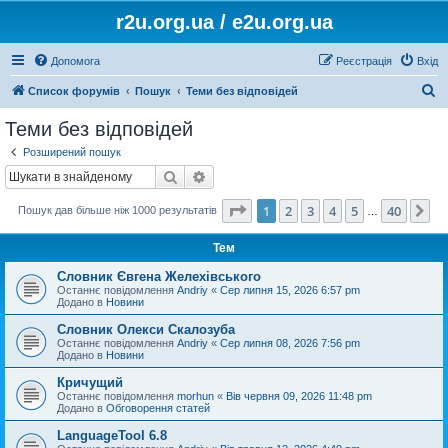
r2u.org.ua / e2u.org.ua
Допомога
Реєстрація
Вхід
П
Список форумів
Пошук
Теми без відповідей
о
Теми без відповідей
ш
Розширений пошук
у
Пошук
Розширений пошук
к
Сторінка
1
з
40
1
2
3
4
5
40
Да
Пошук дав більше ніж 1000 результатів
…
Тем
Словник Євгена Желехівського
Останнє повідомлення
Andriy
«
Сер липня 15, 2026 6:57 pm
Додано в
Новини
Словник Олекси Скалозуба
Останнє повідомлення
Andriy
«
Сер липня 08, 2026 7:56 pm
Додано в
Новини
Кричущий
Останнє повідомлення
morhun
«
Вів червня 09, 2026 11:48 pm
Додано в
Обговорення статей
LanguageTool 6.8