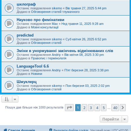
шклограф
Останнє повідомлення
sikemo
«
Вів травня 27, 2025 5:44 pm
Додано в
Обговорення статей тлумачного
Науково про фемінативи
Останнє повідомлення
Max
«
Нед травня 11, 2025 9:28 am
Додано в
Мовні консультації
predicted
Останнє повідомлення
sikemo
«
Суб квітня 26, 2025 6:52 pm
Додано в
Обговорення статей
Зміни в унормуванні закінчень відмінюваних слів
Останнє повідомлення
Andriy
«
Вів квітня 08, 2025 3:30 pm
Додано в
Правопис і термінологія
LanguageTool 6.6
Останнє повідомлення
Andriy
«
П'ят березня 28, 2025 3:38 pm
Додано в
Новини
Шмуклерц
Останнє повідомлення
sikemo
«
Пон березня 03, 2025 2:02 pm
Додано в
Обговорення статей
Сторінка
1
з
40
1
2
3
4
5
40
Да
Пошук дав більше ніж 1000 результатів
…
Перейти
Список форумів
Видалити файли cookie
Часовий пояс
UTC+02:00