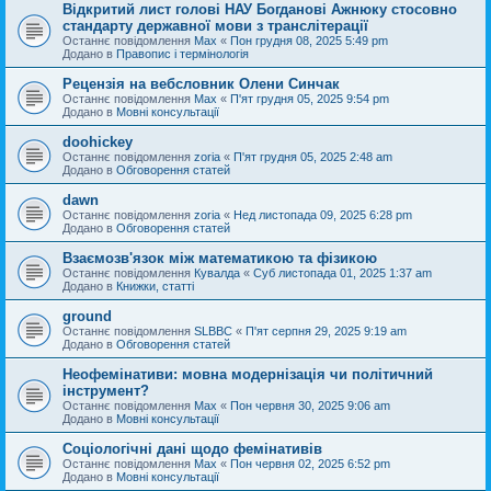
Відкритий лист голові НАУ Богданові Ажнюку стосовно
стандарту державної мови з транслітерації
Останнє повідомлення
Max
«
Пон грудня 08, 2025 5:49 pm
Додано в
Правопис і термінологія
Рецензія на вебсловник Олени Синчак
Останнє повідомлення
Max
«
П'ят грудня 05, 2025 9:54 pm
Додано в
Мовні консультації
doohickey
Останнє повідомлення
zoria
«
П'ят грудня 05, 2025 2:48 am
Додано в
Обговорення статей
dawn
Останнє повідомлення
zoria
«
Нед листопада 09, 2025 6:28 pm
Додано в
Обговорення статей
Взаємозв'язок між математикою та фізикою
Останнє повідомлення
Кувалда
«
Суб листопада 01, 2025 1:37 am
Додано в
Книжки, статті
ground
Останнє повідомлення
SLBBC
«
П'ят серпня 29, 2025 9:19 am
Додано в
Обговорення статей
Неофемінативи: мовна модернізація чи політичний
інструмент?
Останнє повідомлення
Max
«
Пон червня 30, 2025 9:06 am
Додано в
Мовні консультації
Соціологічні дані щодо фемінативів
Останнє повідомлення
Max
«
Пон червня 02, 2025 6:52 pm
Додано в
Мовні консультації