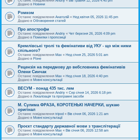
Останнє повідомлення
Andriy
«
Вів травня 12, 2026 4:40 pm
Додано в
Новини
Ромком
Останнє повідомлення
Анатолій
«
Нед квітня 05, 2026 11:45 pm
Додано в
Обговорення статей
Про апострофи
Останнє повідомлення
Andriy
«
Чет березня 26, 2026 4:09 pm
Додано в
Помилки і пропозиції
Кремлівські тролі та фемінативи від УКУ - що між ними
спільного?
Останнє повідомлення
Max
«
Нед січня 25, 2026 5:01 am
Додано в
Різне
Рецензія на передмову до вебсловника фемінативів
Олени Синчак
Останнє повідомлення
Max
«
Нед січня 18, 2026 4:40 pm
Додано в
Мовні консультації
ВЕСУМ - понад 435 тис. лем
Останнє повідомлення
Andriy
«
Сер січня 14, 2026 6:18 pm
Додано в
Локалізація та програмні засоби
М. Сулима ФРАЗА, КОРОТЕНЬКІ НАЧЕРКИ, шукаю
оригінал
Останнє повідомлення
tripod
«
Вів січня 06, 2026 1:21 am
Додано в
Мовні консультації
Проєкт стандарту державної мови з транслітерації
Останнє повідомлення
Max
«
Вів січня 06, 2026 12:58 am
Додано в
Мовні консультації