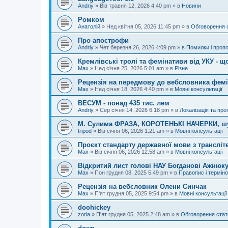
Andriy
»
Вів травня 12, 2026 4:40 pm
» в
Новини
Ромком
Анатолій
»
Нед квітня 05, 2026 11:45 pm
» в
Обговорення 
Про апострофи
Andriy
»
Чет березня 26, 2026 4:09 pm
» в
Помилки і пропо
Кремлівські тролі та фемінативи від УКУ - щ
Max
»
Нед січня 25, 2026 5:01 am
» в
Різне
Рецензія на передмову до вебсловника фем
Max
»
Нед січня 18, 2026 4:40 pm
» в
Мовні консультації
ВЕСУМ - понад 435 тис. лем
Andriy
»
Сер січня 14, 2026 6:18 pm
» в
Локалізація та про
М. Сулима ФРАЗА, КОРОТЕНЬКІ НАЧЕРКИ, шу
tripod
»
Вів січня 06, 2026 1:21 am
» в
Мовні консультації
Проєкт стандарту державної мови з трансліте
Max
»
Вів січня 06, 2026 12:58 am
» в
Мовні консультації
Відкритий лист голові НАУ Богданові Ажнюку
Max
»
Пон грудня 08, 2025 5:49 pm
» в
Правопис і терміно
Рецензія на вебсловник Олени Синчак
Max
»
П'ят грудня 05, 2025 9:54 pm
» в
Мовні консультації
doohickey
zoria
»
П'ят грудня 05, 2025 2:48 am
» в
Обговорення стат