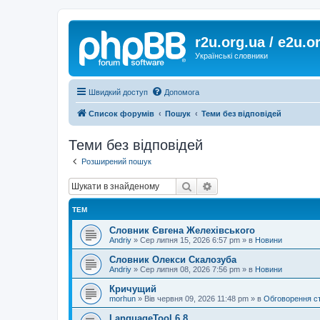
r2u.org.ua / e2u.o
Українські словники
Швидкий доступ
Допомога
Список форумів
Пошук
Теми без відповідей
Теми без відповідей
Розширений пошук
Пошук
Розширений пошук
ТЕМ
Словник Євгена Желехівського
Andriy
»
Сер липня 15, 2026 6:57 pm
» в
Новини
Словник Олекси Скалозуба
Andriy
»
Сер липня 08, 2026 7:56 pm
» в
Новини
Кричущий
morhun
»
Вів червня 09, 2026 11:48 pm
» в
Обговорення с
LanguageTool 6.8