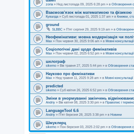
dawn
zoria
»
Нед листопада 09, 2025 6:28 pm
» в
Обговорення 
Взаємозв'язок між математикою та фізикою
Кувалда
»
Суб листопада 01, 2025 1:37 am
» в
Книжки, ста
ground
SLBBC
»
П'ят серпня 29, 2025 9:19 am
» в
Обговоренн
Неофемінативи: мовна модернізація чи полі
Max
»
Пон червня 30, 2025 9:06 am
» в
Мовні консультації
Соціологічні дані щодо фемінативів
Max
»
Пон червня 02, 2025 6:52 pm
» в
Мовні консультації
шклограф
sikemo
»
Вів травня 27, 2025 5:44 pm
» в
Обговорення ста
Науково про фемінативи
Max
»
Нед травня 11, 2025 9:28 am
» в
Мовні консультації
predicted
sikemo
»
Суб квітня 26, 2025 6:52 pm
» в
Обговорення ста
Зміни в унормуванні закінчень відмінюваних
Andriy
»
Вів квітня 08, 2025 3:30 pm
» в
Правопис і терміно
LanguageTool 6.6
Andriy
»
П'ят березня 28, 2025 3:38 pm
» в
Новини
Шмуклерц
sikemo
»
Пон березня 03, 2025 2:02 pm
» в
Обговорення с