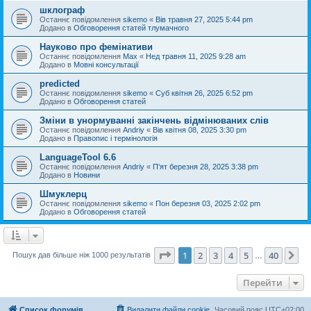
шклограф
Останнє повідомлення
sikemo
«
Вів травня 27, 2025 5:44 pm
Додано в
Обговорення статей тлумачного
Науково про фемінативи
Останнє повідомлення
Max
«
Нед травня 11, 2025 9:28 am
Додано в
Мовні консультації
predicted
Останнє повідомлення
sikemo
«
Суб квітня 26, 2025 6:52 pm
Додано в
Обговорення статей
Зміни в унормуванні закінчень відмінюваних слів
Останнє повідомлення
Andriy
«
Вів квітня 08, 2025 3:30 pm
Додано в
Правопис і термінологія
LanguageTool 6.6
Останнє повідомлення
Andriy
«
П'ят березня 28, 2025 3:38 pm
Додано в
Новини
Шмуклерц
Останнє повідомлення
sikemo
«
Пон березня 03, 2025 2:02 pm
Додано в
Обговорення статей
Сторінка
1
з
40
1
2
3
4
5
40
Да
Пошук дав більше ніж 1000 результатів
…
Перейти
Список форумів
Видалити файли cookie
Часовий пояс
UTC+02:00