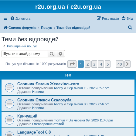
r2u.org.ua / e2u.org.ua
Допомога
Реєстрація
Вхід
П
Список форумів
Пошук
Теми без відповідей
о
Теми без відповідей
ш
Розширений пошук
у
Пошук
Розширений пошук
к
Сторінка
1
з
40
1
2
3
4
5
40
Да
Пошук дав більше ніж 1000 результатів
…
Тем
Словник Євгена Желехівського
Останнє повідомлення
Andriy
«
Сер липня 15, 2026 6:57 pm
Додано в
Новини
Словник Олекси Скалозуба
Останнє повідомлення
Andriy
«
Сер липня 08, 2026 7:56 pm
Додано в
Новини
Кричущий
Останнє повідомлення
morhun
«
Вів червня 09, 2026 11:48 pm
Додано в
Обговорення статей
LanguageTool 6.8