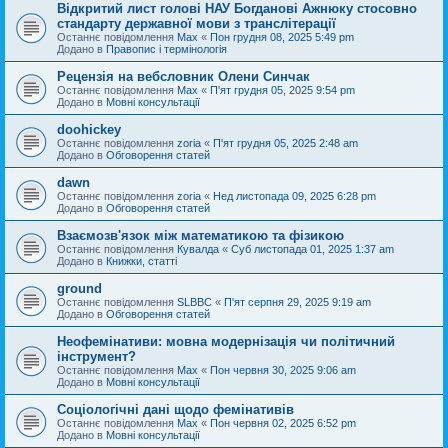
Відкритий лист голові НАУ Богданові Ажнюку стосовно
стандарту державної мови з транслітерації
Останнє повідомлення
Max
«
Пон грудня 08, 2025 5:49 pm
Додано в
Правопис і термінологія
Рецензія на вебсловник Олени Синчак
Останнє повідомлення
Max
«
П'ят грудня 05, 2025 9:54 pm
Додано в
Мовні консультації
doohickey
Останнє повідомлення
zoria
«
П'ят грудня 05, 2025 2:48 am
Додано в
Обговорення статей
dawn
Останнє повідомлення
zoria
«
Нед листопада 09, 2025 6:28 pm
Додано в
Обговорення статей
Взаємозв'язок між математикою та фізикою
Останнє повідомлення
Кувалда
«
Суб листопада 01, 2025 1:37 am
Додано в
Книжки, статті
ground
Останнє повідомлення
SLBBC
«
П'ят серпня 29, 2025 9:19 am
Додано в
Обговорення статей
Неофемінативи: мовна модернізація чи політичний
інструмент?
Останнє повідомлення
Max
«
Пон червня 30, 2025 9:06 am
Додано в
Мовні консультації
Соціологічні дані щодо фемінативів
Останнє повідомлення
Max
«
Пон червня 02, 2025 6:52 pm
Додано в
Мовні консультації