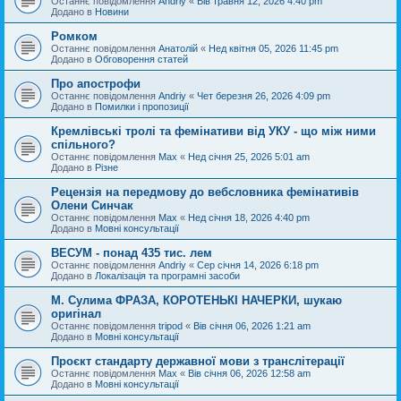
Останнє повідомлення
Andriy
«
Вів травня 12, 2026 4:40 pm
Додано в
Новини
Ромком
Останнє повідомлення
Анатолій
«
Нед квітня 05, 2026 11:45 pm
Додано в
Обговорення статей
Про апострофи
Останнє повідомлення
Andriy
«
Чет березня 26, 2026 4:09 pm
Додано в
Помилки і пропозиції
Кремлівські тролі та фемінативи від УКУ - що між ними
спільного?
Останнє повідомлення
Max
«
Нед січня 25, 2026 5:01 am
Додано в
Різне
Рецензія на передмову до вебсловника фемінативів
Олени Синчак
Останнє повідомлення
Max
«
Нед січня 18, 2026 4:40 pm
Додано в
Мовні консультації
ВЕСУМ - понад 435 тис. лем
Останнє повідомлення
Andriy
«
Сер січня 14, 2026 6:18 pm
Додано в
Локалізація та програмні засоби
М. Сулима ФРАЗА, КОРОТЕНЬКІ НАЧЕРКИ, шукаю
оригінал
Останнє повідомлення
tripod
«
Вів січня 06, 2026 1:21 am
Додано в
Мовні консультації
Проєкт стандарту державної мови з транслітерації
Останнє повідомлення
Max
«
Вів січня 06, 2026 12:58 am
Додано в
Мовні консультації