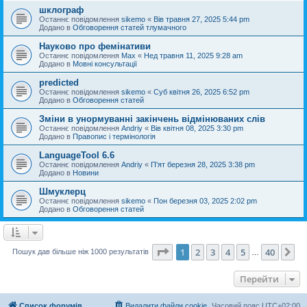
шклограф
Останнє повідомлення
sikemo
«
Вів травня 27, 2025 5:44 pm
Додано в
Обговорення статей тлумачного
Науково про фемінативи
Останнє повідомлення
Max
«
Нед травня 11, 2025 9:28 am
Додано в
Мовні консультації
predicted
Останнє повідомлення
sikemo
«
Суб квітня 26, 2025 6:52 pm
Додано в
Обговорення статей
Зміни в унормуванні закінчень відмінюваних слів
Останнє повідомлення
Andriy
«
Вів квітня 08, 2025 3:30 pm
Додано в
Правопис і термінологія
LanguageTool 6.6
Останнє повідомлення
Andriy
«
П'ят березня 28, 2025 3:38 pm
Додано в
Новини
Шмуклерц
Останнє повідомлення
sikemo
«
Пон березня 03, 2025 2:02 pm
Додано в
Обговорення статей
Сторінка
1
з
40
1
2
3
4
5
40
Да
Пошук дав більше ніж 1000 результатів
…
Перейти
Список форумів
Видалити файли cookie
Часовий пояс
UTC+02:00