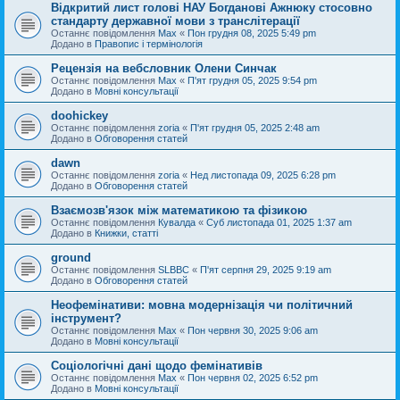
Відкритий лист голові НАУ Богданові Ажнюку стосовно
стандарту державної мови з транслітерації
Останнє повідомлення
Max
«
Пон грудня 08, 2025 5:49 pm
Додано в
Правопис і термінологія
Рецензія на вебсловник Олени Синчак
Останнє повідомлення
Max
«
П'ят грудня 05, 2025 9:54 pm
Додано в
Мовні консультації
doohickey
Останнє повідомлення
zoria
«
П'ят грудня 05, 2025 2:48 am
Додано в
Обговорення статей
dawn
Останнє повідомлення
zoria
«
Нед листопада 09, 2025 6:28 pm
Додано в
Обговорення статей
Взаємозв'язок між математикою та фізикою
Останнє повідомлення
Кувалда
«
Суб листопада 01, 2025 1:37 am
Додано в
Книжки, статті
ground
Останнє повідомлення
SLBBC
«
П'ят серпня 29, 2025 9:19 am
Додано в
Обговорення статей
Неофемінативи: мовна модернізація чи політичний
інструмент?
Останнє повідомлення
Max
«
Пон червня 30, 2025 9:06 am
Додано в
Мовні консультації
Соціологічні дані щодо фемінативів
Останнє повідомлення
Max
«
Пон червня 02, 2025 6:52 pm
Додано в
Мовні консультації