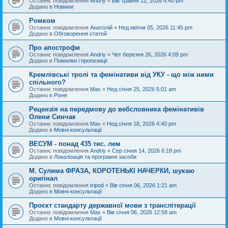
Останнє повідомлення
Andriy
«
Вів травня 12, 2026 4:40 pm
Додано в
Новини
Ромком
Останнє повідомлення
Анатолій
«
Нед квітня 05, 2026 11:45 pm
Додано в
Обговорення статей
Про апострофи
Останнє повідомлення
Andriy
«
Чет березня 26, 2026 4:09 pm
Додано в
Помилки і пропозиції
Кремлівські тролі та фемінативи від УКУ - що між ними
спільного?
Останнє повідомлення
Max
«
Нед січня 25, 2026 5:01 am
Додано в
Різне
Рецензія на передмову до вебсловника фемінативів
Олени Синчак
Останнє повідомлення
Max
«
Нед січня 18, 2026 4:40 pm
Додано в
Мовні консультації
ВЕСУМ - понад 435 тис. лем
Останнє повідомлення
Andriy
«
Сер січня 14, 2026 6:18 pm
Додано в
Локалізація та програмні засоби
М. Сулима ФРАЗА, КОРОТЕНЬКІ НАЧЕРКИ, шукаю
оригінал
Останнє повідомлення
tripod
«
Вів січня 06, 2026 1:21 am
Додано в
Мовні консультації
Проєкт стандарту державної мови з транслітерації
Останнє повідомлення
Max
«
Вів січня 06, 2026 12:58 am
Додано в
Мовні консультації