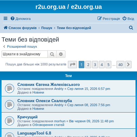
r2u.org.ua / e2u.org.ua
Допомога
Реєстрація
Вхід
П
Список форумів
Пошук
Теми без відповідей
о
Теми без відповідей
ш
Розширений пошук
у
Пошук
Розширений пошук
к
Сторінка
1
з
40
1
2
3
4
5
40
Да
Пошук дав більше ніж 1000 результатів
…
Тем
Словник Євгена Желехівського
Останнє повідомлення
Andriy
«
Сер липня 15, 2026 6:57 pm
Додано в
Новини
Словник Олекси Скалозуба
Останнє повідомлення
Andriy
«
Сер липня 08, 2026 7:56 pm
Додано в
Новини
Кричущий
Останнє повідомлення
morhun
«
Вів червня 09, 2026 11:48 pm
Додано в
Обговорення статей
LanguageTool 6.8