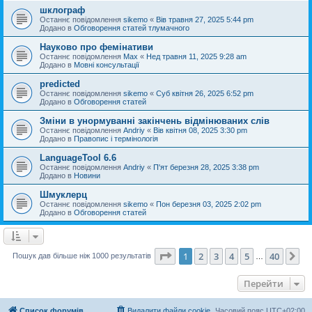
шклограф
Останнє повідомлення
sikemo
«
Вів травня 27, 2025 5:44 pm
Додано в
Обговорення статей тлумачного
Науково про фемінативи
Останнє повідомлення
Max
«
Нед травня 11, 2025 9:28 am
Додано в
Мовні консультації
predicted
Останнє повідомлення
sikemo
«
Суб квітня 26, 2025 6:52 pm
Додано в
Обговорення статей
Зміни в унормуванні закінчень відмінюваних слів
Останнє повідомлення
Andriy
«
Вів квітня 08, 2025 3:30 pm
Додано в
Правопис і термінологія
LanguageTool 6.6
Останнє повідомлення
Andriy
«
П'ят березня 28, 2025 3:38 pm
Додано в
Новини
Шмуклерц
Останнє повідомлення
sikemo
«
Пон березня 03, 2025 2:02 pm
Додано в
Обговорення статей
Сторінка
1
з
40
1
2
3
4
5
40
Да
Пошук дав більше ніж 1000 результатів
…
Перейти
Список форумів
Видалити файли cookie
Часовий пояс
UTC+02:00