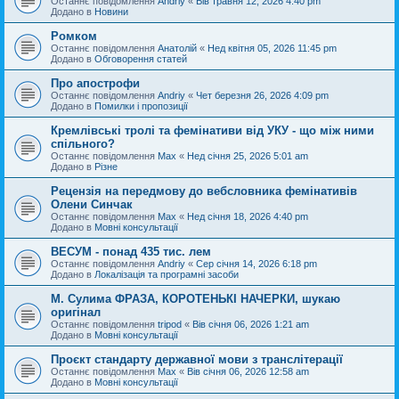
Останнє повідомлення
Andriy
«
Вів травня 12, 2026 4:40 pm
Додано в
Новини
Ромком
Останнє повідомлення
Анатолій
«
Нед квітня 05, 2026 11:45 pm
Додано в
Обговорення статей
Про апострофи
Останнє повідомлення
Andriy
«
Чет березня 26, 2026 4:09 pm
Додано в
Помилки і пропозиції
Кремлівські тролі та фемінативи від УКУ - що між ними
спільного?
Останнє повідомлення
Max
«
Нед січня 25, 2026 5:01 am
Додано в
Різне
Рецензія на передмову до вебсловника фемінативів
Олени Синчак
Останнє повідомлення
Max
«
Нед січня 18, 2026 4:40 pm
Додано в
Мовні консультації
ВЕСУМ - понад 435 тис. лем
Останнє повідомлення
Andriy
«
Сер січня 14, 2026 6:18 pm
Додано в
Локалізація та програмні засоби
М. Сулима ФРАЗА, КОРОТЕНЬКІ НАЧЕРКИ, шукаю
оригінал
Останнє повідомлення
tripod
«
Вів січня 06, 2026 1:21 am
Додано в
Мовні консультації
Проєкт стандарту державної мови з транслітерації
Останнє повідомлення
Max
«
Вів січня 06, 2026 12:58 am
Додано в
Мовні консультації