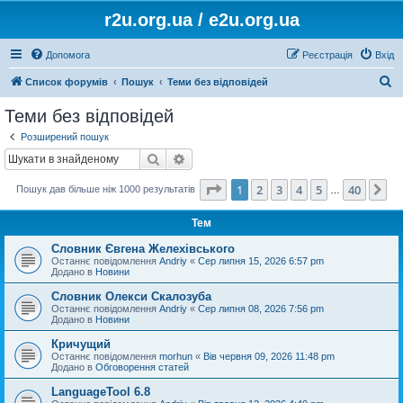
r2u.org.ua / e2u.org.ua
Допомога
Реєстрація
Вхід
П
Список форумів
Пошук
Теми без відповідей
о
Теми без відповідей
ш
Розширений пошук
у
Пошук
Розширений пошук
к
Сторінка
1
з
40
1
2
3
4
5
40
Да
Пошук дав більше ніж 1000 результатів
…
Тем
Словник Євгена Желехівського
Останнє повідомлення
Andriy
«
Сер липня 15, 2026 6:57 pm
Додано в
Новини
Словник Олекси Скалозуба
Останнє повідомлення
Andriy
«
Сер липня 08, 2026 7:56 pm
Додано в
Новини
Кричущий
Останнє повідомлення
morhun
«
Вів червня 09, 2026 11:48 pm
Додано в
Обговорення статей
LanguageTool 6.8