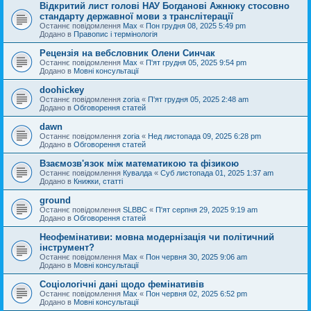
Відкритий лист голові НАУ Богданові Ажнюку стосовно
стандарту державної мови з транслітерації
Останнє повідомлення
Max
«
Пон грудня 08, 2025 5:49 pm
Додано в
Правопис і термінологія
Рецензія на вебсловник Олени Синчак
Останнє повідомлення
Max
«
П'ят грудня 05, 2025 9:54 pm
Додано в
Мовні консультації
doohickey
Останнє повідомлення
zoria
«
П'ят грудня 05, 2025 2:48 am
Додано в
Обговорення статей
dawn
Останнє повідомлення
zoria
«
Нед листопада 09, 2025 6:28 pm
Додано в
Обговорення статей
Взаємозв'язок між математикою та фізикою
Останнє повідомлення
Кувалда
«
Суб листопада 01, 2025 1:37 am
Додано в
Книжки, статті
ground
Останнє повідомлення
SLBBC
«
П'ят серпня 29, 2025 9:19 am
Додано в
Обговорення статей
Неофемінативи: мовна модернізація чи політичний
інструмент?
Останнє повідомлення
Max
«
Пон червня 30, 2025 9:06 am
Додано в
Мовні консультації
Соціологічні дані щодо фемінативів
Останнє повідомлення
Max
«
Пон червня 02, 2025 6:52 pm
Додано в
Мовні консультації