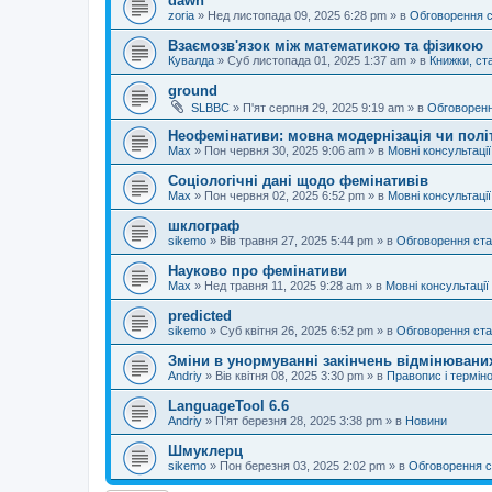
dawn
zoria
»
Нед листопада 09, 2025 6:28 pm
» в
Обговорення 
Взаємозв'язок між математикою та фізикою
Кувалда
»
Суб листопада 01, 2025 1:37 am
» в
Книжки, ста
ground
SLBBC
»
П'ят серпня 29, 2025 9:19 am
» в
Обговоренн
Неофемінативи: мовна модернізація чи полі
Max
»
Пон червня 30, 2025 9:06 am
» в
Мовні консультації
Соціологічні дані щодо фемінативів
Max
»
Пон червня 02, 2025 6:52 pm
» в
Мовні консультації
шклограф
sikemo
»
Вів травня 27, 2025 5:44 pm
» в
Обговорення ста
Науково про фемінативи
Max
»
Нед травня 11, 2025 9:28 am
» в
Мовні консультації
predicted
sikemo
»
Суб квітня 26, 2025 6:52 pm
» в
Обговорення ста
Зміни в унормуванні закінчень відмінюваних
Andriy
»
Вів квітня 08, 2025 3:30 pm
» в
Правопис і терміно
LanguageTool 6.6
Andriy
»
П'ят березня 28, 2025 3:38 pm
» в
Новини
Шмуклерц
sikemo
»
Пон березня 03, 2025 2:02 pm
» в
Обговорення с