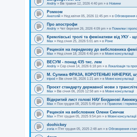
Andriy
»
Вів травня 12, 2026 4:40 pm
» в
Новини
Ромком
Анатолій
»
Нед квітня 05, 2026 11:45 pm
» в
Обговорення 
Про апострофи
Andriy
»
Чет березня 26, 2026 4:09 pm
» в
Помилки і пропо
Кремлівські тролі та фемінативи від УКУ - щ
Max
»
Нед січня 25, 2026 5:01 am
» в
Різне
Рецензія на передмову до вебсловника фем
Max
»
Нед січня 18, 2026 4:40 pm
» в
Мовні консультації
ВЕСУМ - понад 435 тис. лем
Andriy
»
Сер січня 14, 2026 6:18 pm
» в
Локалізація та про
М. Сулима ФРАЗА, КОРОТЕНЬКІ НАЧЕРКИ, шу
tripod
»
Вів січня 06, 2026 1:21 am
» в
Мовні консультації
Проєкт стандарту державної мови з трансліте
Max
»
Вів січня 06, 2026 12:58 am
» в
Мовні консультації
Відкритий лист голові НАУ Богданові Ажнюку
Max
»
Пон грудня 08, 2025 5:49 pm
» в
Правопис і терміно
Рецензія на вебсловник Олени Синчак
Max
»
П'ят грудня 05, 2025 9:54 pm
» в
Мовні консультації
doohickey
zoria
»
П'ят грудня 05, 2025 2:48 am
» в
Обговорення стат