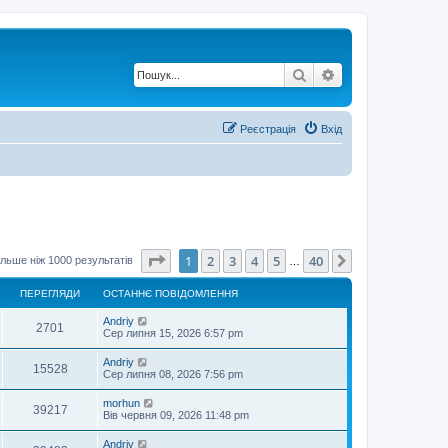
Пошук
Розширений по
Реєстрація
Вхід
Сторінка
1
з
40
1
2
3
4
5
40
Далі
льше ніж 1000 результатів
…
ПЕРЕГЛЯДИ
ОСТАННЄ ПОВІДОМЛЕННЯ
О
Andriy
П
2701
с
Сер липня 15, 2026 6:57 pm
т
е
а
О
Andriy
П
15528
н
с
Сер липня 08, 2026 7:56 pm
р
н
т
є
е
а
О
morhun
е
п
П
39217
н
с
Вів червня 09, 2026 11:48 pm
о
р
н
т
в
г
є
е
а
і
О
Andriy
е
п