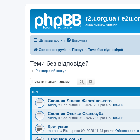
r2u.org.ua / e2u.o
Українські словники
Швидкий доступ
Допомога
Список форумів
Пошук
Теми без відповідей
Теми без відповідей
Розширений пошук
Пошук
Розширений пошук
ТЕМ
Словник Євгена Желехівського
Andriy
»
Сер липня 15, 2026 6:57 pm
» в
Новини
Словник Олекси Скалозуба
Andriy
»
Сер липня 08, 2026 7:56 pm
» в
Новини
Кричущий
morhun
»
Вів червня 09, 2026 11:48 pm
» в
Обговорення с
LanguageTool 6.8