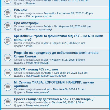
Останнє повідомлення
Andriy
«
Вів травня 12, 2026 4:40 pm
Додано в
Новини
Ромком
Останнє повідомлення
Анатолій
«
Нед квітня 05, 2026 11:45 pm
Додано в
Обговорення статей
Про апострофи
Останнє повідомлення
Andriy
«
Чет березня 26, 2026 4:09 pm
Додано в
Помилки і пропозиції
Кремлівські тролі та фемінативи від УКУ - що між ними
спільного?
Останнє повідомлення
Max
«
Нед січня 25, 2026 5:01 am
Додано в
Різне
Рецензія на передмову до вебсловника фемінативів
Олени Синчак
Останнє повідомлення
Max
«
Нед січня 18, 2026 4:40 pm
Додано в
Мовні консультації
ВЕСУМ - понад 435 тис. лем
Останнє повідомлення
Andriy
«
Сер січня 14, 2026 6:18 pm
Додано в
Локалізація та програмні засоби
М. Сулима ФРАЗА, КОРОТЕНЬКІ НАЧЕРКИ, шукаю
оригінал
Останнє повідомлення
tripod
«
Вів січня 06, 2026 1:21 am
Додано в
Мовні консультації
Проєкт стандарту державної мови з транслітерації
Останнє повідомлення
Max
«
Вів січня 06, 2026 12:58 am
Додано в
Мовні консультації