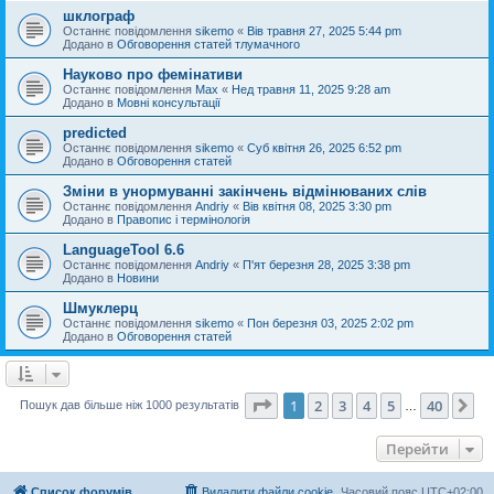
шклограф
Останнє повідомлення
sikemo
«
Вів травня 27, 2025 5:44 pm
Додано в
Обговорення статей тлумачного
Науково про фемінативи
Останнє повідомлення
Max
«
Нед травня 11, 2025 9:28 am
Додано в
Мовні консультації
predicted
Останнє повідомлення
sikemo
«
Суб квітня 26, 2025 6:52 pm
Додано в
Обговорення статей
Зміни в унормуванні закінчень відмінюваних слів
Останнє повідомлення
Andriy
«
Вів квітня 08, 2025 3:30 pm
Додано в
Правопис і термінологія
LanguageTool 6.6
Останнє повідомлення
Andriy
«
П'ят березня 28, 2025 3:38 pm
Додано в
Новини
Шмуклерц
Останнє повідомлення
sikemo
«
Пон березня 03, 2025 2:02 pm
Додано в
Обговорення статей
Сторінка
1
з
40
1
2
3
4
5
40
Да
Пошук дав більше ніж 1000 результатів
…
Перейти
Список форумів
Видалити файли cookie
Часовий пояс
UTC+02:00