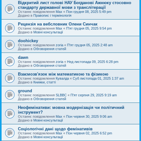
Відкритий лист голові НАУ Богданові Ажнюку стосовно
стандарту державної мови з транслітерації
Останнє повідомлення
Max
«
Пон грудня 08, 2025 5:49 pm
Додано в
Правопис і термінологія
Рецензія на вебсловник Олени Синчак
Останнє повідомлення
Max
«
П'ят грудня 05, 2025 9:54 pm
Додано в
Мовні консультації
doohickey
Останнє повідомлення
zoria
«
П'ят грудня 05, 2025 2:48 am
Додано в
Обговорення статей
dawn
Останнє повідомлення
zoria
«
Нед листопада 09, 2025 6:28 pm
Додано в
Обговорення статей
Взаємозв'язок між математикою та фізикою
Останнє повідомлення
Кувалда
«
Суб листопада 01, 2025 1:37 am
Додано в
Книжки, статті
ground
Останнє повідомлення
SLBBC
«
П'ят серпня 29, 2025 9:19 am
Додано в
Обговорення статей
Неофемінативи: мовна модернізація чи політичний
інструмент?
Останнє повідомлення
Max
«
Пон червня 30, 2025 9:06 am
Додано в
Мовні консультації
Соціологічні дані щодо фемінативів
Останнє повідомлення
Max
«
Пон червня 02, 2025 6:52 pm
Додано в
Мовні консультації