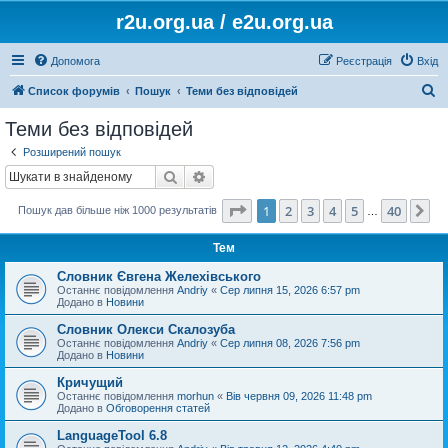
r2u.org.ua / e2u.org.ua
Допомога
Реєстрація
Вхід
П
Список форумів
Пошук
Теми без відповідей
о
Теми без відповідей
ш
Розширений пошук
у
Пошук
Розширений пошук
к
Сторінка
1
з
40
1
2
3
4
5
40
Да
Пошук дав більше ніж 1000 результатів
…
Тем
Словник Євгена Желехівського
Останнє повідомлення
Andriy
«
Сер липня 15, 2026 6:57 pm
Додано в
Новини
Словник Олекси Скалозуба
Останнє повідомлення
Andriy
«
Сер липня 08, 2026 7:56 pm
Додано в
Новини
Кричущий
Останнє повідомлення
morhun
«
Вів червня 09, 2026 11:48 pm
Додано в
Обговорення статей
LanguageTool 6.8