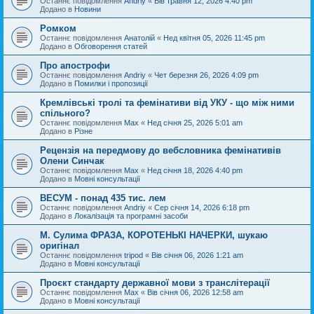
Останнє повідомлення
Andriy
«
Вів травня 12, 2026 4:40 pm
Додано в
Новини
Ромком
Останнє повідомлення
Анатолій
«
Нед квітня 05, 2026 11:45 pm
Додано в
Обговорення статей
Про апострофи
Останнє повідомлення
Andriy
«
Чет березня 26, 2026 4:09 pm
Додано в
Помилки і пропозиції
Кремлівські тролі та фемінативи від УКУ - що між ними
спільного?
Останнє повідомлення
Max
«
Нед січня 25, 2026 5:01 am
Додано в
Різне
Рецензія на передмову до вебсловника фемінативів
Олени Синчак
Останнє повідомлення
Max
«
Нед січня 18, 2026 4:40 pm
Додано в
Мовні консультації
ВЕСУМ - понад 435 тис. лем
Останнє повідомлення
Andriy
«
Сер січня 14, 2026 6:18 pm
Додано в
Локалізація та програмні засоби
М. Сулима ФРАЗА, КОРОТЕНЬКІ НАЧЕРКИ, шукаю
оригінал
Останнє повідомлення
tripod
«
Вів січня 06, 2026 1:21 am
Додано в
Мовні консультації
Проєкт стандарту державної мови з транслітерації
Останнє повідомлення
Max
«
Вів січня 06, 2026 12:58 am
Додано в
Мовні консультації