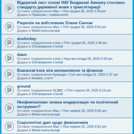
Відкритий лист голові НАУ Богданові Ажнюку стосовно
стандарту державної мови з транслітерації
Останнє повідомлення
Max
«
Пон грудня 08, 2025 5:49 pm
Додано в
Правопис і термінологія
Рецензія на вебсловник Олени Синчак
Останнє повідомлення
Max
«
П'ят грудня 05, 2025 9:54 pm
Додано в
Мовні консультації
doohickey
Останнє повідомлення
zoria
«
П'ят грудня 05, 2025 2:48 am
Додано в
Обговорення статей
dawn
Останнє повідомлення
zoria
«
Нед листопада 09, 2025 6:28 pm
Додано в
Обговорення статей
Взаємозв'язок між математикою та фізикою
Останнє повідомлення
Кувалда
«
Суб листопада 01, 2025 1:37 am
Додано в
Книжки, статті
ground
Останнє повідомлення
SLBBC
«
П'ят серпня 29, 2025 9:19 am
Додано в
Обговорення статей
Неофемінативи: мовна модернізація чи політичний
інструмент?
Останнє повідомлення
Max
«
Пон червня 30, 2025 9:06 am
Додано в
Мовні консультації
Соціологічні дані щодо фемінативів
Останнє повідомлення
Max
«
Пон червня 02, 2025 6:52 pm
Додано в
Мовні консультації