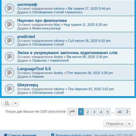
шклограф
Останнє повідомлення
sikemo
«
Вів травня 27, 2025 5:44 pm
Додано в
Обговорення статей тлумачного
Науково про фемінативи
Останнє повідомлення
Max
«
Нед травня 11, 2025 9:28 am
Додано в
Мовні консультації
predicted
Останнє повідомлення
sikemo
«
Суб квітня 26, 2025 6:52 pm
Додано в
Обговорення статей
Зміни в унормуванні закінчень відмінюваних слів
Останнє повідомлення
Andriy
«
Вів квітня 08, 2025 3:30 pm
Додано в
Правопис і термінологія
LanguageTool 6.6
Останнє повідомлення
Andriy
«
П'ят березня 28, 2025 3:38 pm
Додано в
Новини
Шмуклерц
Останнє повідомлення
sikemo
«
Пон березня 03, 2025 2:02 pm
Додано в
Обговорення статей
Сторінка
1
з
40
1
2
3
4
5
40
Да
Пошук дав більше ніж 1000 результатів
…
Перейти
Список форумів
Видалити файли cookie
Часовий пояс
UTC+02:00