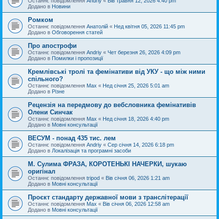
Останнє повідомлення
Andriy
«
Вів травня 12, 2026 4:40 pm
Додано в
Новини
Ромком
Останнє повідомлення
Анатолій
«
Нед квітня 05, 2026 11:45 pm
Додано в
Обговорення статей
Про апострофи
Останнє повідомлення
Andriy
«
Чет березня 26, 2026 4:09 pm
Додано в
Помилки і пропозиції
Кремлівські тролі та фемінативи від УКУ - що між ними
спільного?
Останнє повідомлення
Max
«
Нед січня 25, 2026 5:01 am
Додано в
Різне
Рецензія на передмову до вебсловника фемінативів
Олени Синчак
Останнє повідомлення
Max
«
Нед січня 18, 2026 4:40 pm
Додано в
Мовні консультації
ВЕСУМ - понад 435 тис. лем
Останнє повідомлення
Andriy
«
Сер січня 14, 2026 6:18 pm
Додано в
Локалізація та програмні засоби
М. Сулима ФРАЗА, КОРОТЕНЬКІ НАЧЕРКИ, шукаю
оригінал
Останнє повідомлення
tripod
«
Вів січня 06, 2026 1:21 am
Додано в
Мовні консультації
Проєкт стандарту державної мови з транслітерації
Останнє повідомлення
Max
«
Вів січня 06, 2026 12:58 am
Додано в
Мовні консультації