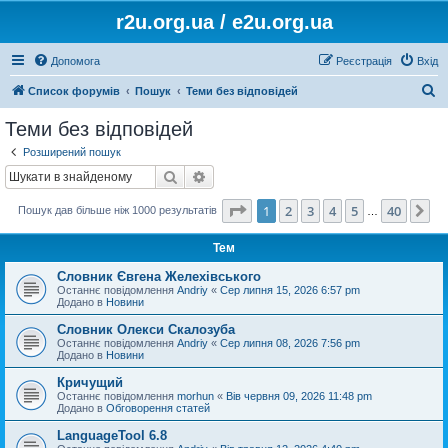
r2u.org.ua / e2u.org.ua
Допомога
Реєстрація
Вхід
П
Список форумів
Пошук
Теми без відповідей
о
Теми без відповідей
ш
Розширений пошук
у
Пошук
Розширений пошук
к
Сторінка
1
з
40
1
2
3
4
5
40
Да
Пошук дав більше ніж 1000 результатів
…
Тем
Словник Євгена Желехівського
Останнє повідомлення
Andriy
«
Сер липня 15, 2026 6:57 pm
Додано в
Новини
Словник Олекси Скалозуба
Останнє повідомлення
Andriy
«
Сер липня 08, 2026 7:56 pm
Додано в
Новини
Кричущий
Останнє повідомлення
morhun
«
Вів червня 09, 2026 11:48 pm
Додано в
Обговорення статей
LanguageTool 6.8