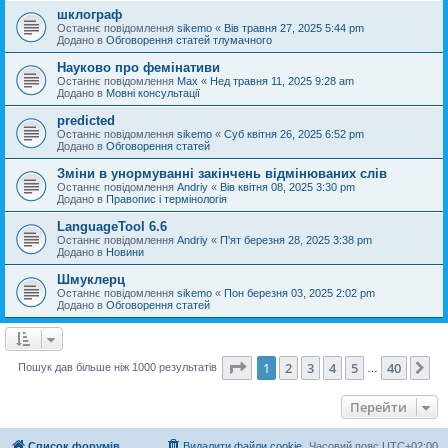
шклограф
Останнє повідомлення
sikemo
«
Вів травня 27, 2025 5:44 pm
Додано в
Обговорення статей тлумачного
Науково про фемінативи
Останнє повідомлення
Max
«
Нед травня 11, 2025 9:28 am
Додано в
Мовні консультації
predicted
Останнє повідомлення
sikemo
«
Суб квітня 26, 2025 6:52 pm
Додано в
Обговорення статей
Зміни в унормуванні закінчень відмінюваних слів
Останнє повідомлення
Andriy
«
Вів квітня 08, 2025 3:30 pm
Додано в
Правопис і термінологія
LanguageTool 6.6
Останнє повідомлення
Andriy
«
П'ят березня 28, 2025 3:38 pm
Додано в
Новини
Шмуклерц
Останнє повідомлення
sikemo
«
Пон березня 03, 2025 2:02 pm
Додано в
Обговорення статей
Сторінка
1
з
40
1
2
3
4
5
40
Да
Пошук дав більше ніж 1000 результатів
…
Перейти
Список форумів
Видалити файли cookie
Часовий пояс
UTC+02:00