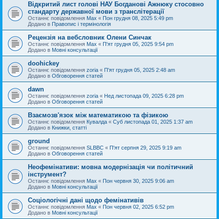
Відкритий лист голові НАУ Богданові Ажнюку стосовно
стандарту державної мови з транслітерації
Останнє повідомлення
Max
«
Пон грудня 08, 2025 5:49 pm
Додано в
Правопис і термінологія
Рецензія на вебсловник Олени Синчак
Останнє повідомлення
Max
«
П'ят грудня 05, 2025 9:54 pm
Додано в
Мовні консультації
doohickey
Останнє повідомлення
zoria
«
П'ят грудня 05, 2025 2:48 am
Додано в
Обговорення статей
dawn
Останнє повідомлення
zoria
«
Нед листопада 09, 2025 6:28 pm
Додано в
Обговорення статей
Взаємозв'язок між математикою та фізикою
Останнє повідомлення
Кувалда
«
Суб листопада 01, 2025 1:37 am
Додано в
Книжки, статті
ground
Останнє повідомлення
SLBBC
«
П'ят серпня 29, 2025 9:19 am
Додано в
Обговорення статей
Неофемінативи: мовна модернізація чи політичний
інструмент?
Останнє повідомлення
Max
«
Пон червня 30, 2025 9:06 am
Додано в
Мовні консультації
Соціологічні дані щодо фемінативів
Останнє повідомлення
Max
«
Пон червня 02, 2025 6:52 pm
Додано в
Мовні консультації