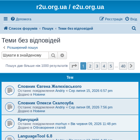
r2u.org.ua / e2u.org.ua
Допомога
Реєстрація
Вхід
П
Список форумів
Пошук
Теми без відповідей
о
Теми без відповідей
ш
Розширений пошук
у
Пошук
Розширений пошук
к
Сторінка
1
з
40
1
2
3
4
5
40
Да
Пошук дав більше ніж 1000 результатів
…
Тем
Словник Євгена Желехівського
Останнє повідомлення
Andriy
«
Сер липня 15, 2026 6:57 pm
Додано в
Новини
Словник Олекси Скалозуба
Останнє повідомлення
Andriy
«
Сер липня 08, 2026 7:56 pm
Додано в
Новини
Кричущий
Останнє повідомлення
morhun
«
Вів червня 09, 2026 11:48 pm
Додано в
Обговорення статей
LanguageTool 6.8