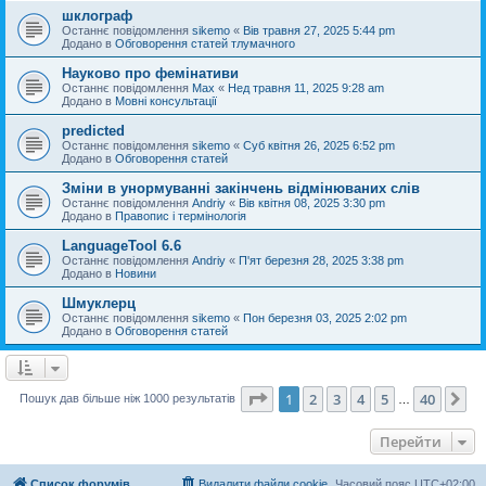
шклограф
Останнє повідомлення
sikemo
«
Вів травня 27, 2025 5:44 pm
Додано в
Обговорення статей тлумачного
Науково про фемінативи
Останнє повідомлення
Max
«
Нед травня 11, 2025 9:28 am
Додано в
Мовні консультації
predicted
Останнє повідомлення
sikemo
«
Суб квітня 26, 2025 6:52 pm
Додано в
Обговорення статей
Зміни в унормуванні закінчень відмінюваних слів
Останнє повідомлення
Andriy
«
Вів квітня 08, 2025 3:30 pm
Додано в
Правопис і термінологія
LanguageTool 6.6
Останнє повідомлення
Andriy
«
П'ят березня 28, 2025 3:38 pm
Додано в
Новини
Шмуклерц
Останнє повідомлення
sikemo
«
Пон березня 03, 2025 2:02 pm
Додано в
Обговорення статей
Сторінка
1
з
40
1
2
3
4
5
40
Да
Пошук дав більше ніж 1000 результатів
…
Перейти
Список форумів
Видалити файли cookie
Часовий пояс
UTC+02:00