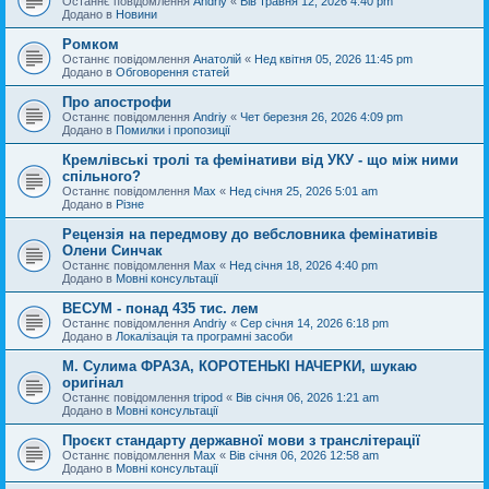
Останнє повідомлення
Andriy
«
Вів травня 12, 2026 4:40 pm
Додано в
Новини
Ромком
Останнє повідомлення
Анатолій
«
Нед квітня 05, 2026 11:45 pm
Додано в
Обговорення статей
Про апострофи
Останнє повідомлення
Andriy
«
Чет березня 26, 2026 4:09 pm
Додано в
Помилки і пропозиції
Кремлівські тролі та фемінативи від УКУ - що між ними
спільного?
Останнє повідомлення
Max
«
Нед січня 25, 2026 5:01 am
Додано в
Різне
Рецензія на передмову до вебсловника фемінативів
Олени Синчак
Останнє повідомлення
Max
«
Нед січня 18, 2026 4:40 pm
Додано в
Мовні консультації
ВЕСУМ - понад 435 тис. лем
Останнє повідомлення
Andriy
«
Сер січня 14, 2026 6:18 pm
Додано в
Локалізація та програмні засоби
М. Сулима ФРАЗА, КОРОТЕНЬКІ НАЧЕРКИ, шукаю
оригінал
Останнє повідомлення
tripod
«
Вів січня 06, 2026 1:21 am
Додано в
Мовні консультації
Проєкт стандарту державної мови з транслітерації
Останнє повідомлення
Max
«
Вів січня 06, 2026 12:58 am
Додано в
Мовні консультації