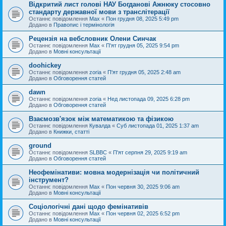
Відкритий лист голові НАУ Богданові Ажнюку стосовно
стандарту державної мови з транслітерації
Останнє повідомлення
Max
«
Пон грудня 08, 2025 5:49 pm
Додано в
Правопис і термінологія
Рецензія на вебсловник Олени Синчак
Останнє повідомлення
Max
«
П'ят грудня 05, 2025 9:54 pm
Додано в
Мовні консультації
doohickey
Останнє повідомлення
zoria
«
П'ят грудня 05, 2025 2:48 am
Додано в
Обговорення статей
dawn
Останнє повідомлення
zoria
«
Нед листопада 09, 2025 6:28 pm
Додано в
Обговорення статей
Взаємозв'язок між математикою та фізикою
Останнє повідомлення
Кувалда
«
Суб листопада 01, 2025 1:37 am
Додано в
Книжки, статті
ground
Останнє повідомлення
SLBBC
«
П'ят серпня 29, 2025 9:19 am
Додано в
Обговорення статей
Неофемінативи: мовна модернізація чи політичний
інструмент?
Останнє повідомлення
Max
«
Пон червня 30, 2025 9:06 am
Додано в
Мовні консультації
Соціологічні дані щодо фемінативів
Останнє повідомлення
Max
«
Пон червня 02, 2025 6:52 pm
Додано в
Мовні консультації