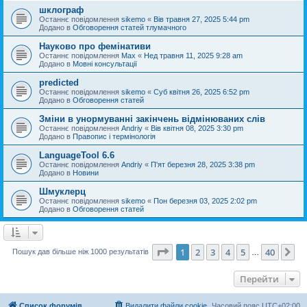
шклограф
Останнє повідомлення
sikemo
«
Вів травня 27, 2025 5:44 pm
Додано в
Обговорення статей тлумачного
Науково про фемінативи
Останнє повідомлення
Max
«
Нед травня 11, 2025 9:28 am
Додано в
Мовні консультації
predicted
Останнє повідомлення
sikemo
«
Суб квітня 26, 2025 6:52 pm
Додано в
Обговорення статей
Зміни в унормуванні закінчень відмінюваних слів
Останнє повідомлення
Andriy
«
Вів квітня 08, 2025 3:30 pm
Додано в
Правопис і термінологія
LanguageTool 6.6
Останнє повідомлення
Andriy
«
П'ят березня 28, 2025 3:38 pm
Додано в
Новини
Шмуклерц
Останнє повідомлення
sikemo
«
Пон березня 03, 2025 2:02 pm
Додано в
Обговорення статей
Сторінка
1
з
40
1
2
3
4
5
40
Да
Пошук дав більше ніж 1000 результатів
…
Перейти
Список форумів
Видалити файли cookie
Часовий пояс
UTC+02:00