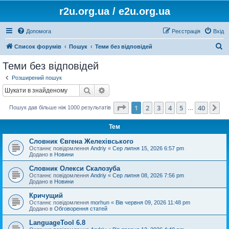
r2u.org.ua / e2u.org.ua
Допомога
Реєстрація
Вхід
П
Список форумів
Пошук
Теми без відповідей
о
Теми без відповідей
ш
Розширений пошук
у
Пошук
Розширений пошук
к
Сторінка
1
з
40
1
2
3
4
5
40
Да
Пошук дав більше ніж 1000 результатів
…
Тем
Словник Євгена Желехівського
Останнє повідомлення
Andriy
«
Сер липня 15, 2026 6:57 pm
Додано в
Новини
Словник Олекси Скалозуба
Останнє повідомлення
Andriy
«
Сер липня 08, 2026 7:56 pm
Додано в
Новини
Кричущий
Останнє повідомлення
morhun
«
Вів червня 09, 2026 11:48 pm
Додано в
Обговорення статей
LanguageTool 6.8