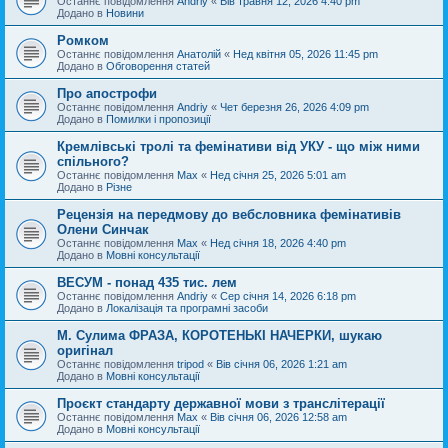
Останнє повідомлення
Andriy
«
Вів травня 12, 2026 4:40 pm
Додано в
Новини
Ромком
Останнє повідомлення
Анатолій
«
Нед квітня 05, 2026 11:45 pm
Додано в
Обговорення статей
Про апострофи
Останнє повідомлення
Andriy
«
Чет березня 26, 2026 4:09 pm
Додано в
Помилки і пропозиції
Кремлівські тролі та фемінативи від УКУ - що між ними
спільного?
Останнє повідомлення
Max
«
Нед січня 25, 2026 5:01 am
Додано в
Різне
Рецензія на передмову до вебсловника фемінативів
Олени Синчак
Останнє повідомлення
Max
«
Нед січня 18, 2026 4:40 pm
Додано в
Мовні консультації
ВЕСУМ - понад 435 тис. лем
Останнє повідомлення
Andriy
«
Сер січня 14, 2026 6:18 pm
Додано в
Локалізація та програмні засоби
М. Сулима ФРАЗА, КОРОТЕНЬКІ НАЧЕРКИ, шукаю
оригінал
Останнє повідомлення
tripod
«
Вів січня 06, 2026 1:21 am
Додано в
Мовні консультації
Проєкт стандарту державної мови з транслітерації
Останнє повідомлення
Max
«
Вів січня 06, 2026 12:58 am
Додано в
Мовні консультації