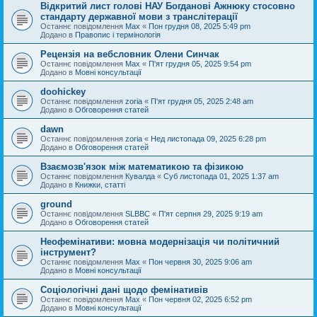
Відкритий лист голові НАУ Богданові Ажнюку стосовно
стандарту державної мови з транслітерації
Останнє повідомлення
Max
«
Пон грудня 08, 2025 5:49 pm
Додано в
Правопис і термінологія
Рецензія на вебсловник Олени Синчак
Останнє повідомлення
Max
«
П'ят грудня 05, 2025 9:54 pm
Додано в
Мовні консультації
doohickey
Останнє повідомлення
zoria
«
П'ят грудня 05, 2025 2:48 am
Додано в
Обговорення статей
dawn
Останнє повідомлення
zoria
«
Нед листопада 09, 2025 6:28 pm
Додано в
Обговорення статей
Взаємозв'язок між математикою та фізикою
Останнє повідомлення
Кувалда
«
Суб листопада 01, 2025 1:37 am
Додано в
Книжки, статті
ground
Останнє повідомлення
SLBBC
«
П'ят серпня 29, 2025 9:19 am
Додано в
Обговорення статей
Неофемінативи: мовна модернізація чи політичний
інструмент?
Останнє повідомлення
Max
«
Пон червня 30, 2025 9:06 am
Додано в
Мовні консультації
Соціологічні дані щодо фемінативів
Останнє повідомлення
Max
«
Пон червня 02, 2025 6:52 pm
Додано в
Мовні консультації