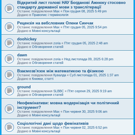
Відкритий лист голові НАУ Богданові Ажнюку стосовно
стандарту державної мови з транслітерації
Останнє повідомлення
Max
«
Пон грудня 08, 2025 5:49 pm
Додано в
Правопис і термінологія
Рецензія на вебсловник Олени Синчак
Останнє повідомлення
Max
«
П'ят грудня 05, 2025 9:54 pm
Додано в
Мовні консультації
doohickey
Останнє повідомлення
zoria
«
П'ят грудня 05, 2025 2:48 am
Додано в
Обговорення статей
dawn
Останнє повідомлення
zoria
«
Нед листопада 09, 2025 6:28 pm
Додано в
Обговорення статей
Взаємозв'язок між математикою та фізикою
Останнє повідомлення
Кувалда
«
Суб листопада 01, 2025 1:37 am
Додано в
Книжки, статті
ground
Останнє повідомлення
SLBBC
«
П'ят серпня 29, 2025 9:19 am
Додано в
Обговорення статей
Неофемінативи: мовна модернізація чи політичний
інструмент?
Останнє повідомлення
Max
«
Пон червня 30, 2025 9:06 am
Додано в
Мовні консультації
Соціологічні дані щодо фемінативів
Останнє повідомлення
Max
«
Пон червня 02, 2025 6:52 pm
Додано в
Мовні консультації