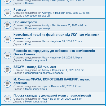
Останнє повідомлення
Andriy
«
Вів травня 12, 2026 4:40 pm
Додано в
Новини
Ромком
Останнє повідомлення
Анатолій
«
Нед квітня 05, 2026 11:45 pm
Додано в
Обговорення статей
Про апострофи
Останнє повідомлення
Andriy
«
Чет березня 26, 2026 4:09 pm
Додано в
Помилки і пропозиції
Кремлівські тролі та фемінативи від УКУ - що між ними
спільного?
Останнє повідомлення
Max
«
Нед січня 25, 2026 5:01 am
Додано в
Різне
Рецензія на передмову до вебсловника фемінативів
Олени Синчак
Останнє повідомлення
Max
«
Нед січня 18, 2026 4:40 pm
Додано в
Мовні консультації
ВЕСУМ - понад 435 тис. лем
Останнє повідомлення
Andriy
«
Сер січня 14, 2026 6:18 pm
Додано в
Локалізація та програмні засоби
М. Сулима ФРАЗА, КОРОТЕНЬКІ НАЧЕРКИ, шукаю
оригінал
Останнє повідомлення
tripod
«
Вів січня 06, 2026 1:21 am
Додано в
Мовні консультації
Проєкт стандарту державної мови з транслітерації
Останнє повідомлення
Max
«
Вів січня 06, 2026 12:58 am
Додано в
Мовні консультації