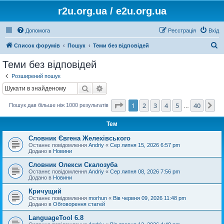
r2u.org.ua / e2u.org.ua
Допомога
Реєстрація
Вхід
П
Список форумів
Пошук
Теми без відповідей
о
Теми без відповідей
ш
Розширений пошук
у
Пошук
Розширений пошук
к
Сторінка
1
з
40
1
2
3
4
5
40
Да
Пошук дав більше ніж 1000 результатів
…
Тем
Словник Євгена Желехівського
Останнє повідомлення
Andriy
«
Сер липня 15, 2026 6:57 pm
Додано в
Новини
Словник Олекси Скалозуба
Останнє повідомлення
Andriy
«
Сер липня 08, 2026 7:56 pm
Додано в
Новини
Кричущий
Останнє повідомлення
morhun
«
Вів червня 09, 2026 11:48 pm
Додано в
Обговорення статей
LanguageTool 6.8