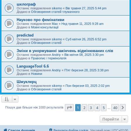
шклограф
Останнє повідомлення
sikemo
«
Вів травня 27, 2025 5:44 pm
Додано в
Обговорення статей тлумачного
Науково про фемінативи
Останнє повідомлення
Max
«
Нед травня 11, 2025 9:28 am
Додано в
Мовні консультації
predicted
Останнє повідомлення
sikemo
«
Суб квітня 26, 2025 6:52 pm
Додано в
Обговорення статей
Зміни в унормуванні закінчень відмінюваних слів
Останнє повідомлення
Andriy
«
Вів квітня 08, 2025 3:30 pm
Додано в
Правопис і термінологія
LanguageTool 6.6
Останнє повідомлення
Andriy
«
П'ят березня 28, 2025 3:38 pm
Додано в
Новини
Шмуклерц
Останнє повідомлення
sikemo
«
Пон березня 03, 2025 2:02 pm
Додано в
Обговорення статей
Сторінка
1
з
40
1
2
3
4
5
40
Да
Пошук дав більше ніж 1000 результатів
…
Перейти
Список форумів
Видалити файли cookie
Часовий пояс
UTC+02:00