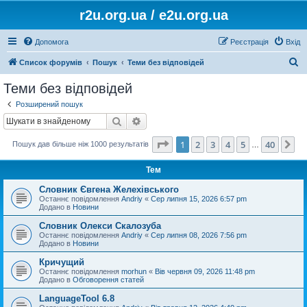
r2u.org.ua / e2u.org.ua
Допомога
Реєстрація
Вхід
П
Список форумів
Пошук
Теми без відповідей
о
Теми без відповідей
ш
Розширений пошук
у
Пошук
Розширений пошук
к
Сторінка
1
з
40
1
2
3
4
5
40
Да
Пошук дав більше ніж 1000 результатів
…
Тем
Словник Євгена Желехівського
Останнє повідомлення
Andriy
«
Сер липня 15, 2026 6:57 pm
Додано в
Новини
Словник Олекси Скалозуба
Останнє повідомлення
Andriy
«
Сер липня 08, 2026 7:56 pm
Додано в
Новини
Кричущий
Останнє повідомлення
morhun
«
Вів червня 09, 2026 11:48 pm
Додано в
Обговорення статей
LanguageTool 6.8