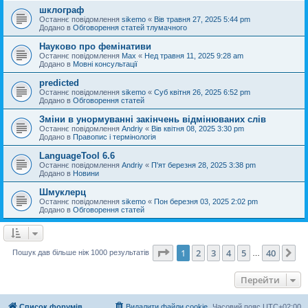
шклограф
Останнє повідомлення
sikemo
«
Вів травня 27, 2025 5:44 pm
Додано в
Обговорення статей тлумачного
Науково про фемінативи
Останнє повідомлення
Max
«
Нед травня 11, 2025 9:28 am
Додано в
Мовні консультації
predicted
Останнє повідомлення
sikemo
«
Суб квітня 26, 2025 6:52 pm
Додано в
Обговорення статей
Зміни в унормуванні закінчень відмінюваних слів
Останнє повідомлення
Andriy
«
Вів квітня 08, 2025 3:30 pm
Додано в
Правопис і термінологія
LanguageTool 6.6
Останнє повідомлення
Andriy
«
П'ят березня 28, 2025 3:38 pm
Додано в
Новини
Шмуклерц
Останнє повідомлення
sikemo
«
Пон березня 03, 2025 2:02 pm
Додано в
Обговорення статей
Сторінка
1
з
40
1
2
3
4
5
40
Да
Пошук дав більше ніж 1000 результатів
…
Перейти
Список форумів
Видалити файли cookie
Часовий пояс
UTC+02:00