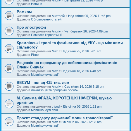
Останнє повідомлення
Andriy
«
Вів травня 12, 2026 4:40 pm
Додано в
Новини
Ромком
Останнє повідомлення
Анатолій
«
Нед квітня 05, 2026 11:45 pm
Додано в
Обговорення статей
Про апострофи
Останнє повідомлення
Andriy
«
Чет березня 26, 2026 4:09 pm
Додано в
Помилки і пропозиції
Кремлівські тролі та фемінативи від УКУ - що між ними
спільного?
Останнє повідомлення
Max
«
Нед січня 25, 2026 5:01 am
Додано в
Різне
Рецензія на передмову до вебсловника фемінативів
Олени Синчак
Останнє повідомлення
Max
«
Нед січня 18, 2026 4:40 pm
Додано в
Мовні консультації
ВЕСУМ - понад 435 тис. лем
Останнє повідомлення
Andriy
«
Сер січня 14, 2026 6:18 pm
Додано в
Локалізація та програмні засоби
М. Сулима ФРАЗА, КОРОТЕНЬКІ НАЧЕРКИ, шукаю
оригінал
Останнє повідомлення
tripod
«
Вів січня 06, 2026 1:21 am
Додано в
Мовні консультації
Проєкт стандарту державної мови з транслітерації
Останнє повідомлення
Max
«
Вів січня 06, 2026 12:58 am
Додано в
Мовні консультації