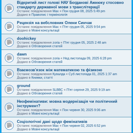
Відкритий лист голові НАУ Богданові Ажнюку стосовно
стандарту державної мови з транслітерації
Останнє повідомлення
Max
«
Пон грудня 08, 2025 5:49 pm
Додано в
Правопис і термінологія
Рецензія на вебсловник Олени Синчак
Останнє повідомлення
Max
«
П'ят грудня 05, 2025 9:54 pm
Додано в
Мовні консультації
doohickey
Останнє повідомлення
zoria
«
П'ят грудня 05, 2025 2:48 am
Додано в
Обговорення статей
dawn
Останнє повідомлення
zoria
«
Нед листопада 09, 2025 6:28 pm
Додано в
Обговорення статей
Взаємозв'язок між математикою та фізикою
Останнє повідомлення
Кувалда
«
Суб листопада 01, 2025 1:37 am
Додано в
Книжки, статті
ground
Останнє повідомлення
SLBBC
«
П'ят серпня 29, 2025 9:19 am
Додано в
Обговорення статей
Неофемінативи: мовна модернізація чи політичний
інструмент?
Останнє повідомлення
Max
«
Пон червня 30, 2025 9:06 am
Додано в
Мовні консультації
Соціологічні дані щодо фемінативів
Останнє повідомлення
Max
«
Пон червня 02, 2025 6:52 pm
Додано в
Мовні консультації