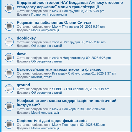
Відкритий лист голові НАУ Богданові Ажнюку стосовно
стандарту державної мови з транслітерації
Останнє повідомлення
Max
«
Пон грудня 08, 2025 5:49 pm
Додано в
Правопис і термінологія
Рецензія на вебсловник Олени Синчак
Останнє повідомлення
Max
«
П'ят грудня 05, 2025 9:54 pm
Додано в
Мовні консультації
doohickey
Останнє повідомлення
zoria
«
П'ят грудня 05, 2025 2:48 am
Додано в
Обговорення статей
dawn
Останнє повідомлення
zoria
«
Нед листопада 09, 2025 6:28 pm
Додано в
Обговорення статей
Взаємозв'язок між математикою та фізикою
Останнє повідомлення
Кувалда
«
Суб листопада 01, 2025 1:37 am
Додано в
Книжки, статті
ground
Останнє повідомлення
SLBBC
«
П'ят серпня 29, 2025 9:19 am
Додано в
Обговорення статей
Неофемінативи: мовна модернізація чи політичний
інструмент?
Останнє повідомлення
Max
«
Пон червня 30, 2025 9:06 am
Додано в
Мовні консультації
Соціологічні дані щодо фемінативів
Останнє повідомлення
Max
«
Пон червня 02, 2025 6:52 pm
Додано в
Мовні консультації