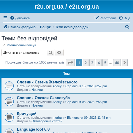
r2u.org.ua / e2u.org.ua
Допомога
Реєстрація
Вхід
П
Список форумів
Пошук
Теми без відповідей
о
Теми без відповідей
ш
Розширений пошук
у
Пошук
Розширений пошук
к
Сторінка
1
з
40
1
2
3
4
5
40
Да
Пошук дав більше ніж 1000 результатів
…
Тем
Словник Євгена Желехівського
Останнє повідомлення
Andriy
«
Сер липня 15, 2026 6:57 pm
Додано в
Новини
Словник Олекси Скалозуба
Останнє повідомлення
Andriy
«
Сер липня 08, 2026 7:56 pm
Додано в
Новини
Кричущий
Останнє повідомлення
morhun
«
Вів червня 09, 2026 11:48 pm
Додано в
Обговорення статей
LanguageTool 6.8