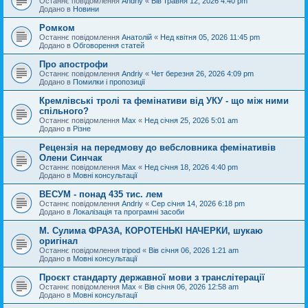
Останнє повідомлення
Andriy
«
Вів травня 12, 2026 4:40 pm
Додано в
Новини
Ромком
Останнє повідомлення
Анатолій
«
Нед квітня 05, 2026 11:45 pm
Додано в
Обговорення статей
Про апострофи
Останнє повідомлення
Andriy
«
Чет березня 26, 2026 4:09 pm
Додано в
Помилки і пропозиції
Кремлівські тролі та фемінативи від УКУ - що між ними
спільного?
Останнє повідомлення
Max
«
Нед січня 25, 2026 5:01 am
Додано в
Різне
Рецензія на передмову до вебсловника фемінативів
Олени Синчак
Останнє повідомлення
Max
«
Нед січня 18, 2026 4:40 pm
Додано в
Мовні консультації
ВЕСУМ - понад 435 тис. лем
Останнє повідомлення
Andriy
«
Сер січня 14, 2026 6:18 pm
Додано в
Локалізація та програмні засоби
М. Сулима ФРАЗА, КОРОТЕНЬКІ НАЧЕРКИ, шукаю
оригінал
Останнє повідомлення
tripod
«
Вів січня 06, 2026 1:21 am
Додано в
Мовні консультації
Проєкт стандарту державної мови з транслітерації
Останнє повідомлення
Max
«
Вів січня 06, 2026 12:58 am
Додано в
Мовні консультації