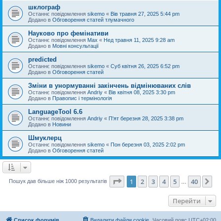
шклограф
Останнє повідомлення
sikemo
«
Вів травня 27, 2025 5:44 pm
Додано в
Обговорення статей тлумачного
Науково про фемінативи
Останнє повідомлення
Max
«
Нед травня 11, 2025 9:28 am
Додано в
Мовні консультації
predicted
Останнє повідомлення
sikemo
«
Суб квітня 26, 2025 6:52 pm
Додано в
Обговорення статей
Зміни в унормуванні закінчень відмінюваних слів
Останнє повідомлення
Andriy
«
Вів квітня 08, 2025 3:30 pm
Додано в
Правопис і термінологія
LanguageTool 6.6
Останнє повідомлення
Andriy
«
П'ят березня 28, 2025 3:38 pm
Додано в
Новини
Шмуклерц
Останнє повідомлення
sikemo
«
Пон березня 03, 2025 2:02 pm
Додано в
Обговорення статей
Сторінка
1
з
40
1
2
3
4
5
40
Да
Пошук дав більше ніж 1000 результатів
…
Перейти
Список форумів
Видалити файли cookie
Часовий пояс
UTC+02:00