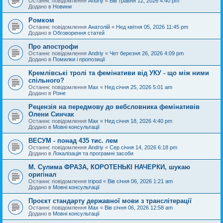
Останнє повідомлення
Andriy
«
Вів травня 12, 2026 4:40 pm
Додано в
Новини
Ромком
Останнє повідомлення
Анатолій
«
Нед квітня 05, 2026 11:45 pm
Додано в
Обговорення статей
Про апострофи
Останнє повідомлення
Andriy
«
Чет березня 26, 2026 4:09 pm
Додано в
Помилки і пропозиції
Кремлівські тролі та фемінативи від УКУ - що між ними
спільного?
Останнє повідомлення
Max
«
Нед січня 25, 2026 5:01 am
Додано в
Різне
Рецензія на передмову до вебсловника фемінативів
Олени Синчак
Останнє повідомлення
Max
«
Нед січня 18, 2026 4:40 pm
Додано в
Мовні консультації
ВЕСУМ - понад 435 тис. лем
Останнє повідомлення
Andriy
«
Сер січня 14, 2026 6:18 pm
Додано в
Локалізація та програмні засоби
М. Сулима ФРАЗА, КОРОТЕНЬКІ НАЧЕРКИ, шукаю
оригінал
Останнє повідомлення
tripod
«
Вів січня 06, 2026 1:21 am
Додано в
Мовні консультації
Проєкт стандарту державної мови з транслітерації
Останнє повідомлення
Max
«
Вів січня 06, 2026 12:58 am
Додано в
Мовні консультації