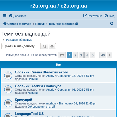
r2u.org.ua / e2u.org.ua
Допомога
Реєстрація
Вхід
П
Список форумів
Пошук
Теми без відповідей
о
Теми без відповідей
ш
Розширений пошук
у
Пошук
Розширений пошук
к
Сторінка
1
з
40
1
2
3
4
5
40
Да
Пошук дав більше ніж 1000 результатів
…
Тем
Словник Євгена Желехівського
Останнє повідомлення
Andriy
«
Сер липня 15, 2026 6:57 pm
Додано в
Новини
Словник Олекси Скалозуба
Останнє повідомлення
Andriy
«
Сер липня 08, 2026 7:56 pm
Додано в
Новини
Кричущий
Останнє повідомлення
morhun
«
Вів червня 09, 2026 11:48 pm
Додано в
Обговорення статей
LanguageTool 6.8