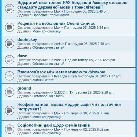
Відкритий лист голові НАУ Богданові Ажнюку стосовно
стандарту державної мови з транслітерації
Останнє повідомлення
Max
«
Пон грудня 08, 2025 5:49 pm
Додано в
Правопис і термінологія
Рецензія на вебсловник Олени Синчак
Останнє повідомлення
Max
«
П'ят грудня 05, 2025 9:54 pm
Додано в
Мовні консультації
doohickey
Останнє повідомлення
zoria
«
П'ят грудня 05, 2025 2:48 am
Додано в
Обговорення статей
dawn
Останнє повідомлення
zoria
«
Нед листопада 09, 2025 6:28 pm
Додано в
Обговорення статей
Взаємозв'язок між математикою та фізикою
Останнє повідомлення
Кувалда
«
Суб листопада 01, 2025 1:37 am
Додано в
Книжки, статті
ground
Останнє повідомлення
SLBBC
«
П'ят серпня 29, 2025 9:19 am
Додано в
Обговорення статей
Неофемінативи: мовна модернізація чи політичний
інструмент?
Останнє повідомлення
Max
«
Пон червня 30, 2025 9:06 am
Додано в
Мовні консультації
Соціологічні дані щодо фемінативів
Останнє повідомлення
Max
«
Пон червня 02, 2025 6:52 pm
Додано в
Мовні консультації