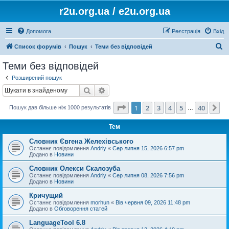
r2u.org.ua / e2u.org.ua
Допомога
Реєстрація
Вхід
П
Список форумів
Пошук
Теми без відповідей
о
Теми без відповідей
ш
Розширений пошук
у
Пошук
Розширений пошук
к
Сторінка
1
з
40
1
2
3
4
5
40
Да
Пошук дав більше ніж 1000 результатів
…
Тем
Словник Євгена Желехівського
Останнє повідомлення
Andriy
«
Сер липня 15, 2026 6:57 pm
Додано в
Новини
Словник Олекси Скалозуба
Останнє повідомлення
Andriy
«
Сер липня 08, 2026 7:56 pm
Додано в
Новини
Кричущий
Останнє повідомлення
morhun
«
Вів червня 09, 2026 11:48 pm
Додано в
Обговорення статей
LanguageTool 6.8