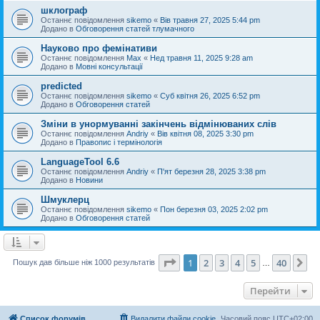
шклограф
Останнє повідомлення
sikemo
«
Вів травня 27, 2025 5:44 pm
Додано в
Обговорення статей тлумачного
Науково про фемінативи
Останнє повідомлення
Max
«
Нед травня 11, 2025 9:28 am
Додано в
Мовні консультації
predicted
Останнє повідомлення
sikemo
«
Суб квітня 26, 2025 6:52 pm
Додано в
Обговорення статей
Зміни в унормуванні закінчень відмінюваних слів
Останнє повідомлення
Andriy
«
Вів квітня 08, 2025 3:30 pm
Додано в
Правопис і термінологія
LanguageTool 6.6
Останнє повідомлення
Andriy
«
П'ят березня 28, 2025 3:38 pm
Додано в
Новини
Шмуклерц
Останнє повідомлення
sikemo
«
Пон березня 03, 2025 2:02 pm
Додано в
Обговорення статей
Сторінка
1
з
40
1
2
3
4
5
40
Да
Пошук дав більше ніж 1000 результатів
…
Перейти
Список форумів
Видалити файли cookie
Часовий пояс
UTC+02:00