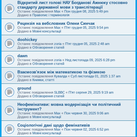
Відкритий лист голові НАУ Богданові Ажнюку стосовно
стандарту державної мови з транслітерації
Останнє повідомлення
Max
«
Пон грудня 08, 2025 5:49 pm
Додано в
Правопис і термінологія
Рецензія на вебсловник Олени Синчак
Останнє повідомлення
Max
«
П'ят грудня 05, 2025 9:54 pm
Додано в
Мовні консультації
doohickey
Останнє повідомлення
zoria
«
П'ят грудня 05, 2025 2:48 am
Додано в
Обговорення статей
dawn
Останнє повідомлення
zoria
«
Нед листопада 09, 2025 6:28 pm
Додано в
Обговорення статей
Взаємозв'язок між математикою та фізикою
Останнє повідомлення
Кувалда
«
Суб листопада 01, 2025 1:37 am
Додано в
Книжки, статті
ground
Останнє повідомлення
SLBBC
«
П'ят серпня 29, 2025 9:19 am
Додано в
Обговорення статей
Неофемінативи: мовна модернізація чи політичний
інструмент?
Останнє повідомлення
Max
«
Пон червня 30, 2025 9:06 am
Додано в
Мовні консультації
Соціологічні дані щодо фемінативів
Останнє повідомлення
Max
«
Пон червня 02, 2025 6:52 pm
Додано в
Мовні консультації