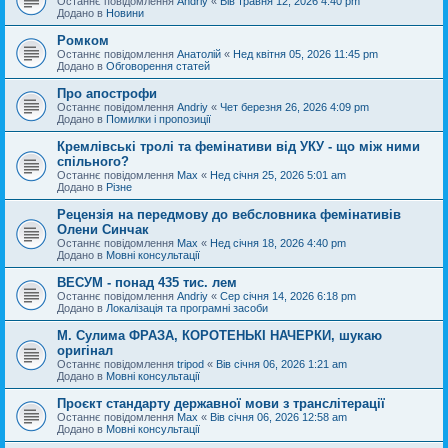
Останнє повідомлення
Andriy
«
Вів травня 12, 2026 4:40 pm
Додано в
Новини
Ромком
Останнє повідомлення
Анатолій
«
Нед квітня 05, 2026 11:45 pm
Додано в
Обговорення статей
Про апострофи
Останнє повідомлення
Andriy
«
Чет березня 26, 2026 4:09 pm
Додано в
Помилки і пропозиції
Кремлівські тролі та фемінативи від УКУ - що між ними
спільного?
Останнє повідомлення
Max
«
Нед січня 25, 2026 5:01 am
Додано в
Різне
Рецензія на передмову до вебсловника фемінативів
Олени Синчак
Останнє повідомлення
Max
«
Нед січня 18, 2026 4:40 pm
Додано в
Мовні консультації
ВЕСУМ - понад 435 тис. лем
Останнє повідомлення
Andriy
«
Сер січня 14, 2026 6:18 pm
Додано в
Локалізація та програмні засоби
М. Сулима ФРАЗА, КОРОТЕНЬКІ НАЧЕРКИ, шукаю
оригінал
Останнє повідомлення
tripod
«
Вів січня 06, 2026 1:21 am
Додано в
Мовні консультації
Проєкт стандарту державної мови з транслітерації
Останнє повідомлення
Max
«
Вів січня 06, 2026 12:58 am
Додано в
Мовні консультації