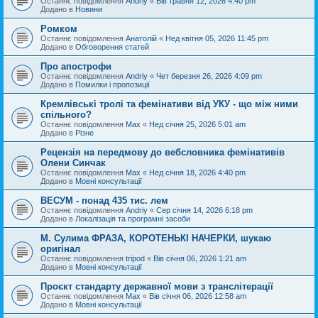
Останнє повідомлення
Andriy
«
Вів травня 12, 2026 4:40 pm
Додано в
Новини
Ромком
Останнє повідомлення
Анатолій
«
Нед квітня 05, 2026 11:45 pm
Додано в
Обговорення статей
Про апострофи
Останнє повідомлення
Andriy
«
Чет березня 26, 2026 4:09 pm
Додано в
Помилки і пропозиції
Кремлівські тролі та фемінативи від УКУ - що між ними
спільного?
Останнє повідомлення
Max
«
Нед січня 25, 2026 5:01 am
Додано в
Різне
Рецензія на передмову до вебсловника фемінативів
Олени Синчак
Останнє повідомлення
Max
«
Нед січня 18, 2026 4:40 pm
Додано в
Мовні консультації
ВЕСУМ - понад 435 тис. лем
Останнє повідомлення
Andriy
«
Сер січня 14, 2026 6:18 pm
Додано в
Локалізація та програмні засоби
М. Сулима ФРАЗА, КОРОТЕНЬКІ НАЧЕРКИ, шукаю
оригінал
Останнє повідомлення
tripod
«
Вів січня 06, 2026 1:21 am
Додано в
Мовні консультації
Проєкт стандарту державної мови з транслітерації
Останнє повідомлення
Max
«
Вів січня 06, 2026 12:58 am
Додано в
Мовні консультації