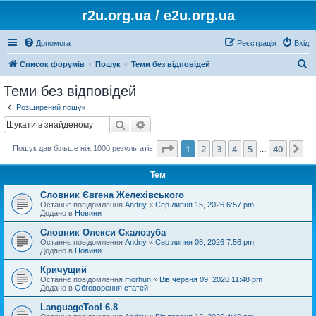
r2u.org.ua / e2u.org.ua
Допомога
Реєстрація
Вхід
П
Список форумів
Пошук
Теми без відповідей
о
Теми без відповідей
ш
Розширений пошук
у
Пошук
Розширений пошук
к
Сторінка
1
з
40
1
2
3
4
5
40
Да
Пошук дав більше ніж 1000 результатів
…
Тем
Словник Євгена Желехівського
Останнє повідомлення
Andriy
«
Сер липня 15, 2026 6:57 pm
Додано в
Новини
Словник Олекси Скалозуба
Останнє повідомлення
Andriy
«
Сер липня 08, 2026 7:56 pm
Додано в
Новини
Кричущий
Останнє повідомлення
morhun
«
Вів червня 09, 2026 11:48 pm
Додано в
Обговорення статей
LanguageTool 6.8