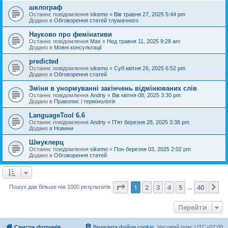
шклограф
Останнє повідомлення
sikemo
«
Вів травня 27, 2025 5:44 pm
Додано в
Обговорення статей тлумачного
Науково про фемінативи
Останнє повідомлення
Max
«
Нед травня 11, 2025 9:28 am
Додано в
Мовні консультації
predicted
Останнє повідомлення
sikemo
«
Суб квітня 26, 2025 6:52 pm
Додано в
Обговорення статей
Зміни в унормуванні закінчень відмінюваних слів
Останнє повідомлення
Andriy
«
Вів квітня 08, 2025 3:30 pm
Додано в
Правопис і термінологія
LanguageTool 6.6
Останнє повідомлення
Andriy
«
П'ят березня 28, 2025 3:38 pm
Додано в
Новини
Шмуклерц
Останнє повідомлення
sikemo
«
Пон березня 03, 2025 2:02 pm
Додано в
Обговорення статей
Сторінка
1
з
40
1
2
3
4
5
40
Да
Пошук дав більше ніж 1000 результатів
…
Перейти
Список форумів
Видалити файли cookie
Часовий пояс
UTC+02:00