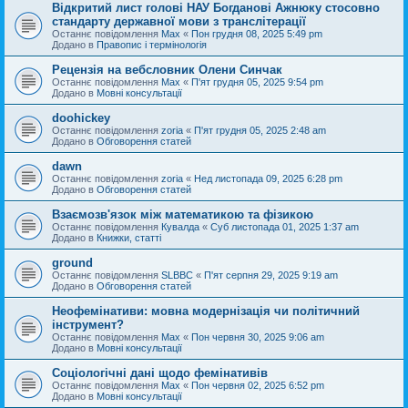
Відкритий лист голові НАУ Богданові Ажнюку стосовно
стандарту державної мови з транслітерації
Останнє повідомлення
Max
«
Пон грудня 08, 2025 5:49 pm
Додано в
Правопис і термінологія
Рецензія на вебсловник Олени Синчак
Останнє повідомлення
Max
«
П'ят грудня 05, 2025 9:54 pm
Додано в
Мовні консультації
doohickey
Останнє повідомлення
zoria
«
П'ят грудня 05, 2025 2:48 am
Додано в
Обговорення статей
dawn
Останнє повідомлення
zoria
«
Нед листопада 09, 2025 6:28 pm
Додано в
Обговорення статей
Взаємозв'язок між математикою та фізикою
Останнє повідомлення
Кувалда
«
Суб листопада 01, 2025 1:37 am
Додано в
Книжки, статті
ground
Останнє повідомлення
SLBBC
«
П'ят серпня 29, 2025 9:19 am
Додано в
Обговорення статей
Неофемінативи: мовна модернізація чи політичний
інструмент?
Останнє повідомлення
Max
«
Пон червня 30, 2025 9:06 am
Додано в
Мовні консультації
Соціологічні дані щодо фемінативів
Останнє повідомлення
Max
«
Пон червня 02, 2025 6:52 pm
Додано в
Мовні консультації