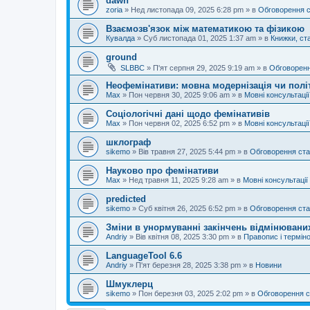
dawn
zoria
»
Нед листопада 09, 2025 6:28 pm
» в
Обговорення 
Взаємозв'язок між математикою та фізикою
Кувалда
»
Суб листопада 01, 2025 1:37 am
» в
Книжки, ста
ground
SLBBC
»
П'ят серпня 29, 2025 9:19 am
» в
Обговоренн
Неофемінативи: мовна модернізація чи полі
Max
»
Пон червня 30, 2025 9:06 am
» в
Мовні консультації
Соціологічні дані щодо фемінативів
Max
»
Пон червня 02, 2025 6:52 pm
» в
Мовні консультації
шклограф
sikemo
»
Вів травня 27, 2025 5:44 pm
» в
Обговорення ста
Науково про фемінативи
Max
»
Нед травня 11, 2025 9:28 am
» в
Мовні консультації
predicted
sikemo
»
Суб квітня 26, 2025 6:52 pm
» в
Обговорення ста
Зміни в унормуванні закінчень відмінюваних
Andriy
»
Вів квітня 08, 2025 3:30 pm
» в
Правопис і терміно
LanguageTool 6.6
Andriy
»
П'ят березня 28, 2025 3:38 pm
» в
Новини
Шмуклерц
sikemo
»
Пон березня 03, 2025 2:02 pm
» в
Обговорення с