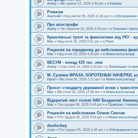
Andriy
»
Вів травня 12, 2026 4:40 pm
» в
Новини
Ромком
Анатолій
»
Нед квітня 05, 2026 11:45 pm
» в
Обговорення 
Про апострофи
Andriy
»
Чет березня 26, 2026 4:09 pm
» в
Помилки і пропо
Кремлівські тролі та фемінативи від УКУ - щ
Max
»
Нед січня 25, 2026 5:01 am
» в
Різне
Рецензія на передмову до вебсловника фем
Max
»
Нед січня 18, 2026 4:40 pm
» в
Мовні консультації
ВЕСУМ - понад 435 тис. лем
Andriy
»
Сер січня 14, 2026 6:18 pm
» в
Локалізація та про
М. Сулима ФРАЗА, КОРОТЕНЬКІ НАЧЕРКИ, шу
tripod
»
Вів січня 06, 2026 1:21 am
» в
Мовні консультації
Проєкт стандарту державної мови з трансліте
Max
»
Вів січня 06, 2026 12:58 am
» в
Мовні консультації
Відкритий лист голові НАУ Богданові Ажнюку
Max
»
Пон грудня 08, 2025 5:49 pm
» в
Правопис і терміно
Рецензія на вебсловник Олени Синчак
Max
»
П'ят грудня 05, 2025 9:54 pm
» в
Мовні консультації
doohickey
zoria
»
П'ят грудня 05, 2025 2:48 am
» в
Обговорення стат