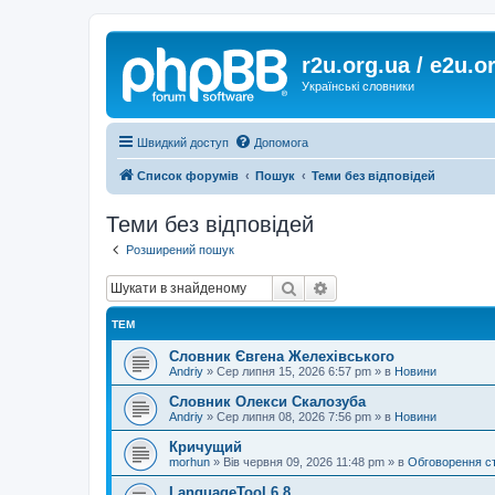
r2u.org.ua / e2u.o
Українські словники
Швидкий доступ
Допомога
Список форумів
Пошук
Теми без відповідей
Теми без відповідей
Розширений пошук
Пошук
Розширений пошук
ТЕМ
Словник Євгена Желехівського
Andriy
»
Сер липня 15, 2026 6:57 pm
» в
Новини
Словник Олекси Скалозуба
Andriy
»
Сер липня 08, 2026 7:56 pm
» в
Новини
Кричущий
morhun
»
Вів червня 09, 2026 11:48 pm
» в
Обговорення с
LanguageTool 6.8