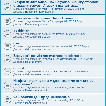
Відкритий лист голові НАУ Богданові Ажнюку стосовно
стандарту державної мови з транслітерації
Останнє повідомлення
Max
«
Пон грудня 08, 2025 5:49 pm
Додано в
Правопис і термінологія
Рецензія на вебсловник Олени Синчак
Останнє повідомлення
Max
«
П'ят грудня 05, 2025 9:54 pm
Додано в
Мовні консультації
doohickey
Останнє повідомлення
zoria
«
П'ят грудня 05, 2025 2:48 am
Додано в
Обговорення статей
dawn
Останнє повідомлення
zoria
«
Нед листопада 09, 2025 6:28 pm
Додано в
Обговорення статей
Взаємозв'язок між математикою та фізикою
Останнє повідомлення
Кувалда
«
Суб листопада 01, 2025 1:37 am
Додано в
Книжки, статті
ground
Останнє повідомлення
SLBBC
«
П'ят серпня 29, 2025 9:19 am
Додано в
Обговорення статей
Неофемінативи: мовна модернізація чи політичний
інструмент?
Останнє повідомлення
Max
«
Пон червня 30, 2025 9:06 am
Додано в
Мовні консультації
Соціологічні дані щодо фемінативів
Останнє повідомлення
Max
«
Пон червня 02, 2025 6:52 pm
Додано в
Мовні консультації