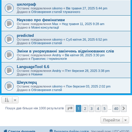
шклограф
Останнє повідомлення
sikemo
«
Вів травня 27, 2025 5:44 pm
Додано в
Обговорення статей тлумачного
Науково про фемінативи
Останнє повідомлення
Max
«
Нед травня 11, 2025 9:28 am
Додано в
Мовні консультації
predicted
Останнє повідомлення
sikemo
«
Суб квітня 26, 2025 6:52 pm
Додано в
Обговорення статей
Зміни в унормуванні закінчень відмінюваних слів
Останнє повідомлення
Andriy
«
Вів квітня 08, 2025 3:30 pm
Додано в
Правопис і термінологія
LanguageTool 6.6
Останнє повідомлення
Andriy
«
П'ят березня 28, 2025 3:38 pm
Додано в
Новини
Шмуклерц
Останнє повідомлення
sikemo
«
Пон березня 03, 2025 2:02 pm
Додано в
Обговорення статей
Сторінка
1
з
40
1
2
3
4
5
40
Да
Пошук дав більше ніж 1000 результатів
…
Перейти
Список форумів
Видалити файли cookie
Часовий пояс
UTC+02:00