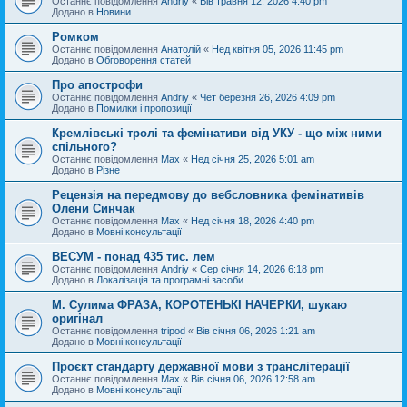
Останнє повідомлення
Andriy
«
Вів травня 12, 2026 4:40 pm
Додано в
Новини
Ромком
Останнє повідомлення
Анатолій
«
Нед квітня 05, 2026 11:45 pm
Додано в
Обговорення статей
Про апострофи
Останнє повідомлення
Andriy
«
Чет березня 26, 2026 4:09 pm
Додано в
Помилки і пропозиції
Кремлівські тролі та фемінативи від УКУ - що між ними
спільного?
Останнє повідомлення
Max
«
Нед січня 25, 2026 5:01 am
Додано в
Різне
Рецензія на передмову до вебсловника фемінативів
Олени Синчак
Останнє повідомлення
Max
«
Нед січня 18, 2026 4:40 pm
Додано в
Мовні консультації
ВЕСУМ - понад 435 тис. лем
Останнє повідомлення
Andriy
«
Сер січня 14, 2026 6:18 pm
Додано в
Локалізація та програмні засоби
М. Сулима ФРАЗА, КОРОТЕНЬКІ НАЧЕРКИ, шукаю
оригінал
Останнє повідомлення
tripod
«
Вів січня 06, 2026 1:21 am
Додано в
Мовні консультації
Проєкт стандарту державної мови з транслітерації
Останнє повідомлення
Max
«
Вів січня 06, 2026 12:58 am
Додано в
Мовні консультації