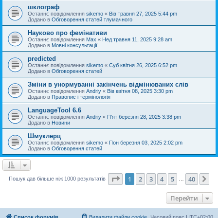
шклограф
Останнє повідомлення
sikemo
«
Вів травня 27, 2025 5:44 pm
Додано в
Обговорення статей тлумачного
Науково про фемінативи
Останнє повідомлення
Max
«
Нед травня 11, 2025 9:28 am
Додано в
Мовні консультації
predicted
Останнє повідомлення
sikemo
«
Суб квітня 26, 2025 6:52 pm
Додано в
Обговорення статей
Зміни в унормуванні закінчень відмінюваних слів
Останнє повідомлення
Andriy
«
Вів квітня 08, 2025 3:30 pm
Додано в
Правопис і термінологія
LanguageTool 6.6
Останнє повідомлення
Andriy
«
П'ят березня 28, 2025 3:38 pm
Додано в
Новини
Шмуклерц
Останнє повідомлення
sikemo
«
Пон березня 03, 2025 2:02 pm
Додано в
Обговорення статей
Сторінка
1
з
40
1
2
3
4
5
40
Да
Пошук дав більше ніж 1000 результатів
…
Перейти
Список форумів
Видалити файли cookie
Часовий пояс
UTC+02:00