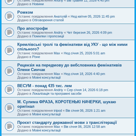
Останнє повідомлення
Andriy
«
Вів травня 12, 2026 4:40 pm
Додано в
Новини
Ромком
Останнє повідомлення
Анатолій
«
Нед квітня 05, 2026 11:45 pm
Додано в
Обговорення статей
Про апострофи
Останнє повідомлення
Andriy
«
Чет березня 26, 2026 4:09 pm
Додано в
Помилки і пропозиції
Кремлівські тролі та фемінативи від УКУ - що між ними
спільного?
Останнє повідомлення
Max
«
Нед січня 25, 2026 5:01 am
Додано в
Різне
Рецензія на передмову до вебсловника фемінативів
Олени Синчак
Останнє повідомлення
Max
«
Нед січня 18, 2026 4:40 pm
Додано в
Мовні консультації
ВЕСУМ - понад 435 тис. лем
Останнє повідомлення
Andriy
«
Сер січня 14, 2026 6:18 pm
Додано в
Локалізація та програмні засоби
М. Сулима ФРАЗА, КОРОТЕНЬКІ НАЧЕРКИ, шукаю
оригінал
Останнє повідомлення
tripod
«
Вів січня 06, 2026 1:21 am
Додано в
Мовні консультації
Проєкт стандарту державної мови з транслітерації
Останнє повідомлення
Max
«
Вів січня 06, 2026 12:58 am
Додано в
Мовні консультації