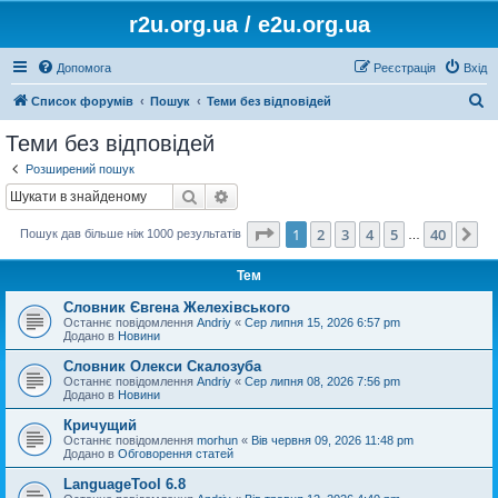
r2u.org.ua / e2u.org.ua
Допомога
Реєстрація
Вхід
П
Список форумів
Пошук
Теми без відповідей
о
Теми без відповідей
ш
Розширений пошук
у
Пошук
Розширений пошук
к
Сторінка
1
з
40
1
2
3
4
5
40
Да
Пошук дав більше ніж 1000 результатів
…
Тем
Словник Євгена Желехівського
Останнє повідомлення
Andriy
«
Сер липня 15, 2026 6:57 pm
Додано в
Новини
Словник Олекси Скалозуба
Останнє повідомлення
Andriy
«
Сер липня 08, 2026 7:56 pm
Додано в
Новини
Кричущий
Останнє повідомлення
morhun
«
Вів червня 09, 2026 11:48 pm
Додано в
Обговорення статей
LanguageTool 6.8