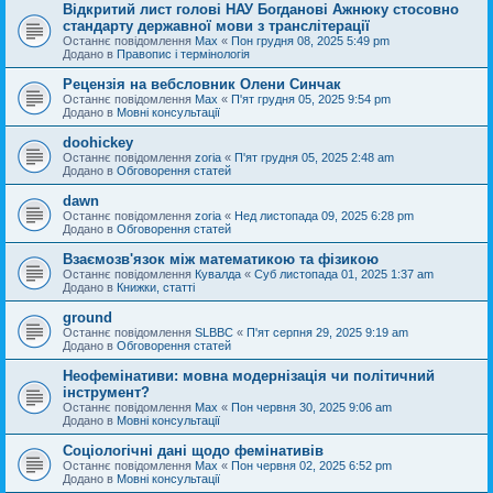
Відкритий лист голові НАУ Богданові Ажнюку стосовно
стандарту державної мови з транслітерації
Останнє повідомлення
Max
«
Пон грудня 08, 2025 5:49 pm
Додано в
Правопис і термінологія
Рецензія на вебсловник Олени Синчак
Останнє повідомлення
Max
«
П'ят грудня 05, 2025 9:54 pm
Додано в
Мовні консультації
doohickey
Останнє повідомлення
zoria
«
П'ят грудня 05, 2025 2:48 am
Додано в
Обговорення статей
dawn
Останнє повідомлення
zoria
«
Нед листопада 09, 2025 6:28 pm
Додано в
Обговорення статей
Взаємозв'язок між математикою та фізикою
Останнє повідомлення
Кувалда
«
Суб листопада 01, 2025 1:37 am
Додано в
Книжки, статті
ground
Останнє повідомлення
SLBBC
«
П'ят серпня 29, 2025 9:19 am
Додано в
Обговорення статей
Неофемінативи: мовна модернізація чи політичний
інструмент?
Останнє повідомлення
Max
«
Пон червня 30, 2025 9:06 am
Додано в
Мовні консультації
Соціологічні дані щодо фемінативів
Останнє повідомлення
Max
«
Пон червня 02, 2025 6:52 pm
Додано в
Мовні консультації