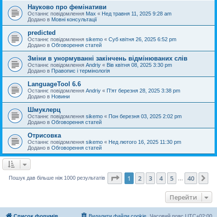
Науково про фемінативи
Останнє повідомлення
Max
«
Нед травня 11, 2025 9:28 am
Додано в
Мовні консультації
predicted
Останнє повідомлення
sikemo
«
Суб квітня 26, 2025 6:52 pm
Додано в
Обговорення статей
Зміни в унормуванні закінчень відмінюваних слів
Останнє повідомлення
Andriy
«
Вів квітня 08, 2025 3:30 pm
Додано в
Правопис і термінологія
LanguageTool 6.6
Останнє повідомлення
Andriy
«
П'ят березня 28, 2025 3:38 pm
Додано в
Новини
Шмуклерц
Останнє повідомлення
sikemo
«
Пон березня 03, 2025 2:02 pm
Додано в
Обговорення статей
Отрисовка
Останнє повідомлення
sikemo
«
Нед лютого 16, 2025 11:30 pm
Додано в
Обговорення статей
Сторінка
1
з
40
1
2
3
4
5
40
Да
Пошук дав більше ніж 1000 результатів
…
Перейти
Список форумів
Видалити файли cookie
Часовий пояс
UTC+02:00