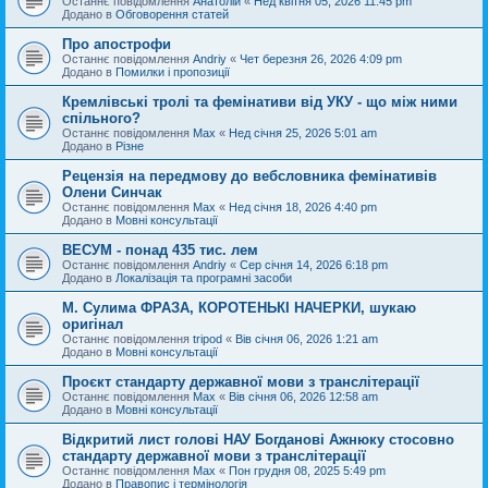
Останнє повідомлення
Анатолій
«
Нед квітня 05, 2026 11:45 pm
Додано в
Обговорення статей
Про апострофи
Останнє повідомлення
Andriy
«
Чет березня 26, 2026 4:09 pm
Додано в
Помилки і пропозиції
Кремлівські тролі та фемінативи від УКУ - що між ними
спільного?
Останнє повідомлення
Max
«
Нед січня 25, 2026 5:01 am
Додано в
Різне
Рецензія на передмову до вебсловника фемінативів
Олени Синчак
Останнє повідомлення
Max
«
Нед січня 18, 2026 4:40 pm
Додано в
Мовні консультації
ВЕСУМ - понад 435 тис. лем
Останнє повідомлення
Andriy
«
Сер січня 14, 2026 6:18 pm
Додано в
Локалізація та програмні засоби
М. Сулима ФРАЗА, КОРОТЕНЬКІ НАЧЕРКИ, шукаю
оригінал
Останнє повідомлення
tripod
«
Вів січня 06, 2026 1:21 am
Додано в
Мовні консультації
Проєкт стандарту державної мови з транслітерації
Останнє повідомлення
Max
«
Вів січня 06, 2026 12:58 am
Додано в
Мовні консультації
Відкритий лист голові НАУ Богданові Ажнюку стосовно
стандарту державної мови з транслітерації
Останнє повідомлення
Max
«
Пон грудня 08, 2025 5:49 pm
Додано в
Правопис і термінологія