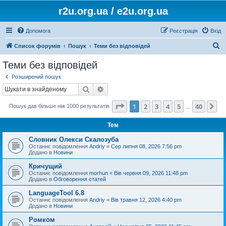
r2u.org.ua / e2u.org.ua
Допомога
Реєстрація
Вхід
П
Список форумів
Пошук
Теми без відповідей
о
Теми без відповідей
ш
Розширений пошук
у
Пошук
Розширений пошук
к
Сторінка
1
з
40
1
2
3
4
5
40
Да
Пошук дав більше ніж 1000 результатів
…
Тем
Словник Олекси Скалозуба
Останнє повідомлення
Andriy
«
Сер липня 08, 2026 7:56 pm
Додано в
Новини
Кричущий
Останнє повідомлення
morhun
«
Вів червня 09, 2026 11:48 pm
Додано в
Обговорення статей
LanguageTool 6.8
Останнє повідомлення
Andriy
«
Вів травня 12, 2026 4:40 pm
Додано в
Новини
Ромком