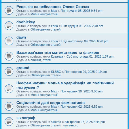
Рецензія на вебсловник Олени Синчак
Останнє повідомлення
Max
«
П'ят грудня 05, 2025 9:54 pm
Додано в
Мовні консультації
doohickey
Останнє повідомлення
zoria
«
П'ят грудня 05, 2025 2:48 am
Додано в
Обговорення статей
dawn
Останнє повідомлення
zoria
«
Нед листопада 09, 2025 6:28 pm
Додано в
Обговорення статей
Взаємозв'язок між математикою та фізикою
Останнє повідомлення
Кувалда
«
Суб листопада 01, 2025 1:37 am
Додано в
Книжки, статті
ground
Останнє повідомлення
SLBBC
«
П'ят серпня 29, 2025 9:19 am
Додано в
Обговорення статей
Неофемінативи: мовна модернізація чи політичний
інструмент?
Останнє повідомлення
Max
«
Пон червня 30, 2025 9:06 am
Додано в
Мовні консультації
Соціологічні дані щодо фемінативів
Останнє повідомлення
Max
«
Пон червня 02, 2025 6:52 pm
Додано в
Мовні консультації
шклограф
Останнє повідомлення
sikemo
«
Вів травня 27, 2025 5:44 pm
Додано в
Обговорення статей тлумачного