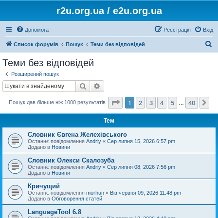
r2u.org.ua / e2u.org.ua
Допомога
Реєстрація
Вхід
П
Список форумів
Пошук
Теми без відповідей
о
Теми без відповідей
ш
Розширений пошук
у
Пошук
Розширений пошук
к
Сторінка
1
з
40
1
2
3
4
5
40
Да
Пошук дав більше ніж 1000 результатів
…
Тем
Словник Євгена Желехівського
Останнє повідомлення
Andriy
«
Сер липня 15, 2026 6:57 pm
Додано в
Новини
Словник Олекси Скалозуба
Останнє повідомлення
Andriy
«
Сер липня 08, 2026 7:56 pm
Додано в
Новини
Кричущий
Останнє повідомлення
morhun
«
Вів червня 09, 2026 11:48 pm
Додано в
Обговорення статей
LanguageTool 6.8