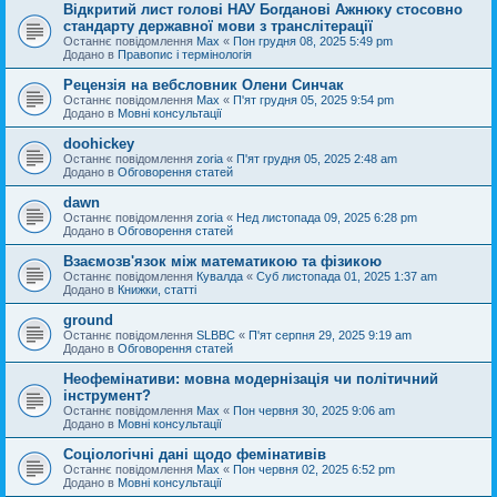
Відкритий лист голові НАУ Богданові Ажнюку стосовно
стандарту державної мови з транслітерації
Останнє повідомлення
Max
«
Пон грудня 08, 2025 5:49 pm
Додано в
Правопис і термінологія
Рецензія на вебсловник Олени Синчак
Останнє повідомлення
Max
«
П'ят грудня 05, 2025 9:54 pm
Додано в
Мовні консультації
doohickey
Останнє повідомлення
zoria
«
П'ят грудня 05, 2025 2:48 am
Додано в
Обговорення статей
dawn
Останнє повідомлення
zoria
«
Нед листопада 09, 2025 6:28 pm
Додано в
Обговорення статей
Взаємозв'язок між математикою та фізикою
Останнє повідомлення
Кувалда
«
Суб листопада 01, 2025 1:37 am
Додано в
Книжки, статті
ground
Останнє повідомлення
SLBBC
«
П'ят серпня 29, 2025 9:19 am
Додано в
Обговорення статей
Неофемінативи: мовна модернізація чи політичний
інструмент?
Останнє повідомлення
Max
«
Пон червня 30, 2025 9:06 am
Додано в
Мовні консультації
Соціологічні дані щодо фемінативів
Останнє повідомлення
Max
«
Пон червня 02, 2025 6:52 pm
Додано в
Мовні консультації