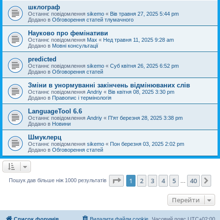
шклограф
Останнє повідомлення
sikemo
«
Вів травня 27, 2025 5:44 pm
Додано в
Обговорення статей тлумачного
Науково про фемінативи
Останнє повідомлення
Max
«
Нед травня 11, 2025 9:28 am
Додано в
Мовні консультації
predicted
Останнє повідомлення
sikemo
«
Суб квітня 26, 2025 6:52 pm
Додано в
Обговорення статей
Зміни в унормуванні закінчень відмінюваних слів
Останнє повідомлення
Andriy
«
Вів квітня 08, 2025 3:30 pm
Додано в
Правопис і термінологія
LanguageTool 6.6
Останнє повідомлення
Andriy
«
П'ят березня 28, 2025 3:38 pm
Додано в
Новини
Шмуклерц
Останнє повідомлення
sikemo
«
Пон березня 03, 2025 2:02 pm
Додано в
Обговорення статей
Сторінка
1
з
40
1
2
3
4
5
40
Да
Пошук дав більше ніж 1000 результатів
…
Перейти
Список форумів
Видалити файли cookie
Часовий пояс
UTC+02:00