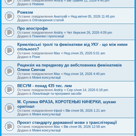
Останнє повідомлення
Andriy
«
Вів травня 12, 2026 4:40 pm
Додано в
Новини
Ромком
Останнє повідомлення
Анатолій
«
Нед квітня 05, 2026 11:45 pm
Додано в
Обговорення статей
Про апострофи
Останнє повідомлення
Andriy
«
Чет березня 26, 2026 4:09 pm
Додано в
Помилки і пропозиції
Кремлівські тролі та фемінативи від УКУ - що між ними
спільного?
Останнє повідомлення
Max
«
Нед січня 25, 2026 5:01 am
Додано в
Різне
Рецензія на передмову до вебсловника фемінативів
Олени Синчак
Останнє повідомлення
Max
«
Нед січня 18, 2026 4:40 pm
Додано в
Мовні консультації
ВЕСУМ - понад 435 тис. лем
Останнє повідомлення
Andriy
«
Сер січня 14, 2026 6:18 pm
Додано в
Локалізація та програмні засоби
М. Сулима ФРАЗА, КОРОТЕНЬКІ НАЧЕРКИ, шукаю
оригінал
Останнє повідомлення
tripod
«
Вів січня 06, 2026 1:21 am
Додано в
Мовні консультації
Проєкт стандарту державної мови з транслітерації
Останнє повідомлення
Max
«
Вів січня 06, 2026 12:58 am
Додано в
Мовні консультації