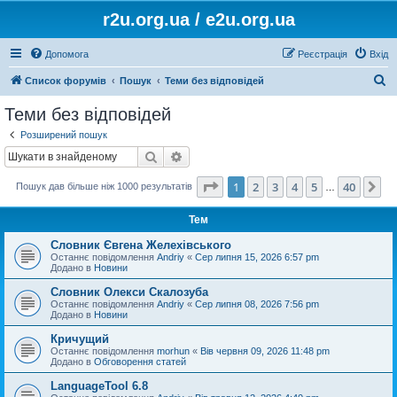
r2u.org.ua / e2u.org.ua
Допомога
Реєстрація
Вхід
П
Список форумів
Пошук
Теми без відповідей
о
Теми без відповідей
ш
Розширений пошук
у
Пошук
Розширений пошук
к
Сторінка
1
з
40
1
2
3
4
5
40
Да
Пошук дав більше ніж 1000 результатів
…
Тем
Словник Євгена Желехівського
Останнє повідомлення
Andriy
«
Сер липня 15, 2026 6:57 pm
Додано в
Новини
Словник Олекси Скалозуба
Останнє повідомлення
Andriy
«
Сер липня 08, 2026 7:56 pm
Додано в
Новини
Кричущий
Останнє повідомлення
morhun
«
Вів червня 09, 2026 11:48 pm
Додано в
Обговорення статей
LanguageTool 6.8