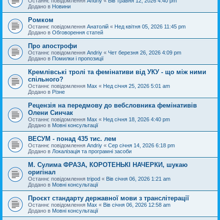
Останнє повідомлення
Andriy
«
Вів травня 12, 2026 4:40 pm
Додано в
Новини
Ромком
Останнє повідомлення
Анатолій
«
Нед квітня 05, 2026 11:45 pm
Додано в
Обговорення статей
Про апострофи
Останнє повідомлення
Andriy
«
Чет березня 26, 2026 4:09 pm
Додано в
Помилки і пропозиції
Кремлівські тролі та фемінативи від УКУ - що між ними
спільного?
Останнє повідомлення
Max
«
Нед січня 25, 2026 5:01 am
Додано в
Різне
Рецензія на передмову до вебсловника фемінативів
Олени Синчак
Останнє повідомлення
Max
«
Нед січня 18, 2026 4:40 pm
Додано в
Мовні консультації
ВЕСУМ - понад 435 тис. лем
Останнє повідомлення
Andriy
«
Сер січня 14, 2026 6:18 pm
Додано в
Локалізація та програмні засоби
М. Сулима ФРАЗА, КОРОТЕНЬКІ НАЧЕРКИ, шукаю
оригінал
Останнє повідомлення
tripod
«
Вів січня 06, 2026 1:21 am
Додано в
Мовні консультації
Проєкт стандарту державної мови з транслітерації
Останнє повідомлення
Max
«
Вів січня 06, 2026 12:58 am
Додано в
Мовні консультації