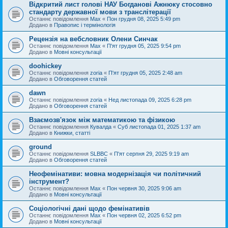
Відкритий лист голові НАУ Богданові Ажнюку стосовно
стандарту державної мови з транслітерації
Останнє повідомлення
Max
«
Пон грудня 08, 2025 5:49 pm
Додано в
Правопис і термінологія
Рецензія на вебсловник Олени Синчак
Останнє повідомлення
Max
«
П'ят грудня 05, 2025 9:54 pm
Додано в
Мовні консультації
doohickey
Останнє повідомлення
zoria
«
П'ят грудня 05, 2025 2:48 am
Додано в
Обговорення статей
dawn
Останнє повідомлення
zoria
«
Нед листопада 09, 2025 6:28 pm
Додано в
Обговорення статей
Взаємозв'язок між математикою та фізикою
Останнє повідомлення
Кувалда
«
Суб листопада 01, 2025 1:37 am
Додано в
Книжки, статті
ground
Останнє повідомлення
SLBBC
«
П'ят серпня 29, 2025 9:19 am
Додано в
Обговорення статей
Неофемінативи: мовна модернізація чи політичний
інструмент?
Останнє повідомлення
Max
«
Пон червня 30, 2025 9:06 am
Додано в
Мовні консультації
Соціологічні дані щодо фемінативів
Останнє повідомлення
Max
«
Пон червня 02, 2025 6:52 pm
Додано в
Мовні консультації