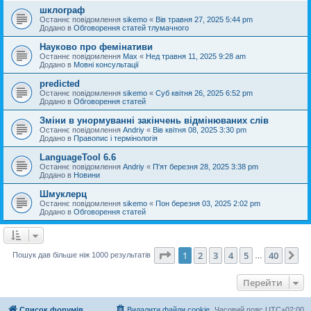
шклограф
Останнє повідомлення
sikemo
«
Вів травня 27, 2025 5:44 pm
Додано в
Обговорення статей тлумачного
Науково про фемінативи
Останнє повідомлення
Max
«
Нед травня 11, 2025 9:28 am
Додано в
Мовні консультації
predicted
Останнє повідомлення
sikemo
«
Суб квітня 26, 2025 6:52 pm
Додано в
Обговорення статей
Зміни в унормуванні закінчень відмінюваних слів
Останнє повідомлення
Andriy
«
Вів квітня 08, 2025 3:30 pm
Додано в
Правопис і термінологія
LanguageTool 6.6
Останнє повідомлення
Andriy
«
П'ят березня 28, 2025 3:38 pm
Додано в
Новини
Шмуклерц
Останнє повідомлення
sikemo
«
Пон березня 03, 2025 2:02 pm
Додано в
Обговорення статей
Сторінка
1
з
40
1
2
3
4
5
40
Да
Пошук дав більше ніж 1000 результатів
…
Перейти
Список форумів
Видалити файли cookie
Часовий пояс
UTC+02:00