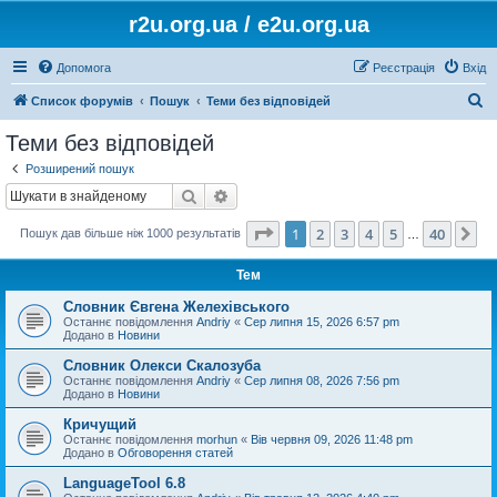
r2u.org.ua / e2u.org.ua
Допомога
Реєстрація
Вхід
П
Список форумів
Пошук
Теми без відповідей
о
Теми без відповідей
ш
Розширений пошук
у
Пошук
Розширений пошук
к
Сторінка
1
з
40
1
2
3
4
5
40
Да
Пошук дав більше ніж 1000 результатів
…
Тем
Словник Євгена Желехівського
Останнє повідомлення
Andriy
«
Сер липня 15, 2026 6:57 pm
Додано в
Новини
Словник Олекси Скалозуба
Останнє повідомлення
Andriy
«
Сер липня 08, 2026 7:56 pm
Додано в
Новини
Кричущий
Останнє повідомлення
morhun
«
Вів червня 09, 2026 11:48 pm
Додано в
Обговорення статей
LanguageTool 6.8