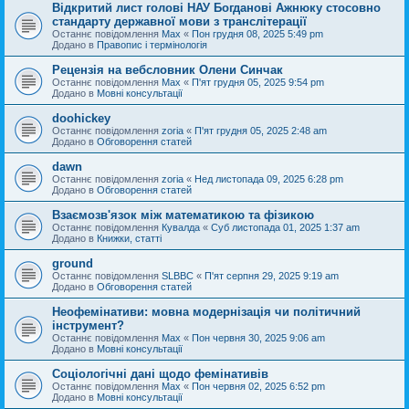
Відкритий лист голові НАУ Богданові Ажнюку стосовно
стандарту державної мови з транслітерації
Останнє повідомлення
Max
«
Пон грудня 08, 2025 5:49 pm
Додано в
Правопис і термінологія
Рецензія на вебсловник Олени Синчак
Останнє повідомлення
Max
«
П'ят грудня 05, 2025 9:54 pm
Додано в
Мовні консультації
doohickey
Останнє повідомлення
zoria
«
П'ят грудня 05, 2025 2:48 am
Додано в
Обговорення статей
dawn
Останнє повідомлення
zoria
«
Нед листопада 09, 2025 6:28 pm
Додано в
Обговорення статей
Взаємозв'язок між математикою та фізикою
Останнє повідомлення
Кувалда
«
Суб листопада 01, 2025 1:37 am
Додано в
Книжки, статті
ground
Останнє повідомлення
SLBBC
«
П'ят серпня 29, 2025 9:19 am
Додано в
Обговорення статей
Неофемінативи: мовна модернізація чи політичний
інструмент?
Останнє повідомлення
Max
«
Пон червня 30, 2025 9:06 am
Додано в
Мовні консультації
Соціологічні дані щодо фемінативів
Останнє повідомлення
Max
«
Пон червня 02, 2025 6:52 pm
Додано в
Мовні консультації