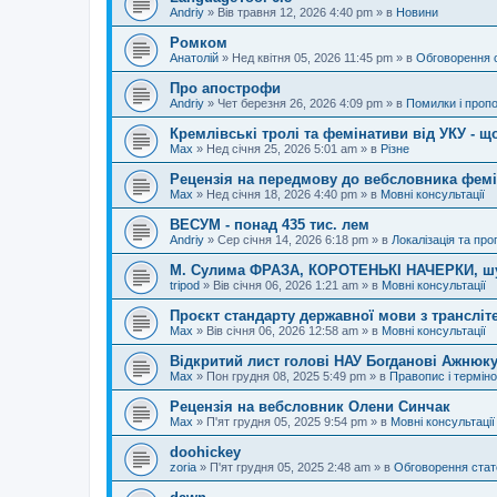
Andriy
»
Вів травня 12, 2026 4:40 pm
» в
Новини
Ромком
Анатолій
»
Нед квітня 05, 2026 11:45 pm
» в
Обговорення 
Про апострофи
Andriy
»
Чет березня 26, 2026 4:09 pm
» в
Помилки і пропо
Кремлівські тролі та фемінативи від УКУ - щ
Max
»
Нед січня 25, 2026 5:01 am
» в
Різне
Рецензія на передмову до вебсловника фем
Max
»
Нед січня 18, 2026 4:40 pm
» в
Мовні консультації
ВЕСУМ - понад 435 тис. лем
Andriy
»
Сер січня 14, 2026 6:18 pm
» в
Локалізація та про
М. Сулима ФРАЗА, КОРОТЕНЬКІ НАЧЕРКИ, шу
tripod
»
Вів січня 06, 2026 1:21 am
» в
Мовні консультації
Проєкт стандарту державної мови з трансліте
Max
»
Вів січня 06, 2026 12:58 am
» в
Мовні консультації
Відкритий лист голові НАУ Богданові Ажнюку
Max
»
Пон грудня 08, 2025 5:49 pm
» в
Правопис і терміно
Рецензія на вебсловник Олени Синчак
Max
»
П'ят грудня 05, 2025 9:54 pm
» в
Мовні консультації
doohickey
zoria
»
П'ят грудня 05, 2025 2:48 am
» в
Обговорення стат