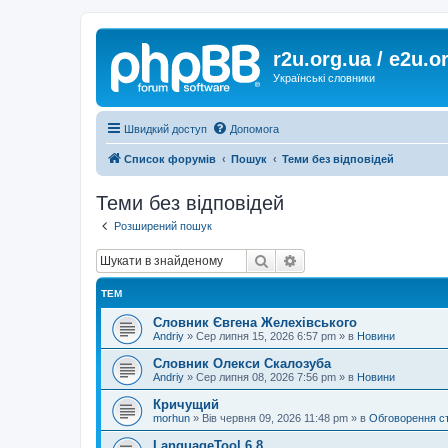
r2u.org.ua / e2u.o
Українські словники
Швидкий доступ
Допомога
Список форумів
Пошук
Теми без відповідей
Теми без відповідей
Розширений пошук
Пошук
Розширений пошук
ТЕМ
Словник Євгена Желехівського
Andriy
»
Сер липня 15, 2026 6:57 pm
» в
Новини
Словник Олекси Скалозуба
Andriy
»
Сер липня 08, 2026 7:56 pm
» в
Новини
Кричущий
morhun
»
Вів червня 09, 2026 11:48 pm
» в
Обговорення с
LanguageTool 6.8