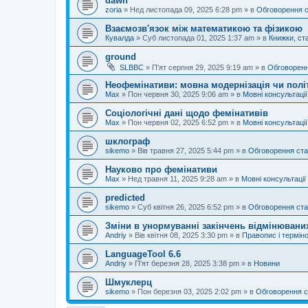
dawn
zoria
»
Нед листопада 09, 2025 6:28 pm
» в
Обговорення 
Взаємозв'язок між математикою та фізикою
Кувалда
»
Суб листопада 01, 2025 1:37 am
» в
Книжки, ста
ground
SLBBC
»
П'ят серпня 29, 2025 9:19 am
» в
Обговоренн
Неофемінативи: мовна модернізація чи полі
Max
»
Пон червня 30, 2025 9:06 am
» в
Мовні консультації
Соціологічні дані щодо фемінативів
Max
»
Пон червня 02, 2025 6:52 pm
» в
Мовні консультації
шклограф
sikemo
»
Вів травня 27, 2025 5:44 pm
» в
Обговорення ста
Науково про фемінативи
Max
»
Нед травня 11, 2025 9:28 am
» в
Мовні консультації
predicted
sikemo
»
Суб квітня 26, 2025 6:52 pm
» в
Обговорення ста
Зміни в унормуванні закінчень відмінюваних
Andriy
»
Вів квітня 08, 2025 3:30 pm
» в
Правопис і терміно
LanguageTool 6.6
Andriy
»
П'ят березня 28, 2025 3:38 pm
» в
Новини
Шмуклерц
sikemo
»
Пон березня 03, 2025 2:02 pm
» в
Обговорення с