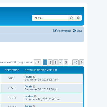
Пошук
Розширений по
Реєстрація
Вхід
Сторінка
1
з
40
1
2
3
4
5
40
Далі
льше ніж 1000 результатів
…
ПЕРЕГЛЯДИ
ОСТАННЄ ПОВІДОМЛЕННЯ
О
Andriy
П
2630
с
Сер липня 15, 2026 6:57 pm
т
е
а
О
Andriy
П
15513
н
с
Сер липня 08, 2026 7:56 pm
р
н
т
є
е
а
О
morhun
е
п
П
39134
н
с
Вів червня 09, 2026 11:48 pm
о
р
н
т
в
г
є
е
а
і
О
Andriy
е
п