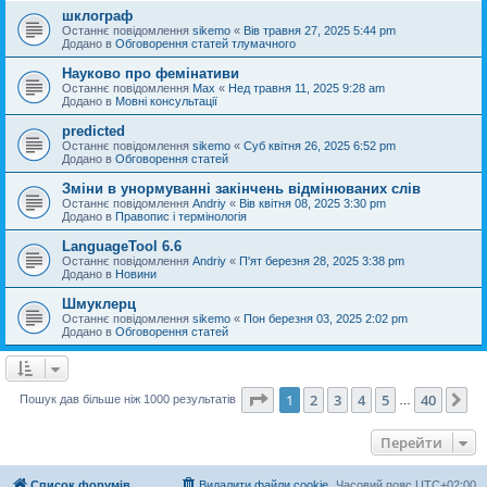
шклограф
Останнє повідомлення
sikemo
«
Вів травня 27, 2025 5:44 pm
Додано в
Обговорення статей тлумачного
Науково про фемінативи
Останнє повідомлення
Max
«
Нед травня 11, 2025 9:28 am
Додано в
Мовні консультації
predicted
Останнє повідомлення
sikemo
«
Суб квітня 26, 2025 6:52 pm
Додано в
Обговорення статей
Зміни в унормуванні закінчень відмінюваних слів
Останнє повідомлення
Andriy
«
Вів квітня 08, 2025 3:30 pm
Додано в
Правопис і термінологія
LanguageTool 6.6
Останнє повідомлення
Andriy
«
П'ят березня 28, 2025 3:38 pm
Додано в
Новини
Шмуклерц
Останнє повідомлення
sikemo
«
Пон березня 03, 2025 2:02 pm
Додано в
Обговорення статей
Сторінка
1
з
40
1
2
3
4
5
40
Да
Пошук дав більше ніж 1000 результатів
…
Перейти
Список форумів
Видалити файли cookie
Часовий пояс
UTC+02:00