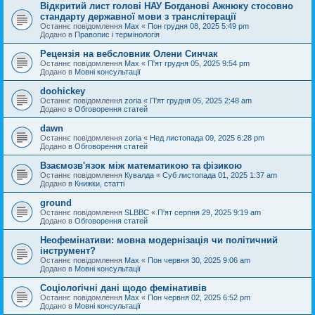
Відкритий лист голові НАУ Богданові Ажнюку стосовно
стандарту державної мови з транслітерації
Останнє повідомлення
Max
«
Пон грудня 08, 2025 5:49 pm
Додано в
Правопис і термінологія
Рецензія на вебсловник Олени Синчак
Останнє повідомлення
Max
«
П'ят грудня 05, 2025 9:54 pm
Додано в
Мовні консультації
doohickey
Останнє повідомлення
zoria
«
П'ят грудня 05, 2025 2:48 am
Додано в
Обговорення статей
dawn
Останнє повідомлення
zoria
«
Нед листопада 09, 2025 6:28 pm
Додано в
Обговорення статей
Взаємозв'язок між математикою та фізикою
Останнє повідомлення
Кувалда
«
Суб листопада 01, 2025 1:37 am
Додано в
Книжки, статті
ground
Останнє повідомлення
SLBBC
«
П'ят серпня 29, 2025 9:19 am
Додано в
Обговорення статей
Неофемінативи: мовна модернізація чи політичний
інструмент?
Останнє повідомлення
Max
«
Пон червня 30, 2025 9:06 am
Додано в
Мовні консультації
Соціологічні дані щодо фемінативів
Останнє повідомлення
Max
«
Пон червня 02, 2025 6:52 pm
Додано в
Мовні консультації