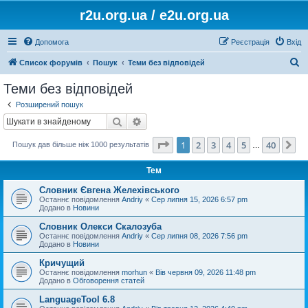
r2u.org.ua / e2u.org.ua
Допомога
Реєстрація
Вхід
П
Список форумів
Пошук
Теми без відповідей
о
Теми без відповідей
ш
Розширений пошук
у
Пошук
Розширений пошук
к
Сторінка
1
з
40
1
2
3
4
5
40
Да
Пошук дав більше ніж 1000 результатів
…
Тем
Словник Євгена Желехівського
Останнє повідомлення
Andriy
«
Сер липня 15, 2026 6:57 pm
Додано в
Новини
Словник Олекси Скалозуба
Останнє повідомлення
Andriy
«
Сер липня 08, 2026 7:56 pm
Додано в
Новини
Кричущий
Останнє повідомлення
morhun
«
Вів червня 09, 2026 11:48 pm
Додано в
Обговорення статей
LanguageTool 6.8