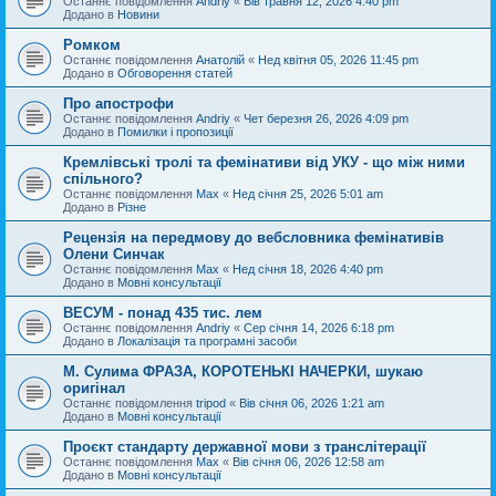
Останнє повідомлення
Andriy
«
Вів травня 12, 2026 4:40 pm
Додано в
Новини
Ромком
Останнє повідомлення
Анатолій
«
Нед квітня 05, 2026 11:45 pm
Додано в
Обговорення статей
Про апострофи
Останнє повідомлення
Andriy
«
Чет березня 26, 2026 4:09 pm
Додано в
Помилки і пропозиції
Кремлівські тролі та фемінативи від УКУ - що між ними
спільного?
Останнє повідомлення
Max
«
Нед січня 25, 2026 5:01 am
Додано в
Різне
Рецензія на передмову до вебсловника фемінативів
Олени Синчак
Останнє повідомлення
Max
«
Нед січня 18, 2026 4:40 pm
Додано в
Мовні консультації
ВЕСУМ - понад 435 тис. лем
Останнє повідомлення
Andriy
«
Сер січня 14, 2026 6:18 pm
Додано в
Локалізація та програмні засоби
М. Сулима ФРАЗА, КОРОТЕНЬКІ НАЧЕРКИ, шукаю
оригінал
Останнє повідомлення
tripod
«
Вів січня 06, 2026 1:21 am
Додано в
Мовні консультації
Проєкт стандарту державної мови з транслітерації
Останнє повідомлення
Max
«
Вів січня 06, 2026 12:58 am
Додано в
Мовні консультації