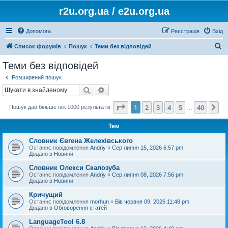
r2u.org.ua / e2u.org.ua
Допомога
Реєстрація
Вхід
П
Список форумів
Пошук
Теми без відповідей
о
Теми без відповідей
ш
Розширений пошук
у
Пошук
Розширений пошук
к
Сторінка
1
з
40
1
2
3
4
5
40
Да
Пошук дав більше ніж 1000 результатів
…
Тем
Словник Євгена Желехівського
Останнє повідомлення
Andriy
«
Сер липня 15, 2026 6:57 pm
Додано в
Новини
Словник Олекси Скалозуба
Останнє повідомлення
Andriy
«
Сер липня 08, 2026 7:56 pm
Додано в
Новини
Кричущий
Останнє повідомлення
morhun
«
Вів червня 09, 2026 11:48 pm
Додано в
Обговорення статей
LanguageTool 6.8