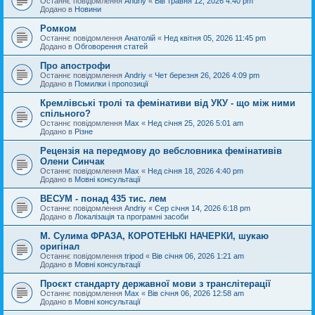
Останнє повідомлення
Andriy
«
Вів травня 12, 2026 4:40 pm
Додано в
Новини
Ромком
Останнє повідомлення
Анатолій
«
Нед квітня 05, 2026 11:45 pm
Додано в
Обговорення статей
Про апострофи
Останнє повідомлення
Andriy
«
Чет березня 26, 2026 4:09 pm
Додано в
Помилки і пропозиції
Кремлівські тролі та фемінативи від УКУ - що між ними
спільного?
Останнє повідомлення
Max
«
Нед січня 25, 2026 5:01 am
Додано в
Різне
Рецензія на передмову до вебсловника фемінативів
Олени Синчак
Останнє повідомлення
Max
«
Нед січня 18, 2026 4:40 pm
Додано в
Мовні консультації
ВЕСУМ - понад 435 тис. лем
Останнє повідомлення
Andriy
«
Сер січня 14, 2026 6:18 pm
Додано в
Локалізація та програмні засоби
М. Сулима ФРАЗА, КОРОТЕНЬКІ НАЧЕРКИ, шукаю
оригінал
Останнє повідомлення
tripod
«
Вів січня 06, 2026 1:21 am
Додано в
Мовні консультації
Проєкт стандарту державної мови з транслітерації
Останнє повідомлення
Max
«
Вів січня 06, 2026 12:58 am
Додано в
Мовні консультації