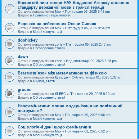
Відкритий лист голові НАУ Богданові Ажнюку стосовно
стандарту державної мови з транслітерації
Останнє повідомлення
Max
«
Пон грудня 08, 2025 5:49 pm
Додано в
Правопис і термінологія
Рецензія на вебсловник Олени Синчак
Останнє повідомлення
Max
«
П'ят грудня 05, 2025 9:54 pm
Додано в
Мовні консультації
doohickey
Останнє повідомлення
zoria
«
П'ят грудня 05, 2025 2:48 am
Додано в
Обговорення статей
dawn
Останнє повідомлення
zoria
«
Нед листопада 09, 2025 6:28 pm
Додано в
Обговорення статей
Взаємозв'язок між математикою та фізикою
Останнє повідомлення
Кувалда
«
Суб листопада 01, 2025 1:37 am
Додано в
Книжки, статті
ground
Останнє повідомлення
SLBBC
«
П'ят серпня 29, 2025 9:19 am
Додано в
Обговорення статей
Неофемінативи: мовна модернізація чи політичний
інструмент?
Останнє повідомлення
Max
«
Пон червня 30, 2025 9:06 am
Додано в
Мовні консультації
Соціологічні дані щодо фемінативів
Останнє повідомлення
Max
«
Пон червня 02, 2025 6:52 pm
Додано в
Мовні консультації