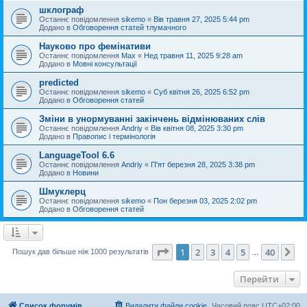
шклограф
Останнє повідомлення
sikemo
«
Вів травня 27, 2025 5:44 pm
Додано в
Обговорення статей тлумачного
Науково про фемінативи
Останнє повідомлення
Max
«
Нед травня 11, 2025 9:28 am
Додано в
Мовні консультації
predicted
Останнє повідомлення
sikemo
«
Суб квітня 26, 2025 6:52 pm
Додано в
Обговорення статей
Зміни в унормуванні закінчень відмінюваних слів
Останнє повідомлення
Andriy
«
Вів квітня 08, 2025 3:30 pm
Додано в
Правопис і термінологія
LanguageTool 6.6
Останнє повідомлення
Andriy
«
П'ят березня 28, 2025 3:38 pm
Додано в
Новини
Шмуклерц
Останнє повідомлення
sikemo
«
Пон березня 03, 2025 2:02 pm
Додано в
Обговорення статей
Сторінка
1
з
40
1
2
3
4
5
40
Да
Пошук дав більше ніж 1000 результатів
…
Перейти
Список форумів
Видалити файли cookie
Часовий пояс
UTC+02:00