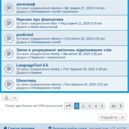
шклограф
Останнє повідомлення
sikemo
«
Вів травня 27, 2025 5:44 pm
Додано в
Обговорення статей тлумачного
Науково про фемінативи
Останнє повідомлення
Max
«
Нед травня 11, 2025 9:28 am
Додано в
Мовні консультації
predicted
Останнє повідомлення
sikemo
«
Суб квітня 26, 2025 6:52 pm
Додано в
Обговорення статей
Зміни в унормуванні закінчень відмінюваних слів
Останнє повідомлення
Andriy
«
Вів квітня 08, 2025 3:30 pm
Додано в
Правопис і термінологія
LanguageTool 6.6
Останнє повідомлення
Andriy
«
П'ят березня 28, 2025 3:38 pm
Додано в
Новини
Шмуклерц
Останнє повідомлення
sikemo
«
Пон березня 03, 2025 2:02 pm
Додано в
Обговорення статей
Сторінка
1
з
40
1
2
3
4
5
40
Да
Пошук дав більше ніж 1000 результатів
…
Перейти
Список форумів
Видалити файли cookie
Часовий пояс
UTC+02:00