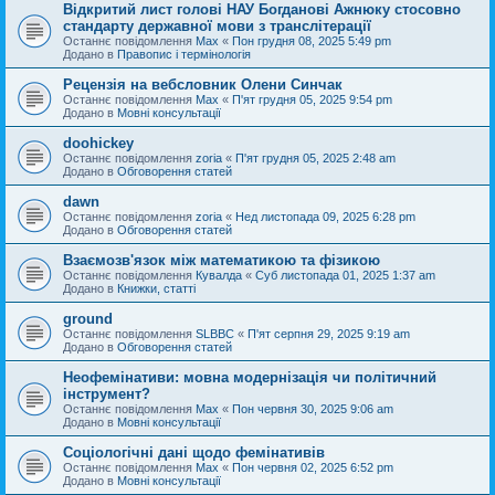
Відкритий лист голові НАУ Богданові Ажнюку стосовно
стандарту державної мови з транслітерації
Останнє повідомлення
Max
«
Пон грудня 08, 2025 5:49 pm
Додано в
Правопис і термінологія
Рецензія на вебсловник Олени Синчак
Останнє повідомлення
Max
«
П'ят грудня 05, 2025 9:54 pm
Додано в
Мовні консультації
doohickey
Останнє повідомлення
zoria
«
П'ят грудня 05, 2025 2:48 am
Додано в
Обговорення статей
dawn
Останнє повідомлення
zoria
«
Нед листопада 09, 2025 6:28 pm
Додано в
Обговорення статей
Взаємозв'язок між математикою та фізикою
Останнє повідомлення
Кувалда
«
Суб листопада 01, 2025 1:37 am
Додано в
Книжки, статті
ground
Останнє повідомлення
SLBBC
«
П'ят серпня 29, 2025 9:19 am
Додано в
Обговорення статей
Неофемінативи: мовна модернізація чи політичний
інструмент?
Останнє повідомлення
Max
«
Пон червня 30, 2025 9:06 am
Додано в
Мовні консультації
Соціологічні дані щодо фемінативів
Останнє повідомлення
Max
«
Пон червня 02, 2025 6:52 pm
Додано в
Мовні консультації