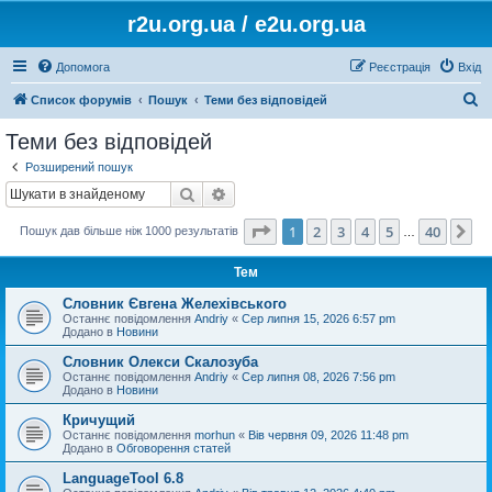
r2u.org.ua / e2u.org.ua
Допомога
Реєстрація
Вхід
П
Список форумів
Пошук
Теми без відповідей
о
Теми без відповідей
ш
Розширений пошук
у
Пошук
Розширений пошук
к
Сторінка
1
з
40
1
2
3
4
5
40
Да
Пошук дав більше ніж 1000 результатів
…
Тем
Словник Євгена Желехівського
Останнє повідомлення
Andriy
«
Сер липня 15, 2026 6:57 pm
Додано в
Новини
Словник Олекси Скалозуба
Останнє повідомлення
Andriy
«
Сер липня 08, 2026 7:56 pm
Додано в
Новини
Кричущий
Останнє повідомлення
morhun
«
Вів червня 09, 2026 11:48 pm
Додано в
Обговорення статей
LanguageTool 6.8