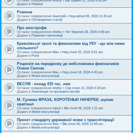
Останнє повідомлення
Andriy
«
Вів травня 12, 2026 4:40 pm
Додано в
Новини
Ромком
Останнє повідомлення
Анатолій
«
Нед квітня 05, 2026 11:45 pm
Додано в
Обговорення статей
Про апострофи
Останнє повідомлення
Andriy
«
Чет березня 26, 2026 4:09 pm
Додано в
Помилки і пропозиції
Кремлівські тролі та фемінативи від УКУ - що між ними
спільного?
Останнє повідомлення
Max
«
Нед січня 25, 2026 5:01 am
Додано в
Різне
Рецензія на передмову до вебсловника фемінативів
Олени Синчак
Останнє повідомлення
Max
«
Нед січня 18, 2026 4:40 pm
Додано в
Мовні консультації
ВЕСУМ - понад 435 тис. лем
Останнє повідомлення
Andriy
«
Сер січня 14, 2026 6:18 pm
Додано в
Локалізація та програмні засоби
М. Сулима ФРАЗА, КОРОТЕНЬКІ НАЧЕРКИ, шукаю
оригінал
Останнє повідомлення
tripod
«
Вів січня 06, 2026 1:21 am
Додано в
Мовні консультації
Проєкт стандарту державної мови з транслітерації
Останнє повідомлення
Max
«
Вів січня 06, 2026 12:58 am
Додано в
Мовні консультації