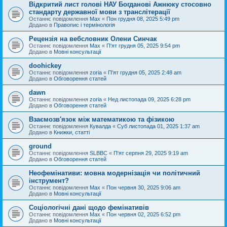
Відкритий лист голові НАУ Богданові Ажнюку стосовно
стандарту державної мови з транслітерації
Останнє повідомлення
Max
«
Пон грудня 08, 2025 5:49 pm
Додано в
Правопис і термінологія
Рецензія на вебсловник Олени Синчак
Останнє повідомлення
Max
«
П'ят грудня 05, 2025 9:54 pm
Додано в
Мовні консультації
doohickey
Останнє повідомлення
zoria
«
П'ят грудня 05, 2025 2:48 am
Додано в
Обговорення статей
dawn
Останнє повідомлення
zoria
«
Нед листопада 09, 2025 6:28 pm
Додано в
Обговорення статей
Взаємозв'язок між математикою та фізикою
Останнє повідомлення
Кувалда
«
Суб листопада 01, 2025 1:37 am
Додано в
Книжки, статті
ground
Останнє повідомлення
SLBBC
«
П'ят серпня 29, 2025 9:19 am
Додано в
Обговорення статей
Неофемінативи: мовна модернізація чи політичний
інструмент?
Останнє повідомлення
Max
«
Пон червня 30, 2025 9:06 am
Додано в
Мовні консультації
Соціологічні дані щодо фемінативів
Останнє повідомлення
Max
«
Пон червня 02, 2025 6:52 pm
Додано в
Мовні консультації