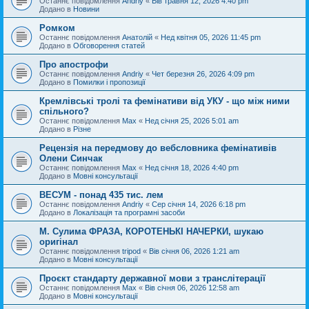
Останнє повідомлення
Andriy
«
Вів травня 12, 2026 4:40 pm
Додано в
Новини
Ромком
Останнє повідомлення
Анатолій
«
Нед квітня 05, 2026 11:45 pm
Додано в
Обговорення статей
Про апострофи
Останнє повідомлення
Andriy
«
Чет березня 26, 2026 4:09 pm
Додано в
Помилки і пропозиції
Кремлівські тролі та фемінативи від УКУ - що між ними
спільного?
Останнє повідомлення
Max
«
Нед січня 25, 2026 5:01 am
Додано в
Різне
Рецензія на передмову до вебсловника фемінативів
Олени Синчак
Останнє повідомлення
Max
«
Нед січня 18, 2026 4:40 pm
Додано в
Мовні консультації
ВЕСУМ - понад 435 тис. лем
Останнє повідомлення
Andriy
«
Сер січня 14, 2026 6:18 pm
Додано в
Локалізація та програмні засоби
М. Сулима ФРАЗА, КОРОТЕНЬКІ НАЧЕРКИ, шукаю
оригінал
Останнє повідомлення
tripod
«
Вів січня 06, 2026 1:21 am
Додано в
Мовні консультації
Проєкт стандарту державної мови з транслітерації
Останнє повідомлення
Max
«
Вів січня 06, 2026 12:58 am
Додано в
Мовні консультації