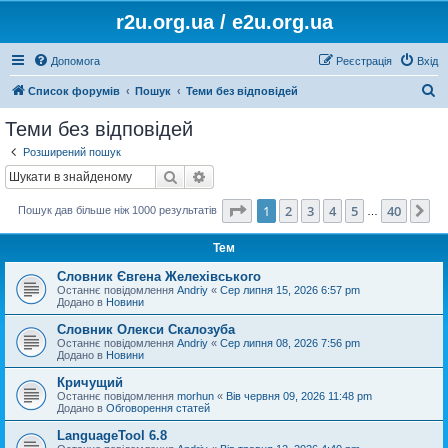
r2u.org.ua / e2u.org.ua
Допомога
Реєстрація
Вхід
П
Список форумів
Пошук
Теми без відповідей
о
Теми без відповідей
ш
Розширений пошук
у
Пошук
Розширений пошук
к
Сторінка
1
з
40
1
2
3
4
5
40
Да
Пошук дав більше ніж 1000 результатів
…
Тем
Словник Євгена Желехівського
Останнє повідомлення
Andriy
«
Сер липня 15, 2026 6:57 pm
Додано в
Новини
Словник Олекси Скалозуба
Останнє повідомлення
Andriy
«
Сер липня 08, 2026 7:56 pm
Додано в
Новини
Кричущий
Останнє повідомлення
morhun
«
Вів червня 09, 2026 11:48 pm
Додано в
Обговорення статей
LanguageTool 6.8