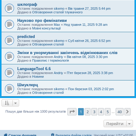
шклограф
Останнє повідомлення
sikemo
«
Вів травня 27, 2025 5:44 pm
Додано в
Обговорення статей тлумачного
Науково про фемінативи
Останнє повідомлення
Max
«
Нед травня 11, 2025 9:28 am
Додано в
Мовні консультації
predicted
Останнє повідомлення
sikemo
«
Суб квітня 26, 2025 6:52 pm
Додано в
Обговорення статей
Зміни в унормуванні закінчень відмінюваних слів
Останнє повідомлення
Andriy
«
Вів квітня 08, 2025 3:30 pm
Додано в
Правопис і термінологія
LanguageTool 6.6
Останнє повідомлення
Andriy
«
П'ят березня 28, 2025 3:38 pm
Додано в
Новини
Шмуклерц
Останнє повідомлення
sikemo
«
Пон березня 03, 2025 2:02 pm
Додано в
Обговорення статей
Сторінка
1
з
40
1
2
3
4
5
40
Да
Пошук дав більше ніж 1000 результатів
…
Перейти
Список форумів
Видалити файли cookie
Часовий пояс
UTC+02:00