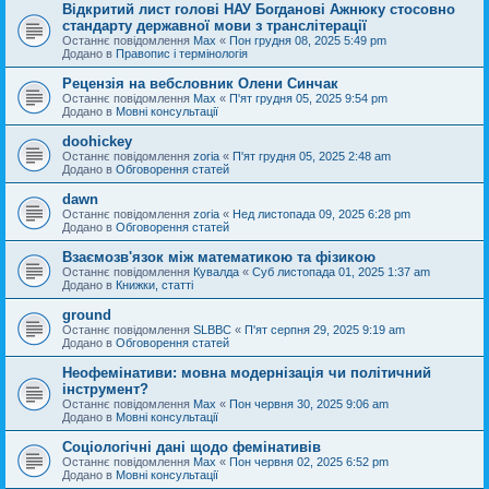
Відкритий лист голові НАУ Богданові Ажнюку стосовно
стандарту державної мови з транслітерації
Останнє повідомлення
Max
«
Пон грудня 08, 2025 5:49 pm
Додано в
Правопис і термінологія
Рецензія на вебсловник Олени Синчак
Останнє повідомлення
Max
«
П'ят грудня 05, 2025 9:54 pm
Додано в
Мовні консультації
doohickey
Останнє повідомлення
zoria
«
П'ят грудня 05, 2025 2:48 am
Додано в
Обговорення статей
dawn
Останнє повідомлення
zoria
«
Нед листопада 09, 2025 6:28 pm
Додано в
Обговорення статей
Взаємозв'язок між математикою та фізикою
Останнє повідомлення
Кувалда
«
Суб листопада 01, 2025 1:37 am
Додано в
Книжки, статті
ground
Останнє повідомлення
SLBBC
«
П'ят серпня 29, 2025 9:19 am
Додано в
Обговорення статей
Неофемінативи: мовна модернізація чи політичний
інструмент?
Останнє повідомлення
Max
«
Пон червня 30, 2025 9:06 am
Додано в
Мовні консультації
Соціологічні дані щодо фемінативів
Останнє повідомлення
Max
«
Пон червня 02, 2025 6:52 pm
Додано в
Мовні консультації