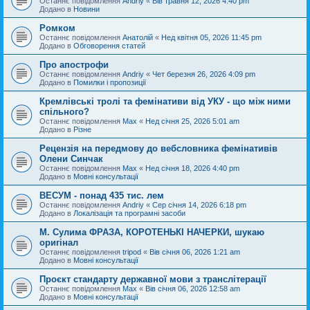
Останнє повідомлення
Andriy
«
Вів травня 12, 2026 4:40 pm
Додано в
Новини
Ромком
Останнє повідомлення
Анатолій
«
Нед квітня 05, 2026 11:45 pm
Додано в
Обговорення статей
Про апострофи
Останнє повідомлення
Andriy
«
Чет березня 26, 2026 4:09 pm
Додано в
Помилки і пропозиції
Кремлівські тролі та фемінативи від УКУ - що між ними
спільного?
Останнє повідомлення
Max
«
Нед січня 25, 2026 5:01 am
Додано в
Різне
Рецензія на передмову до вебсловника фемінативів
Олени Синчак
Останнє повідомлення
Max
«
Нед січня 18, 2026 4:40 pm
Додано в
Мовні консультації
ВЕСУМ - понад 435 тис. лем
Останнє повідомлення
Andriy
«
Сер січня 14, 2026 6:18 pm
Додано в
Локалізація та програмні засоби
М. Сулима ФРАЗА, КОРОТЕНЬКІ НАЧЕРКИ, шукаю
оригінал
Останнє повідомлення
tripod
«
Вів січня 06, 2026 1:21 am
Додано в
Мовні консультації
Проєкт стандарту державної мови з транслітерації
Останнє повідомлення
Max
«
Вів січня 06, 2026 12:58 am
Додано в
Мовні консультації