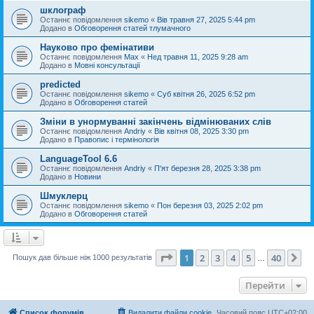
шклограф
Останнє повідомлення
sikemo
«
Вів травня 27, 2025 5:44 pm
Додано в
Обговорення статей тлумачного
Науково про фемінативи
Останнє повідомлення
Max
«
Нед травня 11, 2025 9:28 am
Додано в
Мовні консультації
predicted
Останнє повідомлення
sikemo
«
Суб квітня 26, 2025 6:52 pm
Додано в
Обговорення статей
Зміни в унормуванні закінчень відмінюваних слів
Останнє повідомлення
Andriy
«
Вів квітня 08, 2025 3:30 pm
Додано в
Правопис і термінологія
LanguageTool 6.6
Останнє повідомлення
Andriy
«
П'ят березня 28, 2025 3:38 pm
Додано в
Новини
Шмуклерц
Останнє повідомлення
sikemo
«
Пон березня 03, 2025 2:02 pm
Додано в
Обговорення статей
Сторінка
1
з
40
1
2
3
4
5
40
Да
Пошук дав більше ніж 1000 результатів
…
Перейти
Список форумів
Видалити файли cookie
Часовий пояс
UTC+02:00