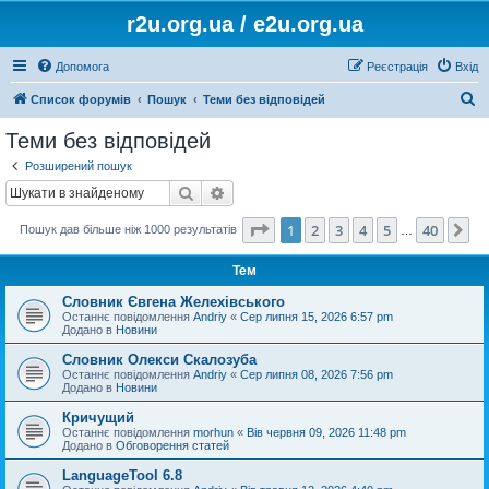
r2u.org.ua / e2u.org.ua
Допомога
Реєстрація
Вхід
П
Список форумів
Пошук
Теми без відповідей
о
Теми без відповідей
ш
Розширений пошук
у
Пошук
Розширений пошук
к
Сторінка
1
з
40
1
2
3
4
5
40
Да
Пошук дав більше ніж 1000 результатів
…
Тем
Словник Євгена Желехівського
Останнє повідомлення
Andriy
«
Сер липня 15, 2026 6:57 pm
Додано в
Новини
Словник Олекси Скалозуба
Останнє повідомлення
Andriy
«
Сер липня 08, 2026 7:56 pm
Додано в
Новини
Кричущий
Останнє повідомлення
morhun
«
Вів червня 09, 2026 11:48 pm
Додано в
Обговорення статей
LanguageTool 6.8