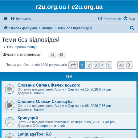
r2u.org.ua / e2u.org.ua
Допомога
Реєстрація
Вхід
П
Список форумів
Пошук
Теми без відповідей
о
Теми без відповідей
ш
Розширений пошук
у
Пошук
Розширений пошук
к
Сторінка
1
з
40
1
2
3
4
5
40
Да
Пошук дав більше ніж 1000 результатів
…
Тем
Словник Євгена Желехівського
Останнє повідомлення
Andriy
«
Сер липня 15, 2026 6:57 pm
Додано в
Новини
Словник Олекси Скалозуба
Останнє повідомлення
Andriy
«
Сер липня 08, 2026 7:56 pm
Додано в
Новини
Кричущий
Останнє повідомлення
morhun
«
Вів червня 09, 2026 11:48 pm
Додано в
Обговорення статей
LanguageTool 6.8