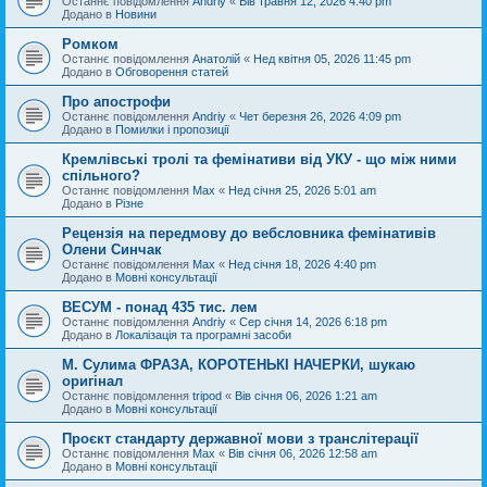
Останнє повідомлення
Andriy
«
Вів травня 12, 2026 4:40 pm
Додано в
Новини
Ромком
Останнє повідомлення
Анатолій
«
Нед квітня 05, 2026 11:45 pm
Додано в
Обговорення статей
Про апострофи
Останнє повідомлення
Andriy
«
Чет березня 26, 2026 4:09 pm
Додано в
Помилки і пропозиції
Кремлівські тролі та фемінативи від УКУ - що між ними
спільного?
Останнє повідомлення
Max
«
Нед січня 25, 2026 5:01 am
Додано в
Різне
Рецензія на передмову до вебсловника фемінативів
Олени Синчак
Останнє повідомлення
Max
«
Нед січня 18, 2026 4:40 pm
Додано в
Мовні консультації
ВЕСУМ - понад 435 тис. лем
Останнє повідомлення
Andriy
«
Сер січня 14, 2026 6:18 pm
Додано в
Локалізація та програмні засоби
М. Сулима ФРАЗА, КОРОТЕНЬКІ НАЧЕРКИ, шукаю
оригінал
Останнє повідомлення
tripod
«
Вів січня 06, 2026 1:21 am
Додано в
Мовні консультації
Проєкт стандарту державної мови з транслітерації
Останнє повідомлення
Max
«
Вів січня 06, 2026 12:58 am
Додано в
Мовні консультації