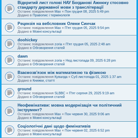
Відкритий лист голові НАУ Богданові Ажнюку стосовно
стандарту державної мови з транслітерації
Останнє повідомлення
Max
«
Пон грудня 08, 2025 5:49 pm
Додано в
Правопис і термінологія
Рецензія на вебсловник Олени Синчак
Останнє повідомлення
Max
«
П'ят грудня 05, 2025 9:54 pm
Додано в
Мовні консультації
doohickey
Останнє повідомлення
zoria
«
П'ят грудня 05, 2025 2:48 am
Додано в
Обговорення статей
dawn
Останнє повідомлення
zoria
«
Нед листопада 09, 2025 6:28 pm
Додано в
Обговорення статей
Взаємозв'язок між математикою та фізикою
Останнє повідомлення
Кувалда
«
Суб листопада 01, 2025 1:37 am
Додано в
Книжки, статті
ground
Останнє повідомлення
SLBBC
«
П'ят серпня 29, 2025 9:19 am
Додано в
Обговорення статей
Неофемінативи: мовна модернізація чи політичний
інструмент?
Останнє повідомлення
Max
«
Пон червня 30, 2025 9:06 am
Додано в
Мовні консультації
Соціологічні дані щодо фемінативів
Останнє повідомлення
Max
«
Пон червня 02, 2025 6:52 pm
Додано в
Мовні консультації