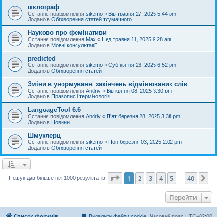
шклограф
Останнє повідомлення
sikemo
«
Вів травня 27, 2025 5:44 pm
Додано в
Обговорення статей тлумачного
Науково про фемінативи
Останнє повідомлення
Max
«
Нед травня 11, 2025 9:28 am
Додано в
Мовні консультації
predicted
Останнє повідомлення
sikemo
«
Суб квітня 26, 2025 6:52 pm
Додано в
Обговорення статей
Зміни в унормуванні закінчень відмінюваних слів
Останнє повідомлення
Andriy
«
Вів квітня 08, 2025 3:30 pm
Додано в
Правопис і термінологія
LanguageTool 6.6
Останнє повідомлення
Andriy
«
П'ят березня 28, 2025 3:38 pm
Додано в
Новини
Шмуклерц
Останнє повідомлення
sikemo
«
Пон березня 03, 2025 2:02 pm
Додано в
Обговорення статей
Сторінка
1
з
40
1
2
3
4
5
40
Да
Пошук дав більше ніж 1000 результатів
…
Перейти
Список форумів
Видалити файли cookie
Часовий пояс
UTC+02:00