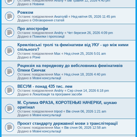
Останнє повідомлення
Andriy
«
Вів травня 12, 2026 4:40 pm
Додано в
Новини
Ромком
Останнє повідомлення
Анатолій
«
Нед квітня 05, 2026 11:45 pm
Додано в
Обговорення статей
Про апострофи
Останнє повідомлення
Andriy
«
Чет березня 26, 2026 4:09 pm
Додано в
Помилки і пропозиції
Кремлівські тролі та фемінативи від УКУ - що між ними
спільного?
Останнє повідомлення
Max
«
Нед січня 25, 2026 5:01 am
Додано в
Різне
Рецензія на передмову до вебсловника фемінативів
Олени Синчак
Останнє повідомлення
Max
«
Нед січня 18, 2026 4:40 pm
Додано в
Мовні консультації
ВЕСУМ - понад 435 тис. лем
Останнє повідомлення
Andriy
«
Сер січня 14, 2026 6:18 pm
Додано в
Локалізація та програмні засоби
М. Сулима ФРАЗА, КОРОТЕНЬКІ НАЧЕРКИ, шукаю
оригінал
Останнє повідомлення
tripod
«
Вів січня 06, 2026 1:21 am
Додано в
Мовні консультації
Проєкт стандарту державної мови з транслітерації
Останнє повідомлення
Max
«
Вів січня 06, 2026 12:58 am
Додано в
Мовні консультації