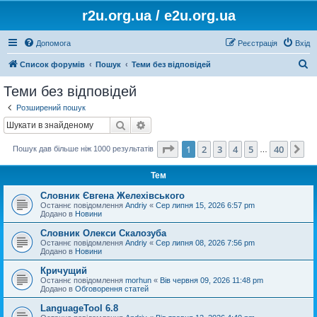
r2u.org.ua / e2u.org.ua
Допомога
Реєстрація
Вхід
П
Список форумів
Пошук
Теми без відповідей
о
Теми без відповідей
ш
Розширений пошук
у
Пошук
Розширений пошук
к
Сторінка
1
з
40
1
2
3
4
5
40
Да
Пошук дав більше ніж 1000 результатів
…
Тем
Словник Євгена Желехівського
Останнє повідомлення
Andriy
«
Сер липня 15, 2026 6:57 pm
Додано в
Новини
Словник Олекси Скалозуба
Останнє повідомлення
Andriy
«
Сер липня 08, 2026 7:56 pm
Додано в
Новини
Кричущий
Останнє повідомлення
morhun
«
Вів червня 09, 2026 11:48 pm
Додано в
Обговорення статей
LanguageTool 6.8