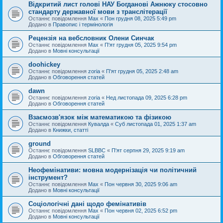
Відкритий лист голові НАУ Богданові Ажнюку стосовно
стандарту державної мови з транслітерації
Останнє повідомлення
Max
«
Пон грудня 08, 2025 5:49 pm
Додано в
Правопис і термінологія
Рецензія на вебсловник Олени Синчак
Останнє повідомлення
Max
«
П'ят грудня 05, 2025 9:54 pm
Додано в
Мовні консультації
doohickey
Останнє повідомлення
zoria
«
П'ят грудня 05, 2025 2:48 am
Додано в
Обговорення статей
dawn
Останнє повідомлення
zoria
«
Нед листопада 09, 2025 6:28 pm
Додано в
Обговорення статей
Взаємозв'язок між математикою та фізикою
Останнє повідомлення
Кувалда
«
Суб листопада 01, 2025 1:37 am
Додано в
Книжки, статті
ground
Останнє повідомлення
SLBBC
«
П'ят серпня 29, 2025 9:19 am
Додано в
Обговорення статей
Неофемінативи: мовна модернізація чи політичний
інструмент?
Останнє повідомлення
Max
«
Пон червня 30, 2025 9:06 am
Додано в
Мовні консультації
Соціологічні дані щодо фемінативів
Останнє повідомлення
Max
«
Пон червня 02, 2025 6:52 pm
Додано в
Мовні консультації