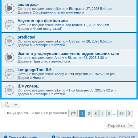
шклограф
Останнє повідомлення
sikemo
«
Вів травня 27, 2025 5:44 pm
Додано в
Обговорення статей тлумачного
Науково про фемінативи
Останнє повідомлення
Max
«
Нед травня 11, 2025 9:28 am
Додано в
Мовні консультації
predicted
Останнє повідомлення
sikemo
«
Суб квітня 26, 2025 6:52 pm
Додано в
Обговорення статей
Зміни в унормуванні закінчень відмінюваних слів
Останнє повідомлення
Andriy
«
Вів квітня 08, 2025 3:30 pm
Додано в
Правопис і термінологія
LanguageTool 6.6
Останнє повідомлення
Andriy
«
П'ят березня 28, 2025 3:38 pm
Додано в
Новини
Шмуклерц
Останнє повідомлення
sikemo
«
Пон березня 03, 2025 2:02 pm
Додано в
Обговорення статей
Сторінка
1
з
40
1
2
3
4
5
40
Да
Пошук дав більше ніж 1000 результатів
…
Перейти
Список форумів
Видалити файли cookie
Часовий пояс
UTC+02:00