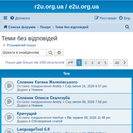
r2u.org.ua / e2u.org.ua
Допомога
Реєстрація
Вхід
П
Список форумів
Пошук
Теми без відповідей
о
Теми без відповідей
ш
Розширений пошук
у
Пошук
Розширений пошук
к
Сторінка
1
з
40
1
2
3
4
5
40
Да
Пошук дав більше ніж 1000 результатів
…
Тем
Словник Євгена Желехівського
Останнє повідомлення
Andriy
«
Сер липня 15, 2026 6:57 pm
Додано в
Новини
Словник Олекси Скалозуба
Останнє повідомлення
Andriy
«
Сер липня 08, 2026 7:56 pm
Додано в
Новини
Кричущий
Останнє повідомлення
morhun
«
Вів червня 09, 2026 11:48 pm
Додано в
Обговорення статей
LanguageTool 6.8