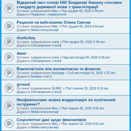
Відкритий лист голові НАУ Богданові Ажнюку стосовно
стандарту державної мови з транслітерації
Останнє повідомлення
Max
«
Пон грудня 08, 2025 5:49 pm
Додано в
Правопис і термінологія
Рецензія на вебсловник Олени Синчак
Останнє повідомлення
Max
«
П'ят грудня 05, 2025 9:54 pm
Додано в
Мовні консультації
doohickey
Останнє повідомлення
zoria
«
П'ят грудня 05, 2025 2:48 am
Додано в
Обговорення статей
dawn
Останнє повідомлення
zoria
«
Нед листопада 09, 2025 6:28 pm
Додано в
Обговорення статей
Взаємозв'язок між математикою та фізикою
Останнє повідомлення
Кувалда
«
Суб листопада 01, 2025 1:37 am
Додано в
Книжки, статті
ground
Останнє повідомлення
SLBBC
«
П'ят серпня 29, 2025 9:19 am
Додано в
Обговорення статей
Неофемінативи: мовна модернізація чи політичний
інструмент?
Останнє повідомлення
Max
«
Пон червня 30, 2025 9:06 am
Додано в
Мовні консультації
Соціологічні дані щодо фемінативів
Останнє повідомлення
Max
«
Пон червня 02, 2025 6:52 pm
Додано в
Мовні консультації