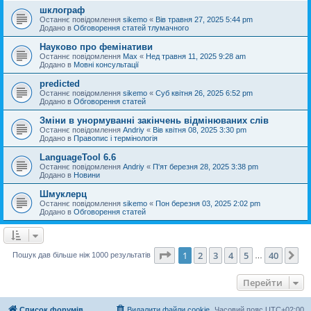
шклограф
Останнє повідомлення
sikemo
«
Вів травня 27, 2025 5:44 pm
Додано в
Обговорення статей тлумачного
Науково про фемінативи
Останнє повідомлення
Max
«
Нед травня 11, 2025 9:28 am
Додано в
Мовні консультації
predicted
Останнє повідомлення
sikemo
«
Суб квітня 26, 2025 6:52 pm
Додано в
Обговорення статей
Зміни в унормуванні закінчень відмінюваних слів
Останнє повідомлення
Andriy
«
Вів квітня 08, 2025 3:30 pm
Додано в
Правопис і термінологія
LanguageTool 6.6
Останнє повідомлення
Andriy
«
П'ят березня 28, 2025 3:38 pm
Додано в
Новини
Шмуклерц
Останнє повідомлення
sikemo
«
Пон березня 03, 2025 2:02 pm
Додано в
Обговорення статей
Сторінка
1
з
40
1
2
3
4
5
40
Да
Пошук дав більше ніж 1000 результатів
…
Перейти
Список форумів
Видалити файли cookie
Часовий пояс
UTC+02:00