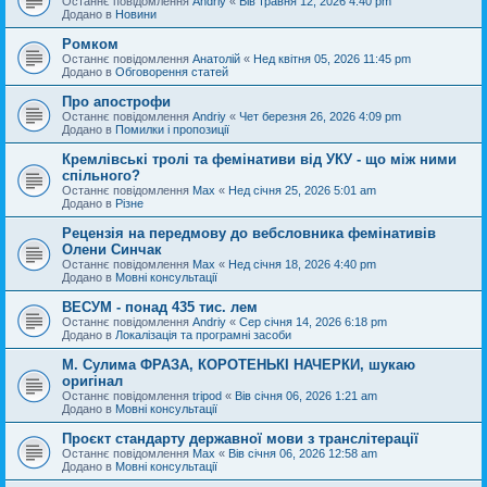
Останнє повідомлення
Andriy
«
Вів травня 12, 2026 4:40 pm
Додано в
Новини
Ромком
Останнє повідомлення
Анатолій
«
Нед квітня 05, 2026 11:45 pm
Додано в
Обговорення статей
Про апострофи
Останнє повідомлення
Andriy
«
Чет березня 26, 2026 4:09 pm
Додано в
Помилки і пропозиції
Кремлівські тролі та фемінативи від УКУ - що між ними
спільного?
Останнє повідомлення
Max
«
Нед січня 25, 2026 5:01 am
Додано в
Різне
Рецензія на передмову до вебсловника фемінативів
Олени Синчак
Останнє повідомлення
Max
«
Нед січня 18, 2026 4:40 pm
Додано в
Мовні консультації
ВЕСУМ - понад 435 тис. лем
Останнє повідомлення
Andriy
«
Сер січня 14, 2026 6:18 pm
Додано в
Локалізація та програмні засоби
М. Сулима ФРАЗА, КОРОТЕНЬКІ НАЧЕРКИ, шукаю
оригінал
Останнє повідомлення
tripod
«
Вів січня 06, 2026 1:21 am
Додано в
Мовні консультації
Проєкт стандарту державної мови з транслітерації
Останнє повідомлення
Max
«
Вів січня 06, 2026 12:58 am
Додано в
Мовні консультації